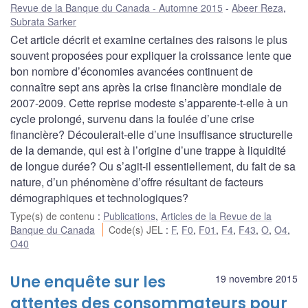
Revue de la Banque du Canada - Automne 2015
Abeer Reza
,
Subrata Sarker
Cet article décrit et examine certaines des raisons le plus
souvent proposées pour expliquer la croissance lente que
bon nombre d’économies avancées continuent de
connaître sept ans après la crise financière mondiale de
2007-2009. Cette reprise modeste s’apparente-t-elle à un
cycle prolongé, survenu dans la foulée d’une crise
financière? Découlerait-elle d’une insuffisance structurelle
de la demande, qui est à l’origine d’une trappe à liquidité
de longue durée? Ou s’agit-il essentiellement, du fait de sa
nature, d’un phénomène d’offre résultant de facteurs
démographiques et technologiques?
Type(s) de contenu
:
Publications
,
Articles de la Revue de la
Banque du Canada
Code(s) JEL
:
F
,
F0
,
F01
,
F4
,
F43
,
O
,
O4
,
O40
Une enquête sur les
19 novembre 2015
attentes des consommateurs pour