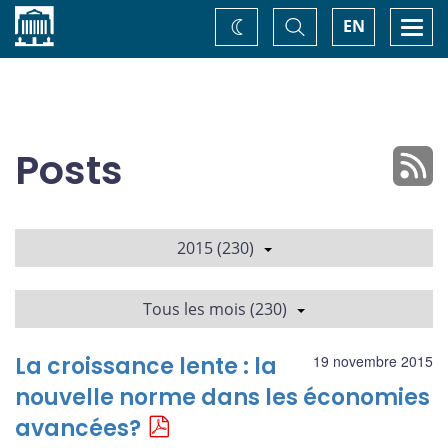
Accueil
Basculer
Togg
EN
Changez
la
navi
recherche
de
thème
Posts
2015 (230)
Tous les mois (230)
La croissance lente : la
19 novembre 2015
nouvelle norme dans les économies
avancées?