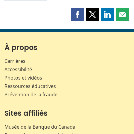
Partager
Partager
Partager
Part
cette
cette
cette
cette
page
page
page
page
sur
sur
sur
par
Facebook
X
LinkedIn
courr
À propos
Carrières
Accessibilité
Photos et vidéos
Ressources éducatives
Prévention de la fraude
Sites affiliés
Musée de la Banque du Canada