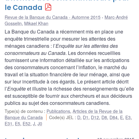
le Canada
Revue de la Banque du Canada - Automne 2015
Marc-André
Gosselin
,
Mikael Khan
La Banque du Canada a récemment mis en place une
enquête trimestrielle pour mesurer les attentes des
ménages canadiens : l’
Enquête sur les attentes des
consommateurs au Canada
. Les données recueillies
fournissent une information détaillée sur les anticipations
des consommateurs concernant l’inflation, le marché du
travail et la situation financière de leur ménage, ainsi que
sur leur incertitude à ces égards. Le présent article décrit
l’
Enquête
et illustre la richesse des renseignements qu’elle
est susceptible de fournir aux chercheurs et aux décideurs
publics au sujet des consommateurs canadiens.
Type(s) de contenu
:
Publications
,
Articles de la Revue de la
Banque du Canada
Code(s) JEL
:
D
,
D1
,
D12
,
D8
,
D84
,
E
,
E3
,
E31
,
E5
,
E52
,
J
,
J0