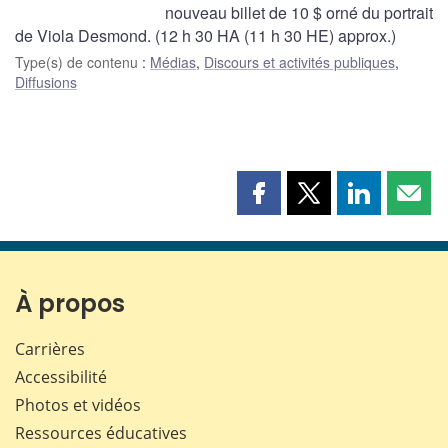
nouveau billet de 10 $ orné du portrait
de Viola Desmond. (12 h 30 HA (11 h 30 HE) approx.)
Type(s) de contenu
:
Médias
,
Discours et activités publiques
,
Diffusions
Partager
Partager
Partager
Part
cette
cette
cette
cette
page
page
page
page
sur
sur
sur
par
Facebook
X
LinkedIn
courr
À propos
Carrières
Accessibilité
Photos et vidéos
Ressources éducatives