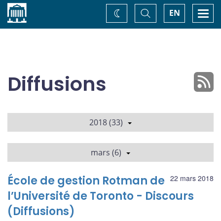
Accueil
Basculer
Togg
EN
Changez
la
navi
recherche
de
thème
Diffusions
2018 (33)
mars (6)
École de gestion Rotman de
22 mars 2018
l’Université de Toronto - Discours
(Diffusions)