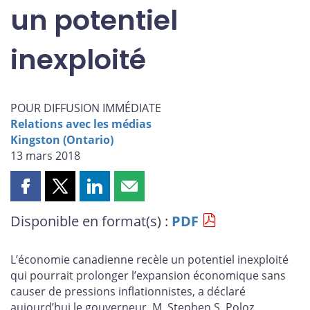
un potentiel
inexploité
POUR DIFFUSION IMMÉDIATE
Relations avec les médias
Kingston (Ontario)
13 mars 2018
Partager
Partager
Partager
Partager
cette
cette
cette
cette
Disponible en format(s) :
PDF
page
page
page
page
sur
sur
sur
par
Facebook
X
LinkedIn
courriel
L’économie canadienne recèle un potentiel inexploité
qui pourrait prolonger l’expansion économique sans
causer de pressions inflationnistes, a déclaré
aujourd’hui le gouverneur, M. Stephen S. Poloz.