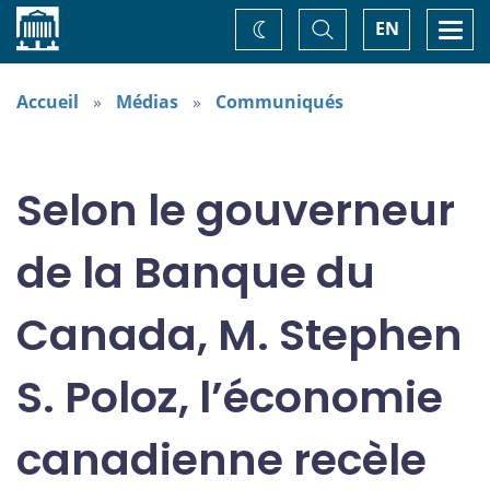
Accueil
Basculer
Togg
EN
Changez
la
navi
recherche
de
thème
Accueil
Médias
Communiqués
Selon le gouverneur
de la Banque du
Canada, M. Stephen
S. Poloz, l’économie
canadienne recèle