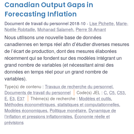
Canadian Output Gaps in
Forecasting Inflation
Document de travail du personnel 2018-10
Lise Pichette
,
Marie-
Noëlle Robitaille
,
Mohanad Salameh
,
Pierre St-Amant
Nous utilisons une nouvelle base de données
canadiennes en temps réel afin d’étudier diverses mesures
de l’écart de production, dont des mesures élaborées
récemment qui se fondent sur des modèles intégrant un
grand nombre de variables (et nécessitant ainsi des
données en temps réel pour un grand nombre de
variables).
Type(s) de contenu
:
Travaux de recherche du personnel
,
Documents de travail du personnel
Code(s) JEL
:
C
,
C5
,
C53
,
E
,
E3
,
E37
Thème(s) de recherche
:
Modèles et outils
,
Méthodes économétriques, statistiques et computationnelles
,
Modèles économiques
,
Politique monétaire
,
Dynamique de
l’inflation et pressions inflationnistes
,
Économie réelle et
prévisions