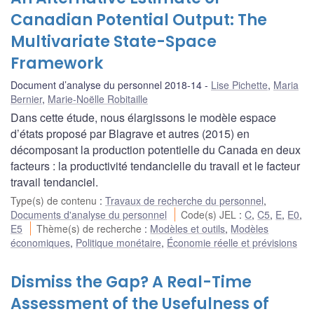
Canadian Potential Output: The
Multivariate State-Space
Framework
Document d’analyse du personnel 2018-14
Lise Pichette
,
Maria
Bernier
,
Marie-Noëlle Robitaille
Dans cette étude, nous élargissons le modèle espace
d’états proposé par Blagrave et autres (2015) en
décomposant la production potentielle du Canada en deux
facteurs : la productivité tendancielle du travail et le facteur
travail tendanciel.
Type(s) de contenu
:
Travaux de recherche du personnel
,
Documents d'analyse du personnel
Code(s) JEL
:
C
,
C5
,
E
,
E0
,
E5
Thème(s) de recherche
:
Modèles et outils
,
Modèles
économiques
,
Politique monétaire
,
Économie réelle et prévisions
Dismiss the Gap? A Real-Time
Assessment of the Usefulness of