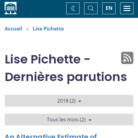
Accueil
Basculer
Togg
EN
Changez
la
navi
recherche
de
thème
Accueil
Lise Pichette
Lise Pichette -
Dernières parutions
2018 (2)
Tous les mois (2)
An Alternative Estimate of