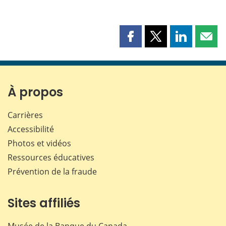
Partager
Partager
Partager
Part
cette
cette
cette
cette
page
page
page
page
sur
sur
sur
par
Facebook
X
LinkedIn
courr
À propos
Carrières
Accessibilité
Photos et vidéos
Ressources éducatives
Prévention de la fraude
Sites affiliés
Musée de la Banque du Canada