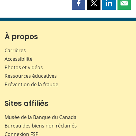
Partager
Partager
Partager
Part
cette
cette
cette
cette
page
page
page
page
sur
sur
sur
par
Facebook
X
LinkedIn
courr
À propos
Carrières
Accessibilité
Photos et vidéos
Ressources éducatives
Prévention de la fraude
Sites affiliés
Musée de la Banque du Canada
Bureau des biens non réclamés
Connexion
FSP