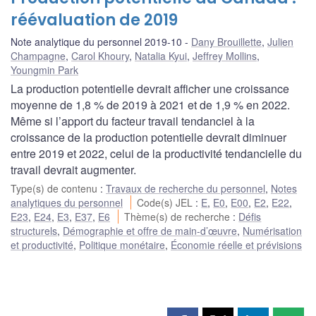
réévaluation de 2019
Note analytique du personnel 2019-10
Dany Brouillette
,
Julien
Champagne
,
Carol Khoury
,
Natalia Kyui
,
Jeffrey Mollins
,
Youngmin Park
La production potentielle devrait afficher une croissance
moyenne de 1,8 % de 2019 à 2021 et de 1,9 % en 2022.
Même si l’apport du facteur travail tendanciel à la
croissance de la production potentielle devrait diminuer
entre 2019 et 2022, celui de la productivité tendancielle du
travail devrait augmenter.
Type(s) de contenu
:
Travaux de recherche du personnel
,
Notes
analytiques du personnel
Code(s) JEL
:
E
,
E0
,
E00
,
E2
,
E22
,
E23
,
E24
,
E3
,
E37
,
E6
Thème(s) de recherche
:
Défis
structurels
,
Démographie et offre de main-d’œuvre
,
Numérisation
et productivité
,
Politique monétaire
,
Économie réelle et prévisions