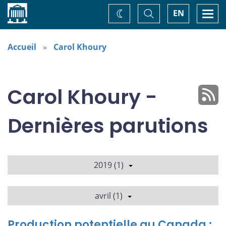
Accueil
Basculer
Togg
EN
Changez
la
navi
recherche
de
thème
Accueil
Carol Khoury
Carol Khoury -
Dernières parutions
2019 (1)
avril (1)
Production potentielle au Canada :