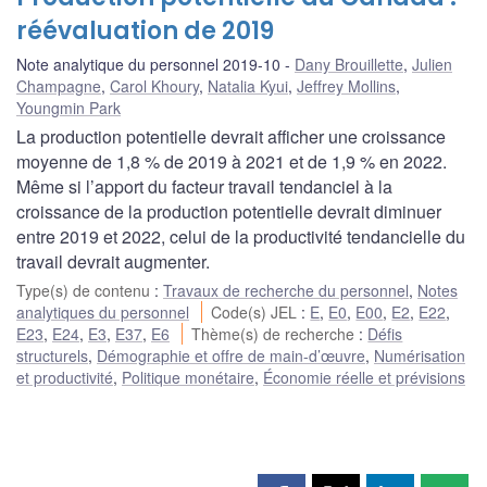
réévaluation de 2019
Note analytique du personnel 2019-10
Dany Brouillette
,
Julien
Champagne
,
Carol Khoury
,
Natalia Kyui
,
Jeffrey Mollins
,
Youngmin Park
La production potentielle devrait afficher une croissance
moyenne de 1,8 % de 2019 à 2021 et de 1,9 % en 2022.
Même si l’apport du facteur travail tendanciel à la
croissance de la production potentielle devrait diminuer
entre 2019 et 2022, celui de la productivité tendancielle du
travail devrait augmenter.
Type(s) de contenu
:
Travaux de recherche du personnel
,
Notes
analytiques du personnel
Code(s) JEL
:
E
,
E0
,
E00
,
E2
,
E22
,
E23
,
E24
,
E3
,
E37
,
E6
Thème(s) de recherche
:
Défis
structurels
,
Démographie et offre de main-d’œuvre
,
Numérisation
et productivité
,
Politique monétaire
,
Économie réelle et prévisions