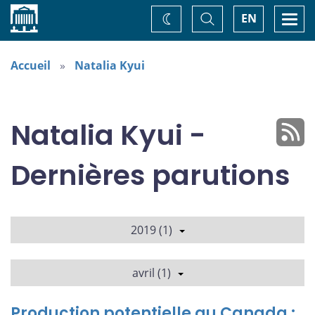
Accueil
Basculer
Togg
EN
Changez
la
navi
recherche
de
thème
Accueil
Natalia Kyui
Natalia Kyui -
Dernières parutions
2019 (1)
avril (1)
Production potentielle au Canada :