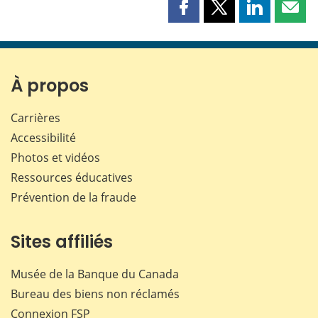
Partager
Partager
Partager
Part
cette
cette
cette
cette
page
page
page
page
sur
sur
sur
par
Facebook
X
LinkedIn
courr
À propos
Carrières
Accessibilité
Photos et vidéos
Ressources éducatives
Prévention de la fraude
Sites affiliés
Musée de la Banque du Canada
Bureau des biens non réclamés
Connexion
FSP