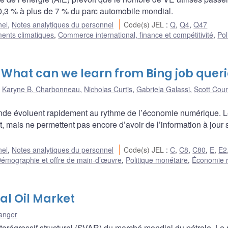
 0,3 % à plus de 7 % du parc automobile mondial.
nel
,
Notes analytiques du personnel
Code(s) JEL
:
Q
,
Q4
,
Q47
nts climatiques
,
Commerce international, finance et compétitivité
,
Pol
 What can we learn from Bing job quer
,
Karyne B. Charbonneau
,
Nicholas Curtis
,
Gabriela Galassi
,
Scott Cou
nde évoluent rapidement au rythme de l’économie numérique. 
 mais ne permettent pas encore d’avoir de l’information à jour 
nel
,
Notes analytiques du personnel
Code(s) JEL
:
C
,
C8
,
C80
,
E
,
E2
émographie et offre de main-d’œuvre
,
Politique monétaire
,
Économie r
al Oil Market
anger
torégressif structurel (SVAR) du marché mondial du pétrole. Le