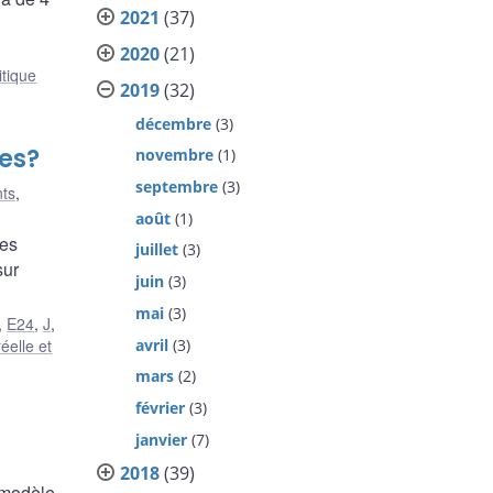
2021
(37)
2020
(21)
itique
2019
(32)
décembre
(3)
ies?
novembre
(1)
septembre
(3)
nts
,
août
(1)
Les
juillet
(3)
sur
juin
(3)
mai
(3)
,
E24
,
J
,
avril
(3)
éelle et
mars
(2)
février
(3)
janvier
(7)
2018
(39)
 modèle