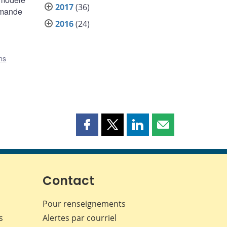
2017
(36)
demande
2016
(24)
ns
Partager
Partager
Partager
Partager
cette
cette
cette
cette
page
page
page
page
sur
sur
sur
par
Facebook
X
LinkedIn
courriel
Contact
Pour renseignements
s
Alertes par courriel