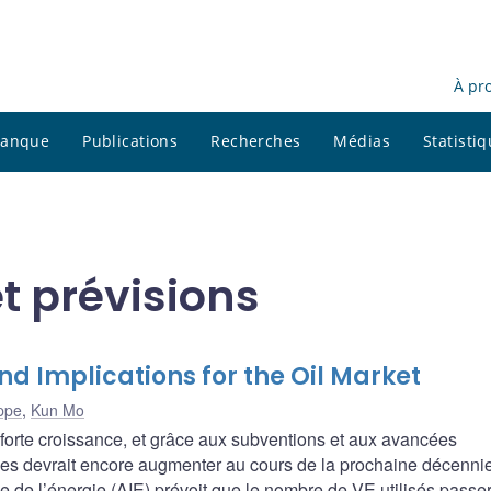
À pr
 banque
Publications
Recherches
Médias
Statisti
t prévisions
and Implications for the Oil Market
ippe
,
Kun Mo
forte croissance, et grâce aux subventions et aux avancées
les devrait encore augmenter au cours de la prochaine décenni
e de l’énergie (AIE) prévoit que le nombre de VE utilisés passe