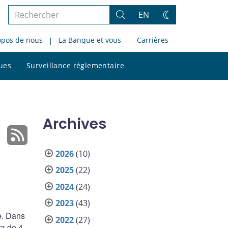
Rechercher
EN
Rechercher
Changez
dans
de
opos de nous
La Banque et vous
Carrières
le
thème
site
Rechercher
ques
Surveillance réglementaire
dans
le
site
Archives
2026
(10)
2025
(22)
2024
(24)
2023
(43)
e. Dans
2022
(27)
ra de 4