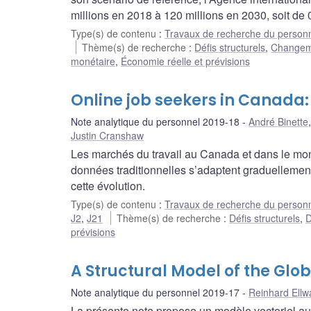
millions en 2018 à 120 millions en 2030, soit de
Type(s) de contenu
:
Travaux de recherche du person
Thème(s) de recherche
:
Défis structurels
,
Changeme
monétaire
,
Économie réelle et prévisions
Online job seekers in Canada:
Note analytique du personnel 2019-18
André Binette
Justin Cranshaw
Les marchés du travail au Canada et dans le mo
données traditionnelles s’adaptent graduellement,
cette évolution.
Type(s) de contenu
:
Travaux de recherche du person
J2
,
J21
Thème(s) de recherche
:
Défis structurels
,
D
prévisions
A Structural Model of the Glob
Note analytique du personnel 2019-17
Reinhard Ellw
La présente note propose un modèle vectoriel au