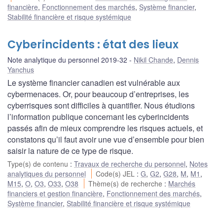
financière
,
Fonctionnement des marchés
,
Système financier
,
Stabilité financière et risque systémique
Cyberincidents : état des lieux
Note analytique du personnel 2019-32
Nikil Chande
,
Dennis
Yanchus
Le système financier canadien est vulnérable aux
cybermenaces. Or, pour beaucoup d’entreprises, les
cyberrisques sont difficiles à quantifier. Nous étudions
l’information publique concernant les cyberincidents
passés afin de mieux comprendre les risques actuels, et
constatons qu’il faut avoir une vue d’ensemble pour bien
saisir la nature de ce type de risque.
Type(s) de contenu
:
Travaux de recherche du personnel
,
Notes
analytiques du personnel
Code(s) JEL
:
G
,
G2
,
G28
,
M
,
M1
,
M15
,
O
,
O3
,
O33
,
O38
Thème(s) de recherche
:
Marchés
financiers et gestion financière
,
Fonctionnement des marchés
,
Système financier
,
Stabilité financière et risque systémique