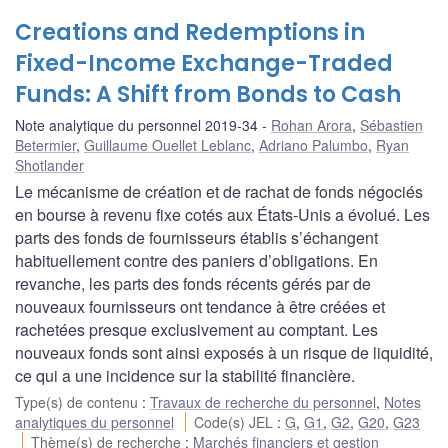
Creations and Redemptions in
Fixed-Income Exchange-Traded
Funds: A Shift from Bonds to Cash
Note analytique du personnel 2019-34
Rohan Arora
,
Sébastien
Betermier
,
Guillaume Ouellet Leblanc
,
Adriano Palumbo
,
Ryan
Shotlander
Le mécanisme de création et de rachat de fonds négociés
en bourse à revenu fixe cotés aux États-Unis a évolué. Les
parts des fonds de fournisseurs établis s’échangent
habituellement contre des paniers d’obligations. En
revanche, les parts des fonds récents gérés par de
nouveaux fournisseurs ont tendance à être créées et
rachetées presque exclusivement au comptant. Les
nouveaux fonds sont ainsi exposés à un risque de liquidité,
ce qui a une incidence sur la stabilité financière.
Type(s) de contenu
:
Travaux de recherche du personnel
,
Notes
analytiques du personnel
Code(s) JEL
:
G
,
G1
,
G2
,
G20
,
G23
Thème(s) de recherche
:
Marchés financiers et gestion