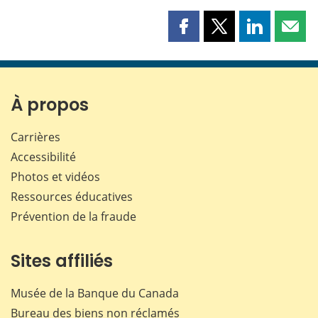
Partager
Partager
Partager
Part
cette
cette
cette
cette
page
page
page
page
sur
sur
sur
par
Facebook
X
LinkedIn
courr
À propos
Carrières
Accessibilité
Photos et vidéos
Ressources éducatives
Prévention de la fraude
Sites affiliés
Musée de la Banque du Canada
Bureau des biens non réclamés