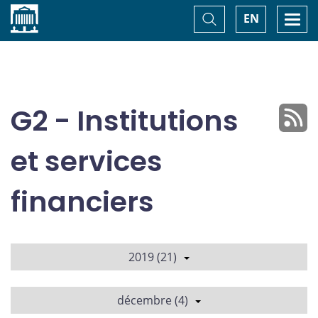
Accueil
Basculer
Togg
EN
la
navi
recherche
G2 - Institutions
et services
financiers
2019 (21)
décembre (4)