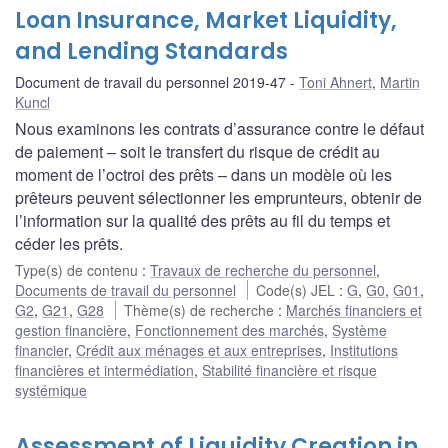
Loan Insurance, Market Liquidity,
and Lending Standards
Document de travail du personnel 2019-47
Toni Ahnert
,
Martin
Kuncl
Nous examinons les contrats d’assurance contre le défaut
de paiement – soit le transfert du risque de crédit au
moment de l’octroi des prêts – dans un modèle où les
prêteurs peuvent sélectionner les emprunteurs, obtenir de
l’information sur la qualité des prêts au fil du temps et
céder les prêts.
Type(s) de contenu
:
Travaux de recherche du personnel
,
Documents de travail du personnel
Code(s) JEL
:
G
,
G0
,
G01
,
G2
,
G21
,
G28
Thème(s) de recherche
:
Marchés financiers et
gestion financière
,
Fonctionnement des marchés
,
Système
financier
,
Crédit aux ménages et aux entreprises
,
Institutions
financières et intermédiation
,
Stabilité financière et risque
systémique
Assessment of Liquidity Creation in