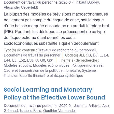
Document de travail du personnel 2020-3
Thibaut Duprey
,
Alexander Ueberfeldt
La plupart des modèles de prévisions macroéconomiques
ne tiennent pas compte du risque de crise, soit le risque
d’une baisse marquée et soudaine du produit intérieur brut
(PIB). Pourtant, les décideurs se préoccupent de ce type
de risque extrême étant donné les coûts
socioéconomiques substantiels qui en découleraient.
Type(s) de contenu
:
Travaux de recherche du personnel
,
Documents de travail du personnel
Code(s) JEL
:
D
,
D8
,
E
,
E4
,
E44
,
E5
,
E52
,
E58
,
G
,
G0
,
G01
Thème(s) de recherche
:
Modèles et outils
,
Modèles économiques
,
Politique monétaire
,
Cadre et transmission de la politique monétaire
,
Système
financier
,
Stabilité financière et risque systémique
Social Learning and Monetary
Policy at the Effective Lower Bound
Document de travail du personnel 2020-2
Jasmina Arifovic
,
Alex
Grimaud
,
Isabelle Salle
,
Gauthier Vermandel