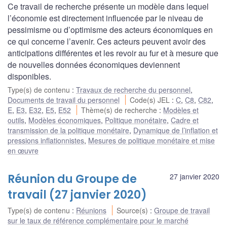
Ce travail de recherche présente un modèle dans lequel
l’économie est directement influencée par le niveau de
pessimisme ou d’optimisme des acteurs économiques en
ce qui concerne l’avenir. Ces acteurs peuvent avoir des
anticipations différentes et les revoir au fur et à mesure que
de nouvelles données économiques deviennent
disponibles.
Type(s) de contenu
:
Travaux de recherche du personnel
,
Documents de travail du personnel
Code(s) JEL
:
C
,
C8
,
C82
,
E
,
E3
,
E32
,
E5
,
E52
Thème(s) de recherche
:
Modèles et
outils
,
Modèles économiques
,
Politique monétaire
,
Cadre et
transmission de la politique monétaire
,
Dynamique de l’inflation et
pressions inflationnistes
,
Mesures de politique monétaire et mise
en œuvre
Réunion du Groupe de
27 janvier 2020
travail (27 janvier 2020)
Type(s) de contenu
:
Réunions
Source(s)
:
Groupe de travail
sur le taux de référence complémentaire pour le marché