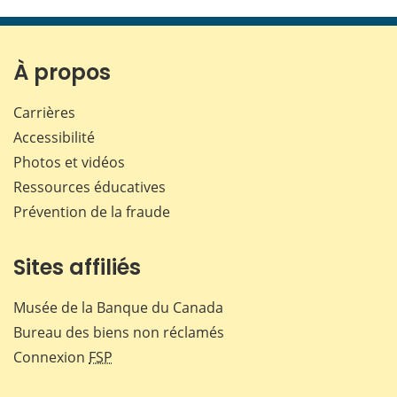
cette
cette
cette
cette
page
page
page
page
sur
sur
sur
par
Facebook
X
LinkedIn
courr
À propos
Carrières
Accessibilité
Photos et vidéos
Ressources éducatives
Prévention de la fraude
Sites affiliés
Musée de la Banque du Canada
Bureau des biens non réclamés
Connexion
FSP