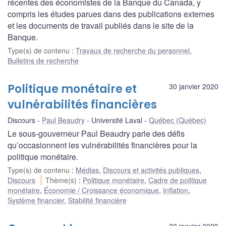
récentes des économistes de la Banque du Canada, y
compris les études parues dans des publications externes
et les documents de travail publiés dans le site de la
Banque.
Type(s) de contenu
:
Travaux de recherche du personnel
,
Bulletins de recherche
Politique monétaire et
30 janvier 2020
vulnérabilités financières
Discours
Paul Beaudry
Université Laval
Québec (Québec)
Le sous-gouverneur Paul Beaudry parle des défis
qu’occasionnent les vulnérabilités financières pour la
politique monétaire.
Type(s) de contenu
:
Médias
,
Discours et activités publiques
,
Discours
Thème(s)
:
Politique monétaire
,
Cadre de politique
monétaire
,
Économie / Croissance économique
,
Inflation
,
Système financier
,
Stabilité financière
30 janvier 2020