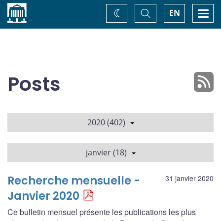
Accueil
Basculer
Togg
EN
Changez
la
navi
recherche
de
thème
Posts
2020 (402)
janvier (18)
Recherche mensuelle -
31 janvier 2020
Janvier 2020
Ce bulletin mensuel présente les publications les plus