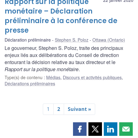
Rapport sur la politique
monétaire – Déclaration
préliminaire à la conférence de
presse
Déclaration préliminaire
Stephen S. Poloz
Ottawa (Ontario)
Le gouverneur, Stephen S. Poloz, traite des principaux
enjeux liés aux délibérations du Conseil de direction
entourant la décision relative au taux directeur et le
Rapport sur la politique monétaire
.
Type(s) de contenu
:
Médias
,
Discours et activités publiques
,
Déclarations préliminaires
1
2
Suivant »
Partager
Partager
Partager
Part