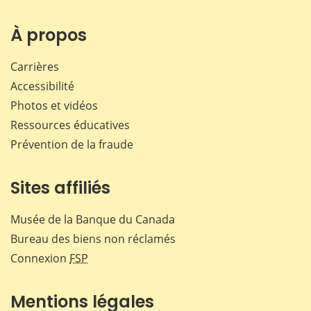
sur
sur
sur
par
Facebook
X
LinkedIn
courr
À propos
Carrières
Accessibilité
Photos et vidéos
Ressources éducatives
Prévention de la fraude
Sites affiliés
Musée de la Banque du Canada
Bureau des biens non réclamés
Connexion
FSP
Mentions légales