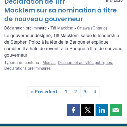
Déclaration de Tiff
Macklem sur sa nomination à titre
de nouveau gouverneur
Déclaration préliminaire
Tiff Macklem
Ottawa (Ontario)
Le gouverneur désigné, Tiff Macklem, salue le leadership
de Stephen Poloz à la tête de la Banque et explique
combien il a hâte de revenir à la Banque à titre de nouveau
gouverneur
Type(s) de contenu
:
Médias
,
Discours et activités publiques
,
Déclarations préliminaires
« Précédent
1
2
3
4
Partager
Partager
Partager
Part
cette
cette
cette
cette
page
page
page
page