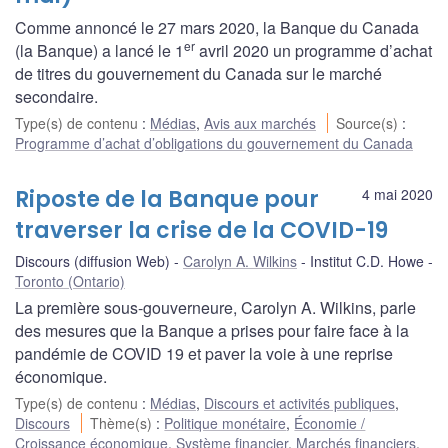
Comme annoncé le 27 mars 2020, la Banque du Canada
er
(la Banque) a lancé le 1
avril 2020 un programme d’achat
de titres du gouvernement du Canada sur le marché
secondaire.
Type(s) de contenu
:
Médias
,
Avis aux marchés
Source(s)
:
Programme d’achat d’obligations du gouvernement du Canada
Riposte de la Banque pour
4 mai 2020
traverser la crise de la COVID-19
Discours (diffusion Web)
Carolyn A. Wilkins
Institut C.D. Howe
Toronto (Ontario)
La première sous-gouverneure, Carolyn A. Wilkins, parle
des mesures que la Banque a prises pour faire face à la
pandémie de COVID 19 et paver la voie à une reprise
économique.
Type(s) de contenu
:
Médias
,
Discours et activités publiques
,
Discours
Thème(s)
:
Politique monétaire
,
Économie /
Croissance économique
,
Système financier
,
Marchés financiers
,