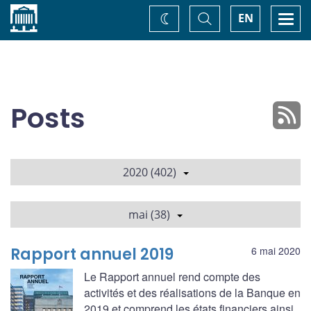
Accueil
Basculer
Togg
EN
Changez
la
navi
recherche
de
thème
Posts
2020 (402)
mai (38)
Rapport annuel 2019
6 mai 2020
Le Rapport annuel rend compte des
activités et des réalisations de la Banque en
2019 et comprend les états financiers ainsi