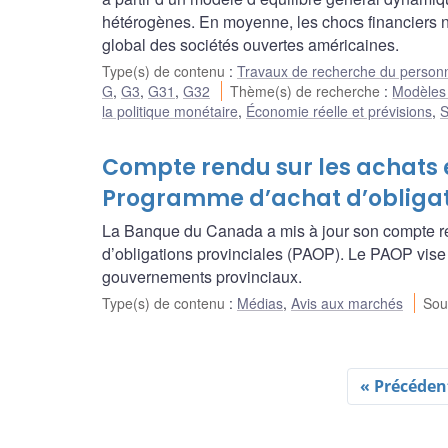
hétérogènes. En moyenne, les chocs financiers n
global des sociétés ouvertes américaines.
Type(s) de contenu
:
Travaux de recherche du person
G
,
G3
,
G31
,
G32
Thème(s) de recherche
:
Modèles 
la politique monétaire
,
Économie réelle et prévisions
,
S
Compte rendu sur les achats 
Programme d’achat d’obligat
La Banque du Canada a mis à jour son compte re
d’obligations provinciales (PAOP). Le PAOP vise à
gouvernements provinciaux.
Type(s) de contenu
:
Médias
,
Avis aux marchés
Sou
« Précéden