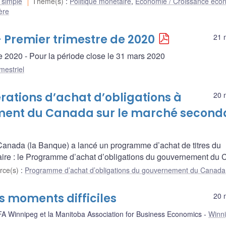
 simple
Thème(s)
:
Politique monétaire
,
Économie / Croissance éco
ière
- Premier trimestre de 2020
21 
 de 2020 - Pour la période close le 31 mars 2020
mestriel
rations d’achat d’obligations à
20 
ment du Canada sur le marché second
ada (la Banque) a lancé un programme d’achat de titres du
re : le Programme d’achat d’obligations du gouvernement du 
rce(s)
:
Programme d’achat d’obligations du gouvernement du Canada
s moments difficiles
20 
FA Winnipeg et la Manitoba Association for Business Economics
Winn