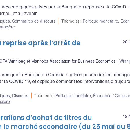
res énergiques prises par la Banque en réponse à la COVID 1
d’hui et à l’avenir.
liques
,
Sommaires de discours
Thème(s)
:
Politique monétaire
,
Écon
inancière
 reprise après l’arrêt de
20 
 CFA Winnipeg et Manitoba Association for Business Economics
Winni
res que la Banque du Canada a prises pour aider les ménages
par la COVID 19, et explique comment les interventions d’aujourd
liques
,
Discours
Thème(s)
:
Politique monétaire
,
Économie / Croissa
ncière
ations d’achat de titres du
19 
le marché secondaire (du 25 mai au 