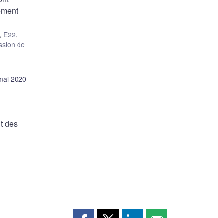
sement
,
E22
,
ssion de
mai 2020
nt des