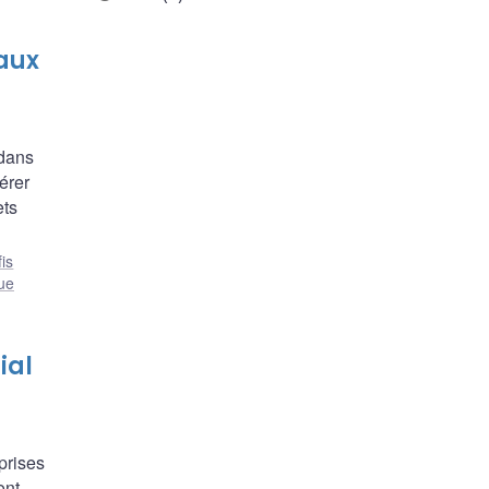
 aux
 dans
érer
ets
is
que
ial
prises
ont