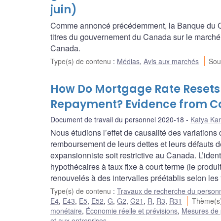
juin)
Comme annoncé précédemment, la Banque du Ca
titres du gouvernement du Canada sur le marché
Canada.
Type(s) de contenu
:
Médias
,
Avis aux marchés
Sou
How Do Mortgage Rate Resets
Repayment? Evidence from 
Document de travail du personnel 2020-18
Katya Ka
Nous étudions l’effet de causalité des variation
remboursement de leurs dettes et leurs défauts d
expansionniste soit restrictive au Canada. L’identif
hypothécaires à taux fixe à court terme (le produ
renouvelés à des intervalles préétablis selon les 
Type(s) de contenu
:
Travaux de recherche du person
E4
,
E43
,
E5
,
E52
,
G
,
G2
,
G21
,
R
,
R3
,
R31
Thème(s
monétaire
,
Économie réelle et prévisions
,
Mesures de 
et aux entreprises