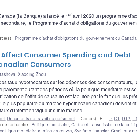
er
nada (la Banque) a lancé le 1
avril 2020 un programme d’ac
 secondaire, le Programme d’achat d’obligations du gouvernem
rce(s)
:
Programme d’achat d’obligations du gouvernement du Canada
 Affect Consumer Spending and Debt
Canadian Consumers
rtashova
,
Xiaoqing Zhou
s des taux hypothécaires sur les dépenses des consommateurs, l
e paiement durant des périodes où la politique monétaire est soi
ication de l’effet de causalité est facilitée par le fait que les prê
it le plus populaire du marché hypothécaire canadien) doivent êt
taux d’intérêt en vigueur sur le marché.
nel
,
Documents de travail du personnel
Code(s) JEL
:
D
,
D1
,
D12
,
D
) de recherche
:
Politique monétaire
,
Cadre et transmission de la politi
politique monétaire et mise en œuvre
,
Système financier
,
Crédit aux 