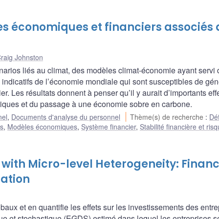
es économiques et financiers associés
raig Johnston
énarios liés au climat, des modèles climat-économie ayant servi
indicatifs de l’économie mondiale qui sont susceptibles de gén
r. Les résultats donnent à penser qu’il y aurait d’importants eff
iques et du passage à une économie sobre en carbone.
nel
,
Documents d'analyse du personnel
Thème(s) de recherche
:
Déf
ls
,
Modèles économiques
,
Système financier
,
Stabilité financière et ris
with Micro-level Heterogeneity: Financ
ation
baux et en quantifie les effets sur les investissements des entre
ue et stochastique (EGDS) estimé dans lequel les entreprises s