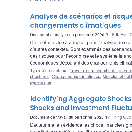
Analyse de scénarios et risqu
changements climatiques
Document d’analyse du personnel 2020-3
Erik Ens
,
C
Cette étude vise à adapter, pour l’analyse de sc
d’autres contextes. Sont examinés des scénarios 
des risques pour l’économie et le système financie
économiques découlant des changements climat
Type(s) de contenu
:
Travaux de recherche du person
structurels
,
Changements climatiques
,
Modèles et outi
systémique
Identifying Aggregate Shocks 
Shocks and Investment Fluctu
Document de travail du personnel 2020-17
Xing Guo
L’auteur met en évidence les chocs financiers glo
à partir d’un modèle d’équilibre général dynamiq