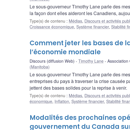
Le sous-gouverneur Timothy Lane parle des mesu
la façon dont elles aideront les Canadiens, aujour
Type(s) de contenu
:
Médias
,
Discours et activités pub
Croissance économique
,
Système financier
,
Stabilité f
Comment jeter les bases de la
l’économie mondiale
Discours (diffusion Web)
Timothy Lane
Association
(Manitoba)
Le sous-gouverneur Timothy Lane parle des mesu
entreprises du pays à traverser la crise causée 
jettent des bases solides pour la reprise à venir.
Type(s) de contenu
:
Médias
,
Discours et activités pub
économique
,
Inflation
,
Système financier
,
Stabilité fina
Modalités des prochaines opér
gouvernement du Canada sur 