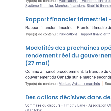
Type(s) de contenu
:
Publications
,
L’Économie claire et
Système financier
,
Marchés financiers
,
Stabilité financ
Rapport financier trimestriel 
Rapport financier trimestriel - Premier trimestre
Type(s) de contenu
:
Publications
,
Rapport financier tri
Modalités des prochaines opé
rendement réel du gouverne
(27 mai)
Comme annoncé précédemment, la Banque du Can
gouvernement du Canada sur le marché secondai
Type(s) de contenu
:
Médias
,
Avis aux marchés
Sou
Des actions décisives dans de
Sommaire du discours
Timothy Lane
Association C
(Manitoba)