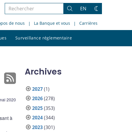
Rechercher
EN
Rechercher
Changez
dans
de
opos de nous
La Banque et vous
Carrières
le
thème
site
Rechercher
ques
Surveillance réglementaire
dans
le
site
Archives
2027
(1)
2026
(278)
mai 2020
2025
(353)
2024
(344)
sant à
2023
(301)