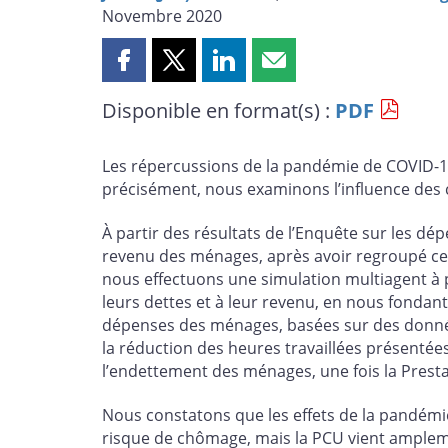
Novembre 2020
Partager
Partager
Partager
Partager
cette
cette
cette
cette
Disponible en format(s) :
PDF
page
page
page
page
sur
sur
sur
par
Facebook
X
LinkedIn
courriel
Les répercussions de la pandémie de COVID-19 
précisément, nous examinons l’influence des
À partir des résultats de l’Enquête sur les dé
revenu des ménages, après avoir regroupé ces 
nous effectuons une simulation multiagent à p
leurs dettes et à leur revenu, en nous fondant
dépenses des ménages, basées sur des donnée
la réduction des heures travaillées présentées
l’endettement des ménages, une fois la Prest
Nous constatons que les effets de la pandémie
risque de chômage, mais la PCU vient amplem