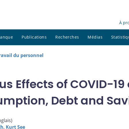
À pr
 banque
Publications
Recherches
Médias
Statisti
avail du personnel
s Effects of COVID-1
mption, Debt and Sav
nglais
)
gh
,
Kurt See