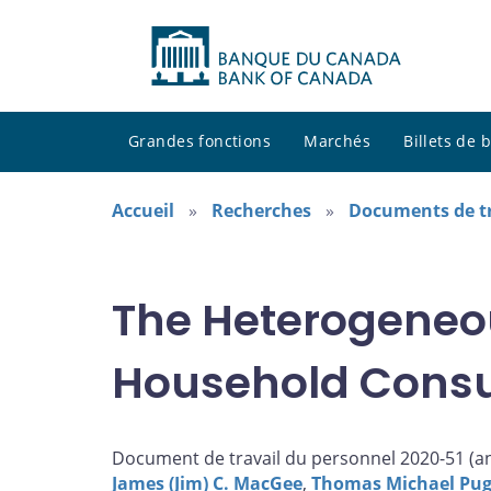
Grandes fonctions
Marchés
Billets de
Accueil
Recherches
Documents de tr
The Heterogeneou
Household Consu
Document de travail du personnel 2020-51 (
a
James (Jim) C. MacGee
,
Thomas Michael Pu