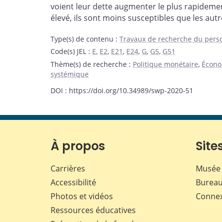
voient leur dette augmenter le plus rapidem
élevé, ils sont moins susceptibles que les aut
Type(s) de contenu
:
Travaux de recherche du pers
Code(s) JEL
:
E
,
E2
,
E21
,
E24
,
G
,
G5
,
G51
Thème(s) de recherche
:
Politique monétaire
,
Économ
systémique
DOI : https://doi.org/10.34989/swp-2020-51
À propos
Sites
Carrières
Musée 
Accessibilité
Bureau
Photos et vidéos
Conne
Ressources éducatives