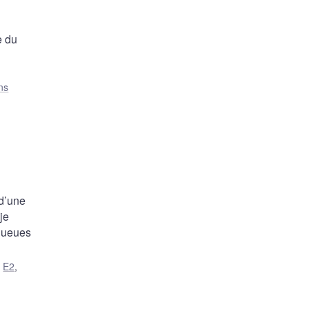
e du
ns
 d’une
je
 queues
,
E2
,