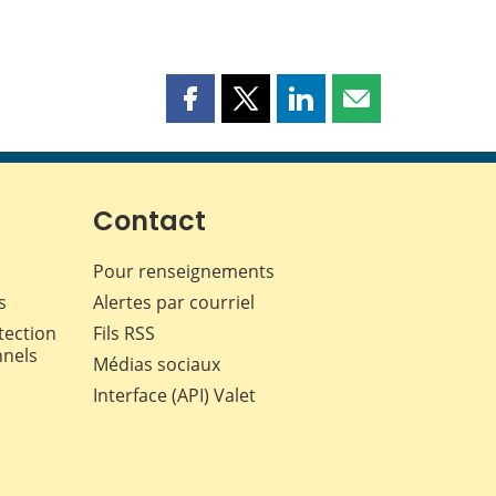
Partager
Partager
Partager
Partager
cette
cette
cette
cette
page
page
page
page
sur
sur
sur
par
Facebook
X
LinkedIn
courriel
Contact
Pour renseignements
s
Alertes par courriel
tection
Fils RSS
nnels
Médias sociaux
Interface (API) Valet