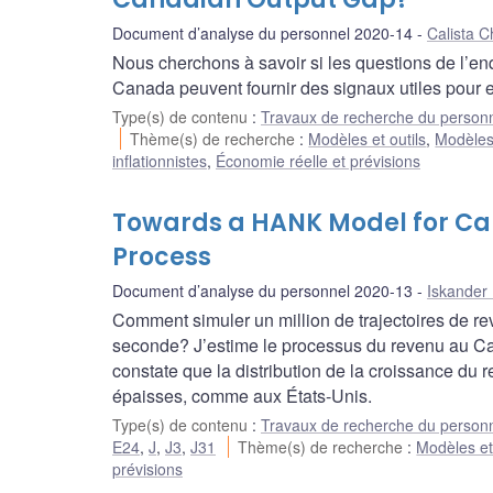
Document d’analyse du personnel 2020-14
Calista 
Nous cherchons à savoir si les questions de l’e
Canada peuvent fournir des signaux utiles pour es
Type(s) de contenu
:
Travaux de recherche du person
Thème(s) de recherche
:
Modèles et outils
,
Modèle
inflationnistes
,
Économie réelle et prévisions
Towards a HANK Model for Ca
Process
Document d’analyse du personnel 2020-13
Iskander
Comment simuler un million de trajectoires de re
seconde? J’estime le processus du revenu au Ca
constate que la distribution de la croissance du 
épaisses, comme aux États-Unis.
Type(s) de contenu
:
Travaux de recherche du person
E24
,
J
,
J3
,
J31
Thème(s) de recherche
:
Modèles et 
prévisions