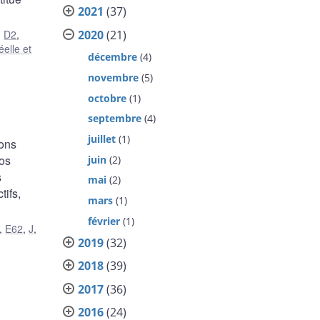
2021
(37)
2020
(21)
,
D2
,
elle et
décembre
(4)
novembre
(5)
octobre
(1)
septembre
(4)
juillet
(1)
ions
Nos
juin
(2)
s
mai
(2)
tifs,
mars
(1)
février
(1)
,
E62
,
J
,
2019
(32)
2018
(39)
2017
(36)
2016
(24)