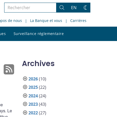
Rechercher
EN
Rechercher
Changez
dans
de
opos de nous
La Banque et vous
Carrières
le
thème
site
Rechercher
ques
Surveillance réglementaire
dans
le
site
Archives
2026
(10)
2025
(22)
2024
(24)
2023
(43)
ue
ays. Le
2022
(27)
titue