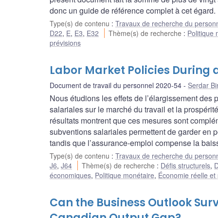
donc un guide de référence complet à cet égard.
Type(s) de contenu
:
Travaux de recherche du person
D22
,
E
,
E3
,
E32
Thème(s) de recherche
:
Politique
prévisions
Labor Market Policies During
Document de travail du personnel 2020-54
Serdar Bir
Nous étudions les effets de l’élargissement des
salariales sur le marché du travail et la prosp
résultats montrent que ces mesures sont compléme
subventions salariales permettent de garder en p
tandis que l’assurance-emploi compense la baiss
Type(s) de contenu
:
Travaux de recherche du person
J6
,
J64
Thème(s) de recherche
:
Défis structurels
,
D
économiques
,
Politique monétaire
,
Économie réelle et 
Can the Business Outlook Surv
Canadian Output Gap?