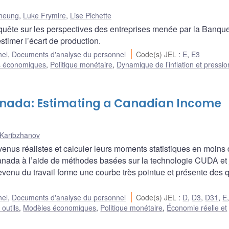
Cheung
,
Luke Frymire
,
Lise Pichette
nquête sur les perspectives des entreprises menée par la Banqu
timer l’écart de production.
nel
,
Documents d'analyse du personnel
Code(s) JEL
:
E
,
E3
s économiques
,
Politique monétaire
,
Dynamique de l’inflation et pressio
nada: Estimating a Canadian Income
 Karibzhanov
venus réalistes et calculer leurs moments statistiques en moins
nada à l’aide de méthodes basées sur la technologie CUDA et 
revenu du travail forme une courbe très pointue et présente des
nel
,
Documents d'analyse du personnel
Code(s) JEL
:
D
,
D3
,
D31
,
E
outils
,
Modèles économiques
,
Politique monétaire
,
Économie réelle et