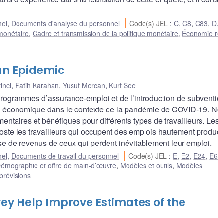
nel
,
Documents d'analyse du personnel
Code(s) JEL
:
C
,
C8
,
C83
,
D
 monétaire
,
Cadre et transmission de la politique monétaire
,
Économie ré
 an Epidemic
inci
,
Fatih Karahan
,
Yusuf Mercan
,
Kurt See
 programmes d’assurance-emploi et de l’introduction de subvent
érité économique dans le contexte de la pandémie de COVID-19. 
ntaires et bénéfiques pour différents types de travailleurs. Le
oste les travailleurs qui occupent des emplois hautement produc
e de revenus de ceux qui perdent inévitablement leur emploi.
nel
,
Documents de travail du personnel
Code(s) JEL
:
E
,
E2
,
E24
,
E6
émographie et offre de main-d’œuvre
,
Modèles et outils
,
Modèles
prévisions
ey Help Improve Estimates of the