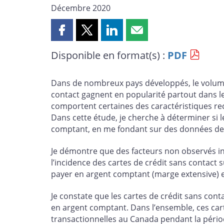
Décembre 2020
Partager
Partager
Partager
Partager
cette
cette
cette
cette
Disponible en format(s) :
PDF
page
page
page
page
sur
sur
sur
par
Facebook
X
LinkedIn
courriel
Dans de nombreux pays développés, le volum
contact gagnent en popularité partout dans le
comportent certaines des caractéristiques re
Dans cette étude, je cherche à déterminer si l
comptant, en me fondant sur des données de 
Je démontre que des facteurs non observés infl
l’incidence des cartes de crédit sans contact 
payer en argent comptant (marge extensive) et
Je constate que les cartes de crédit sans con
en argent comptant. Dans l’ensemble, ces cart
transactionnelles au Canada pendant la périod