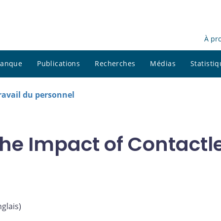
À pr
 banque
Publications
Recherches
Médias
Statisti
avail du personnel
The Impact of Contact
nglais
)