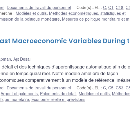
nel
,
Documents de travail du personnel
Code(s) JEL
:
C
,
C1
,
C18
,
C
cherche
:
Modèles et outils
,
Méthodes économétriques, statistiques et
mission de la politique monétaire
,
Mesures de politique monétaire et m
ast Macroeconomic Variables During 
apman
,
Ajit Desai
détail et des techniques d’apprentissage automatique afin de p
enne en temps quasi réel. Notre modèle améliore de façon
économiques comparativement à un modèle de référence linéaire
nel
,
Documents de travail du personnel
Code(s) JEL
:
C
,
C5
,
C53
,
C
:
Argent et paiements
,
Paiements de détail
,
Modèles et outils
,
Méthode
itique monétaire
,
Économie réelle et prévisions