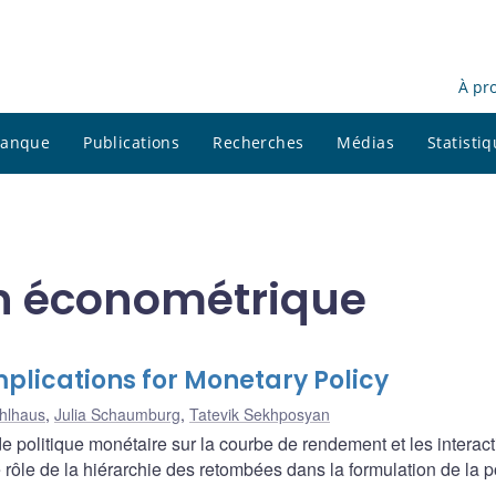
À pr
 banque
Publications
Recherches
Médias
Statisti
on économétrique
mplications for Monetary Policy
hlhaus
,
Julia Schaumburg
,
Tatevik Sekhposyan
e politique monétaire sur la courbe de rendement et les interac
rôle de la hiérarchie des retombées dans la formulation de la p