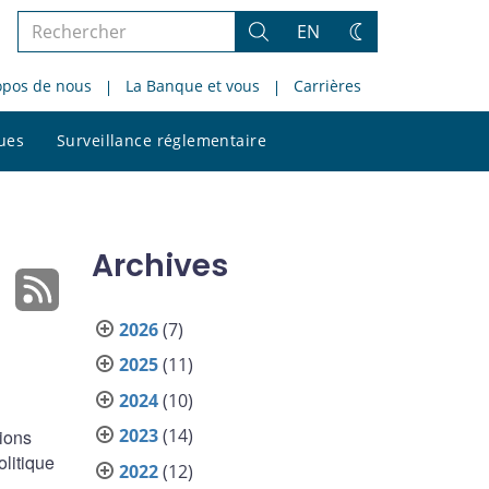
Rechercher
EN
Rechercher
Changez
dans
de
opos de nous
La Banque et vous
Carrières
le
thème
site
Rechercher
ques
Surveillance réglementaire
dans
le
site
Archives
2026
(7)
2025
(11)
2024
(10)
2023
(14)
tions
olitique
2022
(12)