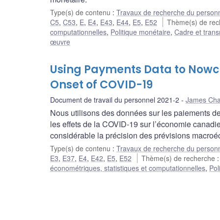
Type(s) de contenu
:
Travaux de recherche du person
C5
,
C53
,
E
,
E4
,
E43
,
E44
,
E5
,
E52
Thème(s) de re
computationnelles
,
Politique monétaire
,
Cadre et trans
œuvre
Using Payments Data to Nowc
Onset of COVID-19
Document de travail du personnel 2021-2
James Ch
Nous utilisons des données sur les paiements de 
les effets de la COVID-19 sur l’économie canadi
considérable la précision des prévisions macro
Type(s) de contenu
:
Travaux de recherche du person
E3
,
E37
,
E4
,
E42
,
E5
,
E52
Thème(s) de recherche
économétriques, statistiques et computationnelles
,
Pol