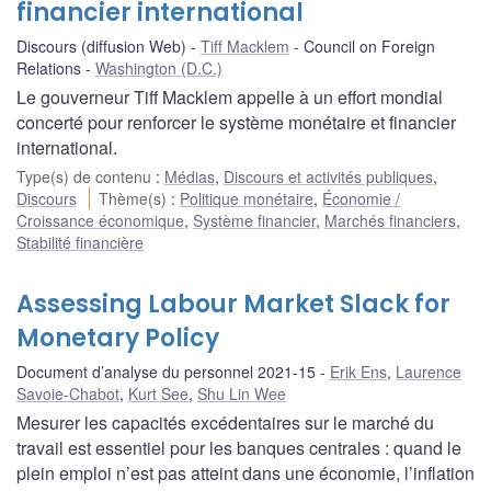
financier international
Discours (diffusion Web)
Tiff Macklem
Council on Foreign
Relations
Washington (D.C.)
Le gouverneur Tiff Macklem appelle à un effort mondial
concerté pour renforcer le système monétaire et financier
international.
Type(s) de contenu
:
Médias
,
Discours et activités publiques
,
Discours
Thème(s)
:
Politique monétaire
,
Économie /
Croissance économique
,
Système financier
,
Marchés financiers
,
Stabilité financière
Assessing Labour Market Slack for
Monetary Policy
Document d’analyse du personnel 2021-15
Erik Ens
,
Laurence
Savoie-Chabot
,
Kurt See
,
Shu Lin Wee
Mesurer les capacités excédentaires sur le marché du
travail est essentiel pour les banques centrales : quand le
plein emploi n’est pas atteint dans une économie, l’inflation