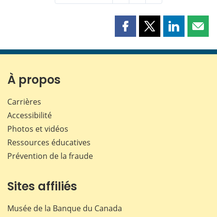
Partager
Partager
Partager
Part
cette
cette
cette
cette
page
page
page
page
sur
sur
sur
par
Facebook
X
LinkedIn
courr
À propos
Carrières
Accessibilité
Photos et vidéos
Ressources éducatives
Prévention de la fraude
Sites affiliés
Musée de la Banque du Canada