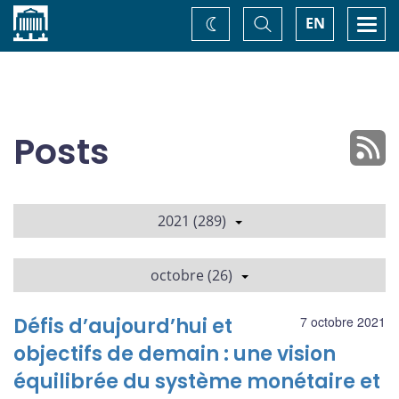
Accueil
Basculer
Togg
EN
Changez
la
navi
recherche
de
thème
Posts
2021 (289)
octobre (26)
Défis d’aujourd’hui et
7 octobre 2021
objectifs de demain : une vision
équilibrée du système monétaire et