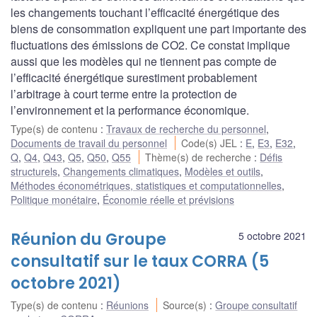
les changements touchant l’efficacité énergétique des
biens de consommation expliquent une part importante des
fluctuations des émissions de CO2. Ce constat implique
aussi que les modèles qui ne tiennent pas compte de
l’efficacité énergétique surestiment probablement
l’arbitrage à court terme entre la protection de
l’environnement et la performance économique.
Type(s) de contenu
:
Travaux de recherche du personnel
,
Documents de travail du personnel
Code(s) JEL
:
E
,
E3
,
E32
,
Q
,
Q4
,
Q43
,
Q5
,
Q50
,
Q55
Thème(s) de recherche
:
Défis
structurels
,
Changements climatiques
,
Modèles et outils
,
Méthodes économétriques, statistiques et computationnelles
,
Politique monétaire
,
Économie réelle et prévisions
Réunion du Groupe
5 octobre 2021
consultatif sur le taux CORRA (5
octobre 2021)
Type(s) de contenu
:
Réunions
Source(s)
:
Groupe consultatif