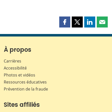
Partager
Partager
Partager
Part
cette
cette
cette
cette
page
page
page
page
sur
sur
sur
par
Facebook
X
LinkedIn
courr
À propos
Carrières
Accessibilité
Photos et vidéos
Ressources éducatives
Prévention de la fraude
Sites affiliés