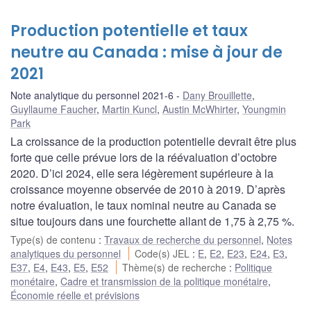
Production potentielle et taux
neutre au Canada : mise à jour de
2021
Note analytique du personnel 2021-6
Dany Brouillette
,
Guyllaume Faucher
,
Martin Kuncl
,
Austin McWhirter
,
Youngmin
Park
La croissance de la production potentielle devrait être plus
forte que celle prévue lors de la réévaluation d’octobre
2020. D’ici 2024, elle sera légèrement supérieure à la
croissance moyenne observée de 2010 à 2019. D’après
notre évaluation, le taux nominal neutre au Canada se
situe toujours dans une fourchette allant de 1,75 à 2,75 %.
Type(s) de contenu
:
Travaux de recherche du personnel
,
Notes
analytiques du personnel
Code(s) JEL
:
E
,
E2
,
E23
,
E24
,
E3
,
E37
,
E4
,
E43
,
E5
,
E52
Thème(s) de recherche
:
Politique
monétaire
,
Cadre et transmission de la politique monétaire
,
Économie réelle et prévisions