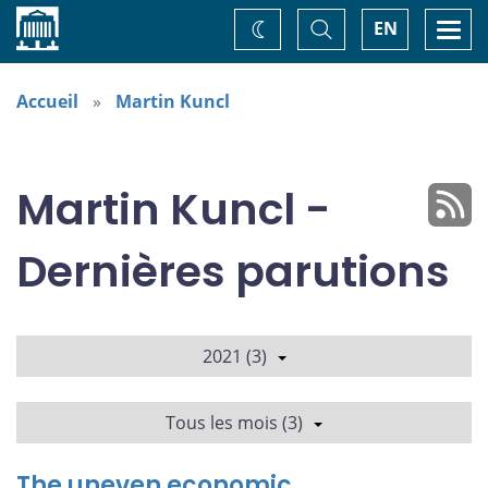
Accueil
Basculer
Togg
EN
Changez
la
navi
recherche
de
thème
Accueil
Martin Kuncl
Martin Kuncl -
Dernières parutions
2021 (3)
Tous les mois (3)
The uneven economic