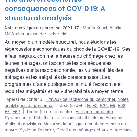
consequences of COVID 19: A
structural analysis
Note analytique du personnel 2021-17
Martin Kuncl
,
Austin
McWhirter
,
Alexander Ueberfeldt
Au moyen d’un modèle structurel, nous étudions les
répercussions économiques du choc de la COVID-19. Ses
effets inégaux, comme la hausse du chômage chez les
jeunes ménages, ont accentué les conséquences
négatives sur la macroéconomie, les vulnérabilités des
ménages et les inégalités de consommation. Les
programmes d’aide publique ont stimulé l’économie et
réduit les inégalités et les vulnérabilités à moyen terme.
Type(s) de contenu
:
Travaux de recherche du personnel
,
Notes
analytiques du personnel
Code(s) JEL
:
E
,
E2
,
E20
,
E5
,
E52
,
E6
,
E62
Thème(s) de recherche
:
Politique monétaire
,
Dynamique de l’inflation et pressions inflationnistes
,
Économie
réelle et prévisions
,
Mesures de politique monétaire et mise en
œuvre
,
Système financier
,
Crédit aux ménages et aux entreprises