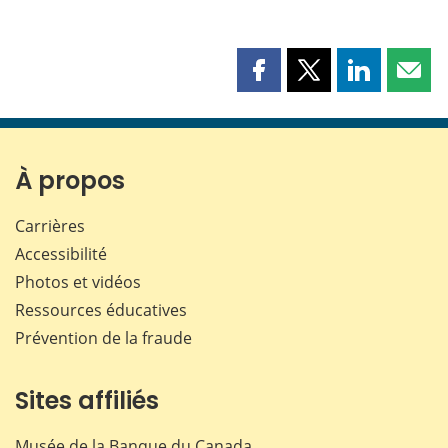
Partager
Partager
Partager
Part
cette
cette
cette
cette
page
page
page
page
sur
sur
sur
par
Facebook
X
LinkedIn
courr
À propos
Carrières
Accessibilité
Photos et vidéos
Ressources éducatives
Prévention de la fraude
Sites affiliés
Musée de la Banque du Canada