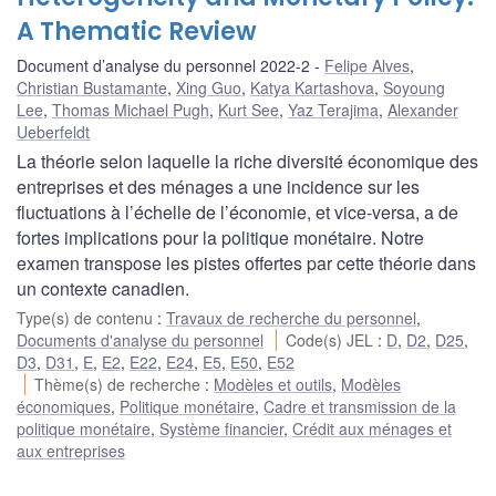
A Thematic Review
Document d’analyse du personnel 2022-2
Felipe Alves
,
Christian Bustamante
,
Xing Guo
,
Katya Kartashova
,
Soyoung
Lee
,
Thomas Michael Pugh
,
Kurt See
,
Yaz Terajima
,
Alexander
Ueberfeldt
La théorie selon laquelle la riche diversité économique des
entreprises et des ménages a une incidence sur les
fluctuations à l’échelle de l’économie, et vice-versa, a de
fortes implications pour la politique monétaire. Notre
examen transpose les pistes offertes par cette théorie dans
un contexte canadien.
Type(s) de contenu
:
Travaux de recherche du personnel
,
Documents d'analyse du personnel
Code(s) JEL
:
D
,
D2
,
D25
,
D3
,
D31
,
E
,
E2
,
E22
,
E24
,
E5
,
E50
,
E52
Thème(s) de recherche
:
Modèles et outils
,
Modèles
économiques
,
Politique monétaire
,
Cadre et transmission de la
politique monétaire
,
Système financier
,
Crédit aux ménages et
aux entreprises