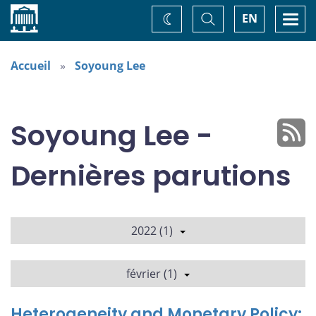
Accueil
Basculer
Togg
EN
Changez
la
navi
recherche
de
thème
Accueil
Soyoung Lee
Soyoung Lee -
Dernières parutions
2022 (1)
février (1)
Heterogeneity and Monetary Policy: