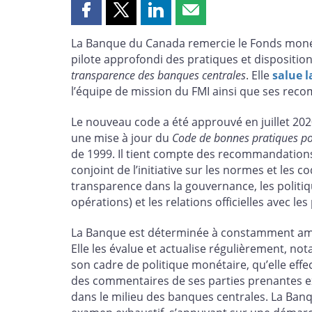
Partager
Partager
Partager
Partager
cette
cette
cette
cette
La Banque du Canada remercie le Fonds monéta
page
page
page
page
pilote approfondi des pratiques et disposition
sur
sur
sur
par
transparence des banques centrales
. Elle
salue l
Facebook
X
LinkedIn
courriel
l’équipe de mission du FMI ainsi que ses rec
Le nouveau code a été approuvé en juillet 2020
une mise à jour du
Code de bonnes pratiques pou
de 1999. Il tient compte des recommandation
conjoint de l’initiative sur les normes et les co
transparence dans la gouvernance, les politique
opérations) et les relations officielles avec l
La Banque est déterminée à constamment amél
Elle les évalue et actualise régulièrement, 
son cadre de politique monétaire, qu’elle effec
des commentaires de ses parties prenantes e
dans le milieu des banques centrales. La Banqu