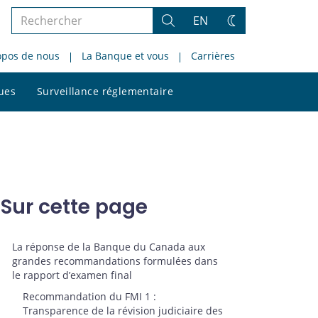
Rechercher
EN
Rechercher
Changez
dans
de
opos de nous
La Banque et vous
Carrières
le
thème
site
Rechercher
ques
Surveillance réglementaire
dans
le
site
Sur cette page
La réponse de la Banque du Canada aux
grandes recommandations formulées dans
le rapport d’examen final
Recommandation du FMI 1 :
Transparence de la révision judiciaire des