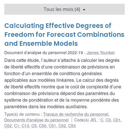
Tous les mois (4)
Calculating Effective Degrees of
Freedom for Forecast Combinations
and Ensemble Models
Document d’analyse du personnel 2022-19
James Younker
Dans cette étude, l’auteur s’attache à calculer les degrés
de liberté effectifs d’une combinaison de prévisions en
fonction d’un ensemble de conditions générales
applicables aux modèles linéaires. Le calcul des degrés
de liberté effectifs montre que le coût de complexité d’une
combinaison de prévisions dépend des paramètres du
système de pondération et de la moyenne pondérée des
paramètres dans les modèles auxiliaires.
Type(s) de contenu
:
Travaux de recherche du personnel
,
Documents d'analyse du personnel
Code(s) JEL
:
C
,
C0
,
C01
,
C02
,
C1
,
C13
,
C5
,
C50
,
C51
,
C52
,
C53