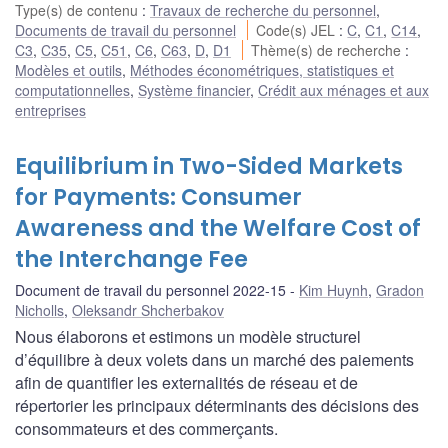
Type(s) de contenu
:
Travaux de recherche du personnel
,
Documents de travail du personnel
Code(s) JEL
:
C
,
C1
,
C14
,
C3
,
C35
,
C5
,
C51
,
C6
,
C63
,
D
,
D1
Thème(s) de recherche
:
Modèles et outils
,
Méthodes économétriques, statistiques et
computationnelles
,
Système financier
,
Crédit aux ménages et aux
entreprises
Equilibrium in Two-Sided Markets
for Payments: Consumer
Awareness and the Welfare Cost of
the Interchange Fee
Document de travail du personnel 2022-15
Kim Huynh
,
Gradon
Nicholls
,
Oleksandr Shcherbakov
Nous élaborons et estimons un modèle structurel
d’équilibre à deux volets dans un marché des paiements
afin de quantifier les externalités de réseau et de
répertorier les principaux déterminants des décisions des
consommateurs et des commerçants.