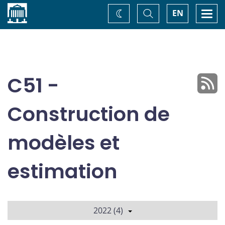
Accueil
Basculer
Togg
EN
Changez
la
navi
recherche
de
thème
C51 -
Construction de
modèles et
estimation
2022 (4)