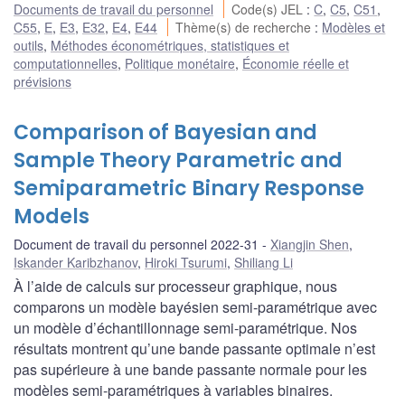
Documents de travail du personnel
Code(s) JEL
:
C
,
C5
,
C51
,
C55
,
E
,
E3
,
E32
,
E4
,
E44
Thème(s) de recherche
:
Modèles et
outils
,
Méthodes économétriques, statistiques et
computationnelles
,
Politique monétaire
,
Économie réelle et
prévisions
Comparison of Bayesian and
Sample Theory Parametric and
Semiparametric Binary Response
Models
Document de travail du personnel 2022-31
Xiangjin Shen
,
Iskander Karibzhanov
,
Hiroki Tsurumi
,
Shiliang Li
À l’aide de calculs sur processeur graphique, nous
comparons un modèle bayésien semi-paramétrique avec
un modèle d’échantillonnage semi-paramétrique. Nos
résultats montrent qu’une bande passante optimale n’est
pas supérieure à une bande passante normale pour les
modèles semi-paramétriques à variables binaires.