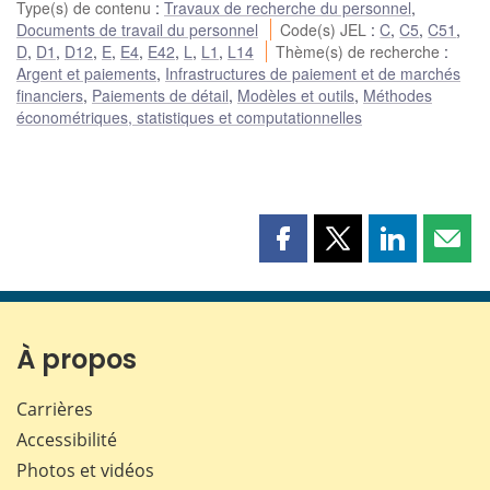
Type(s) de contenu
:
Travaux de recherche du personnel
,
Documents de travail du personnel
Code(s) JEL
:
C
,
C5
,
C51
,
D
,
D1
,
D12
,
E
,
E4
,
E42
,
L
,
L1
,
L14
Thème(s) de recherche
:
Argent et paiements
,
Infrastructures de paiement et de marchés
financiers
,
Paiements de détail
,
Modèles et outils
,
Méthodes
économétriques, statistiques et computationnelles
Partager
Partager
Partager
Part
cette
cette
cette
cette
page
page
page
page
sur
sur
sur
par
Facebook
X
LinkedIn
courr
À propos
Carrières
Accessibilité
Photos et vidéos