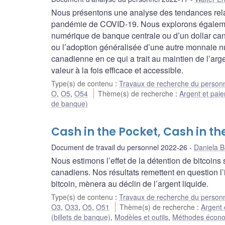
Nous présentons une analyse des tendances relat
pandémie de COVID-19. Nous explorons égalemen
numérique de banque centrale ou d’un dollar ca
ou l’adoption généralisée d’une autre monnaie 
canadienne en ce qui a trait au maintien de l’a
valeur à la fois efficace et accessible.
Type(s) de contenu
:
Travaux de recherche du person
O
,
O5
,
O54
Thème(s) de recherche
:
Argent et pai
de banque)
Cash in the Pocket, Cash in t
Document de travail du personnel 2022-26
Daniela B
Nous estimons l’effet de la détention de bitcoin
canadiens. Nos résultats remettent en question l
bitcoin, mènera au déclin de l’argent liquide.
Type(s) de contenu
:
Travaux de recherche du person
O3
,
O33
,
O5
,
O51
Thème(s) de recherche
:
Argent 
(billets de banque)
,
Modèles et outils
,
Méthodes économ