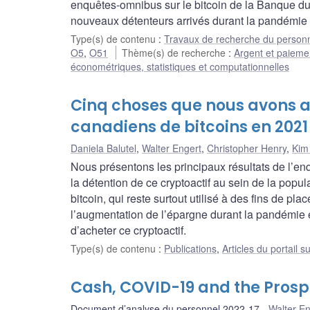
enquêtes-omnibus sur le bitcoin de la Banque du
nouveaux détenteurs arrivés durant la pandémie 
Type(s) de contenu
:
Travaux de recherche du person
O5
,
O51
Thème(s) de recherche
:
Argent et paieme
économétriques, statistiques et computationnelles
Cinq choses que nous avons a
canadiens de bitcoins en 2021
Daniela Balutel
,
Walter Engert
,
Christopher Henry
,
Kim
Nous présentons les principaux résultats de l’en
la détention de ce cryptoactif au sein de la pop
bitcoin, qui reste surtout utilisé à des fins de p
l’augmentation de l’épargne durant la pandémie e
d’acheter ce cryptoactif.
Type(s) de contenu
:
Publications
,
Articles du portail s
Cash, COVID-19 and the Prospe
Document d’analyse du personnel 2022-17
Walter En