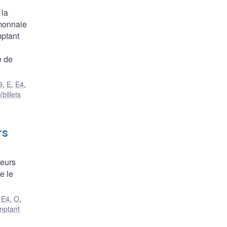
 la
monnaie
mptant
e de
9
,
E
,
E4
,
billets
rs
teurs
e le
,
E4
,
O
,
mptant