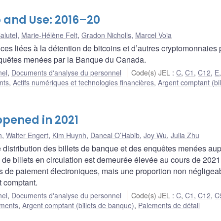
 and Use: 2016–20
alutel
,
Marie-Hélène Felt
,
Gradon Nicholls
,
Marcel Voia
nces liées à la détention de bitcoins et d’autres cryptomonnaies 
enquêtes menées par la Banque du Canada.
nel
,
Documents d'analyse du personnel
Code(s) JEL
:
C
,
C1
,
C12
,
E
nts
,
Actifs numériques et technologies financières
,
Argent comptant (bil
pened in 2021
n
,
Walter Engert
,
Kim Huynh
,
Daneal O’Habib
,
Joy Wu
,
Julia Zhu
distribution des billets de banque et des enquêtes menées au
de billets en circulation est demeurée élevée au cours de 2021
s de paiement électroniques, mais une proportion non négligea
t comptant.
nel
,
Documents d'analyse du personnel
Code(s) JEL
:
C
,
C1
,
C12
,
C
ements
,
Argent comptant (billets de banque)
,
Paiements de détail