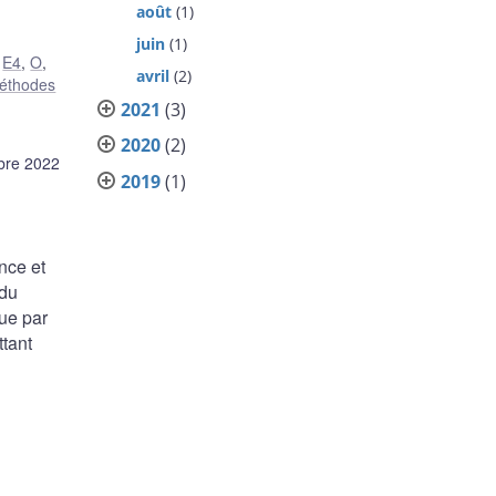
août
(1)
juin
(1)
,
E4
,
O
,
avril
(2)
éthodes
2021
(3)
2020
(2)
bre 2022
2019
(1)
nce et
 du
que par
ttant