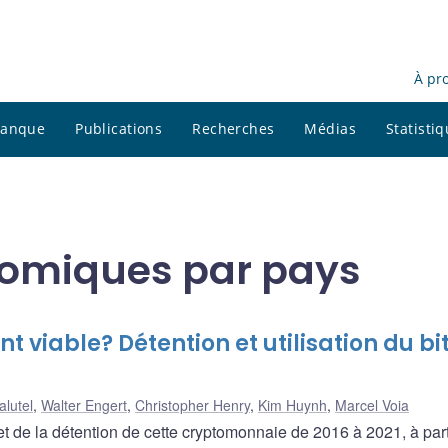
À pr
 banque
Publications
Recherches
Médias
Statisti
nomiques par pays
viable? Détention et utilisation du bi
alutel
,
Walter Engert
,
Christopher Henry
,
Kim Huynh
,
Marcel Voia
et de la détention de cette cryptomonnaie de 2016 à 2021, à part