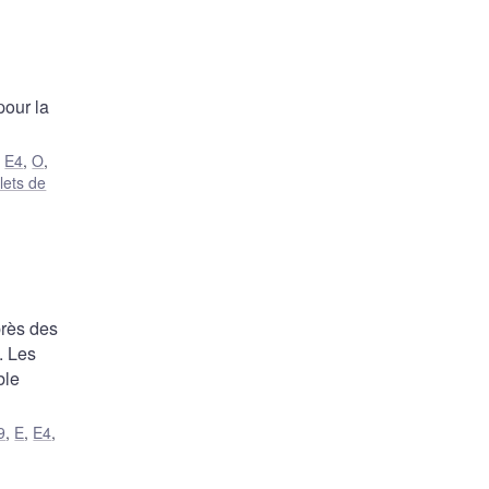
pour la
,
E4
,
O
,
lets de
près des
. Les
ble
9
,
E
,
E4
,