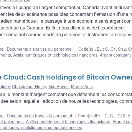
ives à l’usage de l’argent comptant au Canada avant et durant
t les deux scénarios possibles concernant l’émission d’une 
nadien numérique : le passage à une économie sans argent co
numérique au Canada. Enfin, nous discutons de l’expérience
rgent comptant comme mode de paiement et instrument de réserv
nel
,
Documents d'analyse du personnel
Code(s) JEL
:
C
,
C1
,
C12
,
C
ements
,
Actifs numériques et technologies financières
,
Argent comptant (
he Cloud: Cash Holdings of Bitcoin Owne
alutel
,
Christopher Henry
,
Kim Huynh
,
Marcel Voia
s sur le montant d’argent comptant que détiennent les consomma
’idée selon laquelle l’adoption de nouvelles technologies, comm
nel
,
Documents de travail du personnel
Code(s) JEL
:
C
,
C1
,
C12
,
E
et paiements
,
Actifs numériques et technologies financières
,
Argent co
étriques, statistiques et computationnelles