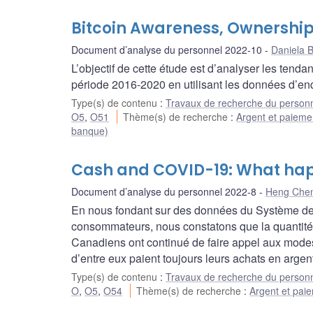
Bitcoin Awareness, Ownership
Document d’analyse du personnel 2022-10
Daniela B
L’objectif de cette étude est d’analyser les tenda
période 2016-2020 en utilisant les données d’
Type(s) de contenu
:
Travaux de recherche du person
O5
,
O51
Thème(s) de recherche
:
Argent et paieme
banque)
Cash and COVID-19: What hap
Document d’analyse du personnel 2022-8
Heng Che
En nous fondant sur des données du Système de 
consommateurs, nous constatons que la quantité 
Canadiens ont continué de faire appel aux mode
d’entre eux paient toujours leurs achats en argen
Type(s) de contenu
:
Travaux de recherche du person
O
,
O5
,
O54
Thème(s) de recherche
:
Argent et pai