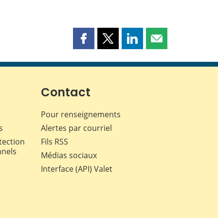
Partager
Partager
Partager
Partager
cette
cette
cette
cette
page
page
page
page
sur
sur
sur
par
Facebook
X
LinkedIn
courriel
Contact
Pour renseignements
s
Alertes par courriel
tection
Fils RSS
nnels
Médias sociaux
Interface (API) Valet