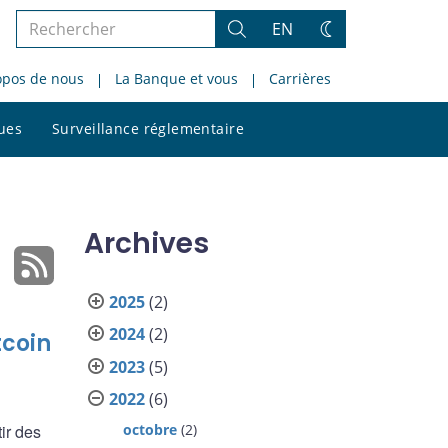
Rechercher
EN
Rechercher
Changez
dans
de
opos de nous
La Banque et vous
Carrières
le
thème
site
Rechercher
ques
Surveillance réglementaire
dans
le
site
Archives
2025
(2)
2024
(2)
tcoin
2023
(5)
2022
(6)
ir des
octobre
(2)