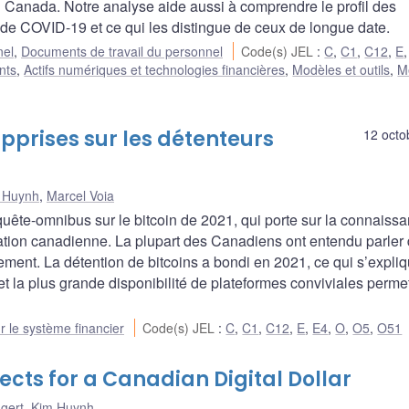
 Canada. Notre analyse aide aussi à comprendre le profil des
de COVID-19 et ce qui les distingue de ceux de longue date.
nel
,
Documents de travail du personnel
Code(s) JEL
:
C
,
C1
,
C12
,
E
nts
,
Actifs numériques et technologies financières
,
Modèles et outils
,
M
pprises sur les détenteurs
12 octo
 Huynh
,
Marcel Voia
quête-omnibus sur le bitcoin de 2021, qui porte sur la connaissa
ulation canadienne. La plupart des Canadiens ont entendu parler
lacement. La détention de bitcoins a bondi en 2021, ce qui s’expli
t la plus grande disponibilité de plateformes conviviales perme
ur le système financier
Code(s) JEL
:
C
,
C1
,
C12
,
E
,
E4
,
O
,
O5
,
O51
cts for a Canadian Digital Dollar
gert
,
Kim Huynh