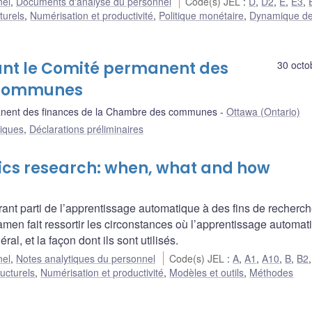
nel
,
Documents d'analyse du personnel
Code(s) JEL
:
D
,
D2
,
E
,
E3
,
turels
,
Numérisation et productivité
,
Politique monétaire
,
Dynamique d
ant le Comité permanent des
30 octo
 communes
nent des finances de la Chambre des communes
Ottawa (Ontario)
liques
,
Déclarations préliminaires
ics research: when, what and how
ant parti de l’apprentissage automatique à des fins de recherc
men fait ressortir les circonstances où l’apprentissage automat
l, et la façon dont ils sont utilisés.
nel
,
Notes analytiques du personnel
Code(s) JEL
:
A
,
A1
,
A10
,
B
,
B2
ructurels
,
Numérisation et productivité
,
Modèles et outils
,
Méthodes