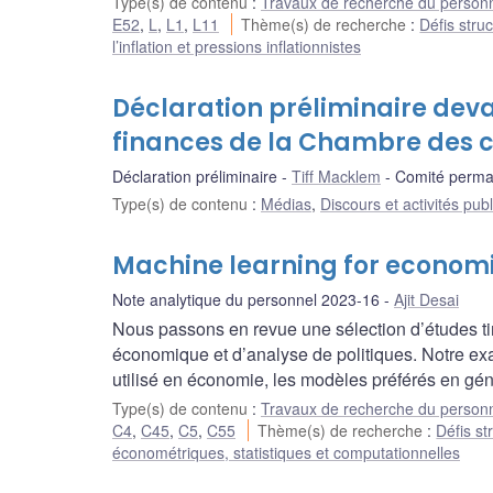
Type(s) de contenu
:
Travaux de recherche du person
E52
,
L
,
L1
,
L11
Thème(s) de recherche
:
Défis struc
l’inflation et pressions inflationnistes
Déclaration préliminaire dev
finances de la Chambre des
Déclaration préliminaire
Tiff Macklem
Comité perma
Type(s) de contenu
:
Médias
,
Discours et activités pub
Machine learning for econom
Note analytique du personnel 2023-16
Ajit Desai
Nous passons en revue une sélection d’études tir
économique et d’analyse de politiques. Notre exa
utilisé en économie, les modèles préférés en généra
Type(s) de contenu
:
Travaux de recherche du person
C4
,
C45
,
C5
,
C55
Thème(s) de recherche
:
Défis st
économétriques, statistiques et computationnelles