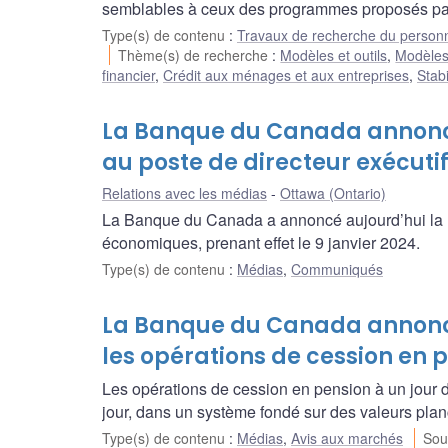
semblables à ceux des programmes proposés par 
Type(s) de contenu
:
Travaux de recherche du person
Thème(s) de recherche
:
Modèles et outils
,
Modèle
financier
,
Crédit aux ménages et aux entreprises
,
Stabi
La Banque du Canada annonce
au poste de directeur exécuti
Relations avec les médias
Ottawa (Ontario)
La Banque du Canada a annoncé aujourd’hui la no
économiques, prenant effet le 9 janvier 2024.
Type(s) de contenu
:
Médias
,
Communiqués
La Banque du Canada annon
les opérations de cession en p
Les opérations de cession en pension à un jour d
jour, dans un système fondé sur des valeurs plan
Type(s) de contenu
:
Médias
,
Avis aux marchés
Sou