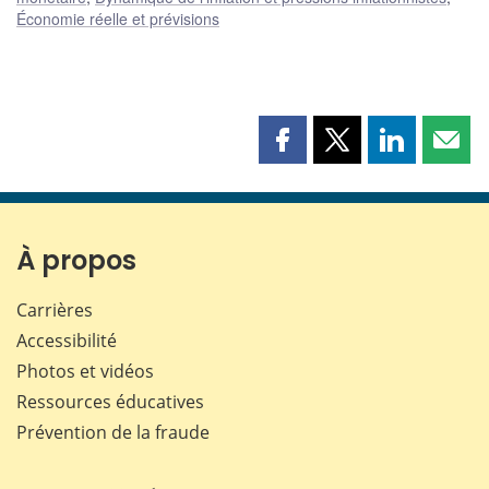
Économie réelle et prévisions
Partager
Partager
Partager
Part
cette
cette
cette
cette
page
page
page
page
sur
sur
sur
par
Facebook
X
LinkedIn
courr
À propos
Carrières
Accessibilité
Photos et vidéos
Ressources éducatives
Prévention de la fraude