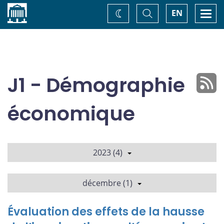
Accueil
Basculer
Togg
EN
Changez
la
navi
recherche
de
thème
J1 - Démographie
économique
2023 (4)
décembre (1)
Évaluation des effets de la hausse