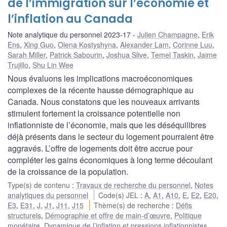
de l’immigration sur l’économie et
l’inflation au Canada
Note analytique du personnel 2023-17
Julien Champagne
,
Erik
Ens
,
Xing Guo
,
Olena Kostyshyna
,
Alexander Lam
,
Corinne Luu
,
Sarah Miller
,
Patrick Sabourin
,
Joshua Slive
,
Temel Taskin
,
Jaime
Trujillo
,
Shu Lin Wee
Nous évaluons les implications macroéconomiques
complexes de la récente hausse démographique au
Canada. Nous constatons que les nouveaux arrivants
stimulent fortement la croissance potentielle non
inflationniste de l’économie, mais que les déséquilibres
déjà présents dans le secteur du logement pourraient être
aggravés. L’offre de logements doit être accrue pour
compléter les gains économiques à long terme découlant
de la croissance de la population.
Type(s) de contenu
:
Travaux de recherche du personnel
,
Notes
analytiques du personnel
Code(s) JEL
:
A
,
A1
,
A10
,
E
,
E2
,
E20
,
E3
,
E31
,
J
,
J1
,
J11
,
J15
Thème(s) de recherche
:
Défis
structurels
,
Démographie et offre de main-d’œuvre
,
Politique
monétaire
,
Dynamique de l’inflation et pressions inflationnistes
,