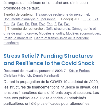
étrangers qu’intérieurs ont entraîné une diminution
prolongée de ce taux.
Type(s) de contenu
:
Travaux de recherche du personnel
,
Documents d'analyse du personnel
Code(s) JEL
:
E
,
E2
,
E21
,
E22
,
E4
,
E43
,
E5
,
E50
,
E52
,
E58
,
F
,
F4
,
F41
Thème(s) de recherche
:
Défis structurels
,
Démographie et
offre de main-d’œuvre
,
Modèles et outils
,
Modèles économiques
,
Politique monétaire
,
Cadre et transmission de la politique
monétaire
Stress Relief? Funding Structures
and Resilience to the Covid Shock
Document de travail du personnel 2023-7
Kristin Forbes
,
Christian Friedrich
,
Dennis Reinhardt
Durant la propagation de la COVID-19 au début de 2020,
les structures de financement ont influencé le niveau des
tensions financières dans différents pays et secteurs. Les
mesures publiques qui visaient des vulnérabilités
particulières ont été plus efficaces pour atténuer les