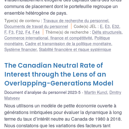
communs de placement dont le portefeuille regroupe un
ensemble hétérogène de pays.
Type(s) de contenu
:
Travaux de recherche du personnel
,
Documents de travail du personnel
Code(s) JEL
:
E
,
E3
,
E32
,
F
,
F3
,
F32
,
F4
,
F44
Thème(s) de recherche
:
Défis structurels
,
Commerce international, finance et compétitivité
,
Politique
monétaire
,
Cadre et transmission de la politique monétaire
,
Système financier
,
Stabilité financière et risque systémique
The Canadian Neutral Rate of
Interest through the Lens of an
Overlapping-Generations Model
Document d’analyse du personnel 2023-5
Martin Kuncl
,
Dmitry
Matveev
Nous utilisons un modèle de petite économie ouverte à
générations imbriquées pour évaluer la dynamique à long
terme du taux d’intérêt neutre au Canada de 1980 à 2018.
Nous constatons que les variations des facteurs tant