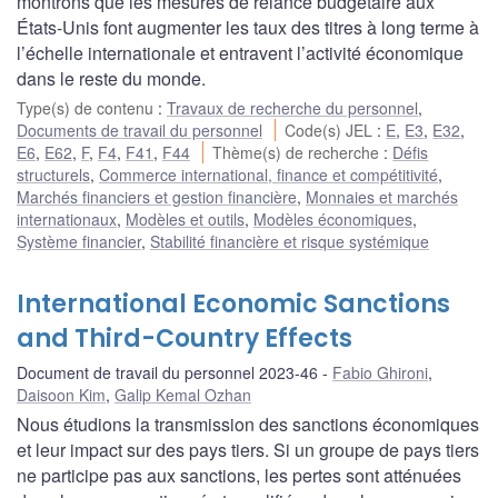
montrons que les mesures de relance budgétaire aux
États-Unis font augmenter les taux des titres à long terme à
l’échelle internationale et entravent l’activité économique
dans le reste du monde.
Type(s) de contenu
:
Travaux de recherche du personnel
,
Documents de travail du personnel
Code(s) JEL
:
E
,
E3
,
E32
,
E6
,
E62
,
F
,
F4
,
F41
,
F44
Thème(s) de recherche
:
Défis
structurels
,
Commerce international, finance et compétitivité
,
Marchés financiers et gestion financière
,
Monnaies et marchés
internationaux
,
Modèles et outils
,
Modèles économiques
,
Système financier
,
Stabilité financière et risque systémique
International Economic Sanctions
and Third-Country Effects
Document de travail du personnel 2023-46
Fabio Ghironi
,
Daisoon Kim
,
Galip Kemal Ozhan
Nous étudions la transmission des sanctions économiques
et leur impact sur des pays tiers. Si un groupe de pays tiers
ne participe pas aux sanctions, les pertes sont atténuées