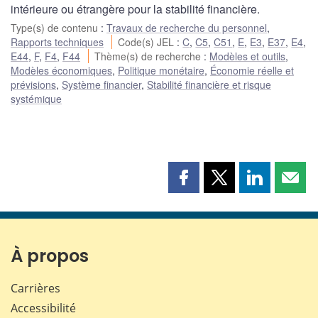
intérieure ou étrangère pour la stabilité financière.
Type(s) de contenu
:
Travaux de recherche du personnel
,
Rapports techniques
Code(s) JEL
:
C
,
C5
,
C51
,
E
,
E3
,
E37
,
E4
,
E44
,
F
,
F4
,
F44
Thème(s) de recherche
:
Modèles et outils
,
Modèles économiques
,
Politique monétaire
,
Économie réelle et
prévisions
,
Système financier
,
Stabilité financière et risque
systémique
Partager
Partager
Partager
Part
cette
cette
cette
cette
page
page
page
page
sur
sur
sur
par
Facebook
X
LinkedIn
courr
À propos
Carrières
Accessibilité