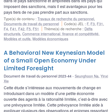
dans le pays sanctionné et amplifiées dans les pays qui
imposent des sanctions, mais il est avantageux pour les
pays tiers de ne pas prendre part aux sanctions.
Type(s) de contenu
:
Travaux de recherche du personnel
,
Documents de travail du personnel
Code(s) JEL
:
F
,
F3
,
F31
,
F4
,
F41
,
F42
,
F5
,
F51
Thème(s) de recherche
:
Défis
structurels
,
Commerce international, finance et compétitivité
,
Modèles et outils
,
Modèles économiques
A Behavioral New Keynesian Model
of a Small Open Economy Under
Limited Foresight
Document de travail du personnel 2023-44
Seunghoon Na
,
Yinxi
Xie
Cette étude s’intéresse aux mouvements de change en
introduisant dans un modèle d’une petite économie
ouverte des agents à la rationalité limitée, c’est-à-dire avec
une prévoyance limitée. Cette prévoyance limitée aide à
expliquer plusieurs des observations et enigmes ressortant