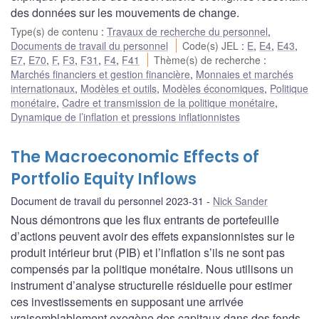
des données sur les mouvements de change.
Type(s) de contenu
:
Travaux de recherche du personnel
,
Documents de travail du personnel
Code(s) JEL
:
E
,
E4
,
E43
,
E7
,
E70
,
F
,
F3
,
F31
,
F4
,
F41
Thème(s) de recherche
:
Marchés financiers et gestion financière
,
Monnaies et marchés
internationaux
,
Modèles et outils
,
Modèles économiques
,
Politique
monétaire
,
Cadre et transmission de la politique monétaire
,
Dynamique de l’inflation et pressions inflationnistes
The Macroeconomic Effects of
Portfolio Equity Inflows
Document de travail du personnel 2023-31
Nick Sander
Nous démontrons que les flux entrants de portefeuille
d’actions peuvent avoir des effets expansionnistes sur le
produit intérieur brut (PIB) et l’inflation s’ils ne sont pas
compensés par la politique monétaire. Nous utilisons un
instrument d’analyse structurelle résiduelle pour estimer
ces investissements en supposant une arrivée
vraisemblablement exogène des capitaux dans des fonds