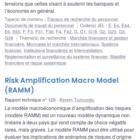
tensions que celles visant à soutenir les banques et
l’économie en général.
Type(s) de contenu
:
Travaux de recherche du personnel
,
Documents de travail du personnel
Code(s) JEL
:
E
,
E4
,
E44
,
E6
,
E65
,
F
,
F3
,
F31
,
F36
,
F4
,
F42
,
G
,
G1
,
G18
,
G2
,
G23
,
G3
,
G38
Thème(s) de recherche
:
Marchés financiers et gestion
financière
,
Monnaies et marchés internationaux
,
Système
financier
,
Institutions financières et intermédiation
,
Réglementation et surveillance du système financier
,
Stabilité
financière et risque systémique
Risk Amplification Macro Model
(RAMM)
Rapport technique n° 123
Kerem Tuzcuoglu
Le modèle macroéconomique d’amplification des risques
(modèle RAMM) est un nouveau modèle dynamique non
linéaire à deux pays qui rend compte de chocs négatifs
rares, mais graves. Le modèle RAMM peut être utilisé pour
évaluer les implications de scénarios de risques d’origine