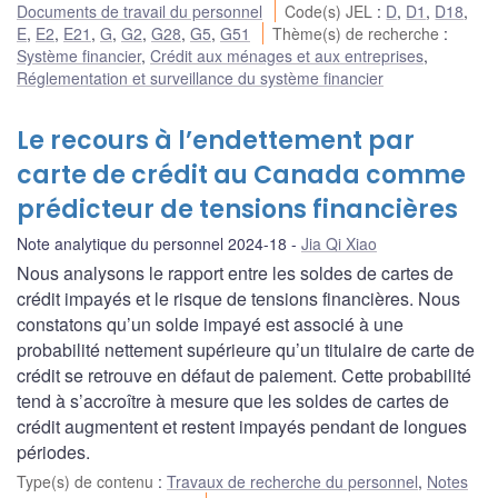
Documents de travail du personnel
Code(s) JEL
:
D
,
D1
,
D18
,
E
,
E2
,
E21
,
G
,
G2
,
G28
,
G5
,
G51
Thème(s) de recherche
:
Système financier
,
Crédit aux ménages et aux entreprises
,
Réglementation et surveillance du système financier
Le recours à l’endettement par
carte de crédit au Canada comme
prédicteur de tensions financières
Note analytique du personnel 2024-18
Jia Qi Xiao
Nous analysons le rapport entre les soldes de cartes de
crédit impayés et le risque de tensions financières. Nous
constatons qu’un solde impayé est associé à une
probabilité nettement supérieure qu’un titulaire de carte de
crédit se retrouve en défaut de paiement. Cette probabilité
tend à s’accroître à mesure que les soldes de cartes de
crédit augmentent et restent impayés pendant de longues
périodes.
Type(s) de contenu
:
Travaux de recherche du personnel
,
Notes