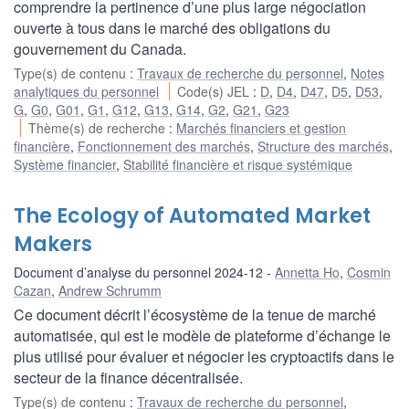
comprendre la pertinence d’une plus large négociation
ouverte à tous dans le marché des obligations du
gouvernement du Canada.
Type(s) de contenu
:
Travaux de recherche du personnel
,
Notes
analytiques du personnel
Code(s) JEL
:
D
,
D4
,
D47
,
D5
,
D53
,
G
,
G0
,
G01
,
G1
,
G12
,
G13
,
G14
,
G2
,
G21
,
G23
Thème(s) de recherche
:
Marchés financiers et gestion
financière
,
Fonctionnement des marchés
,
Structure des marchés
,
Système financier
,
Stabilité financière et risque systémique
The Ecology of Automated Market
Makers
Document d’analyse du personnel 2024-12
Annetta Ho
,
Cosmin
Cazan
,
Andrew Schrumm
Ce document décrit l’écosystème de la tenue de marché
automatisée, qui est le modèle de plateforme d’échange le
plus utilisé pour évaluer et négocier les cryptoactifs dans le
secteur de la finance décentralisée.
Type(s) de contenu
:
Travaux de recherche du personnel
,