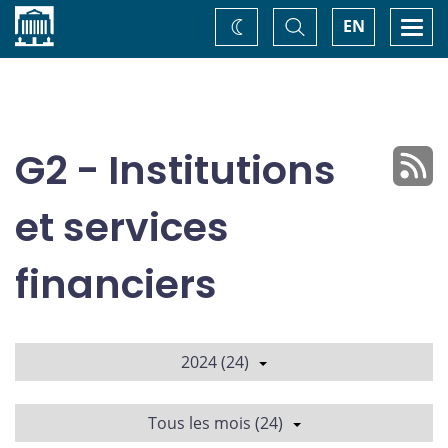
Accueil
Basculer
Togg
EN
Changez
la
navi
recherche
de
thème
G2 - Institutions
et services
financiers
2024 (24)
Tous les mois (24)