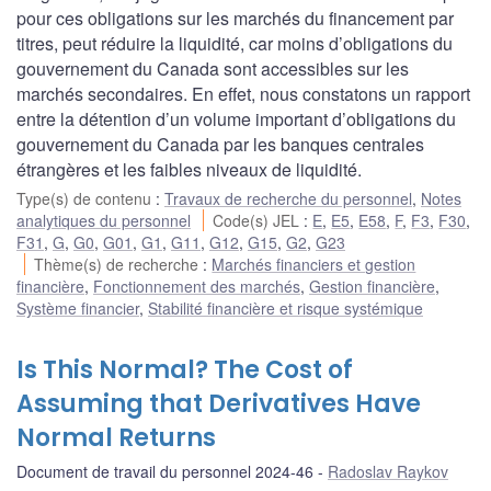
pour ces obligations sur les marchés du financement par
titres, peut réduire la liquidité, car moins d’obligations du
gouvernement du Canada sont accessibles sur les
marchés secondaires. En effet, nous constatons un rapport
entre la détention d’un volume important d’obligations du
gouvernement du Canada par les banques centrales
étrangères et les faibles niveaux de liquidité.
Type(s) de contenu
:
Travaux de recherche du personnel
,
Notes
analytiques du personnel
Code(s) JEL
:
E
,
E5
,
E58
,
F
,
F3
,
F30
,
F31
,
G
,
G0
,
G01
,
G1
,
G11
,
G12
,
G15
,
G2
,
G23
Thème(s) de recherche
:
Marchés financiers et gestion
financière
,
Fonctionnement des marchés
,
Gestion financière
,
Système financier
,
Stabilité financière et risque systémique
Is This Normal? The Cost of
Assuming that Derivatives Have
Normal Returns
Document de travail du personnel 2024-46
Radoslav Raykov