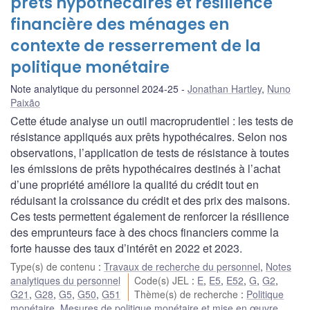
prêts hypothécaires et résilience
financière des ménages en
contexte de resserrement de la
politique monétaire
Note analytique du personnel 2024-25
Jonathan Hartley
,
Nuno
Paixão
Cette étude analyse un outil macroprudentiel : les tests de
résistance appliqués aux prêts hypothécaires. Selon nos
observations, l’application de tests de résistance à toutes
les émissions de prêts hypothécaires destinés à l’achat
d’une propriété améliore la qualité du crédit tout en
réduisant la croissance du crédit et des prix des maisons.
Ces tests permettent également de renforcer la résilience
des emprunteurs face à des chocs financiers comme la
forte hausse des taux d’intérêt en 2022 et 2023.
Type(s) de contenu
:
Travaux de recherche du personnel
,
Notes
analytiques du personnel
Code(s) JEL
:
E
,
E5
,
E52
,
G
,
G2
,
G21
,
G28
,
G5
,
G50
,
G51
Thème(s) de recherche
:
Politique
monétaire
,
Mesures de politique monétaire et mise en œuvre
,