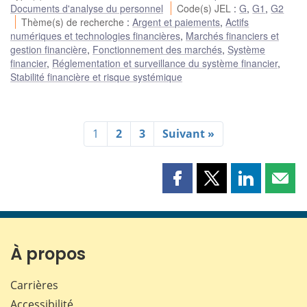
Documents d'analyse du personnel
Code(s) JEL
:
G
,
G1
,
G2
Thème(s) de recherche
:
Argent et paiements
,
Actifs
numériques et technologies financières
,
Marchés financiers et
gestion financière
,
Fonctionnement des marchés
,
Système
financier
,
Réglementation et surveillance du système financier
,
Stabilité financière et risque systémique
1
2
3
Suivant »
Partager
Partager
Partager
Part
cette
cette
cette
cette
page
page
page
page
sur
sur
sur
par
Facebook
X
LinkedIn
courr
À propos
Carrières
Accessibilité