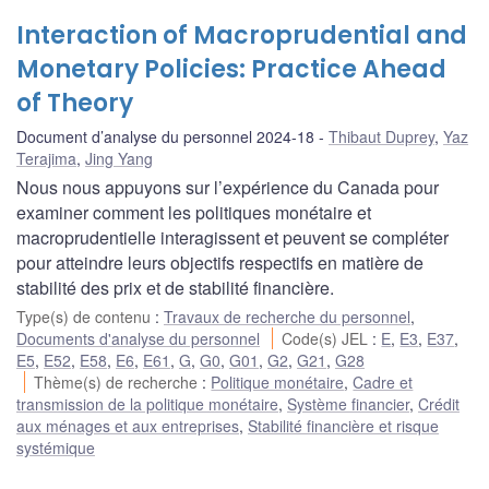
Interaction of Macroprudential and
Monetary Policies: Practice Ahead
of Theory
Document d’analyse du personnel 2024-18
Thibaut Duprey
,
Yaz
Terajima
,
Jing Yang
Nous nous appuyons sur l’expérience du Canada pour
examiner comment les politiques monétaire et
macroprudentielle interagissent et peuvent se compléter
pour atteindre leurs objectifs respectifs en matière de
stabilité des prix et de stabilité financière.
Type(s) de contenu
:
Travaux de recherche du personnel
,
Documents d'analyse du personnel
Code(s) JEL
:
E
,
E3
,
E37
,
E5
,
E52
,
E58
,
E6
,
E61
,
G
,
G0
,
G01
,
G2
,
G21
,
G28
Thème(s) de recherche
:
Politique monétaire
,
Cadre et
transmission de la politique monétaire
,
Système financier
,
Crédit
aux ménages et aux entreprises
,
Stabilité financière et risque
systémique