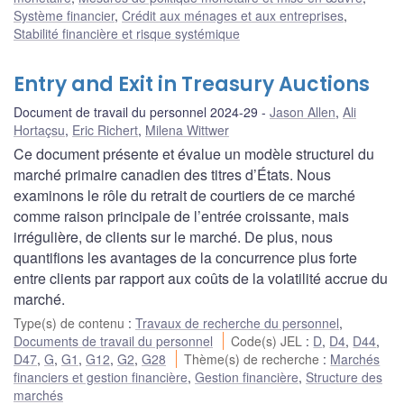
Système financier
,
Crédit aux ménages et aux entreprises
,
Stabilité financière et risque systémique
Entry and Exit in Treasury Auctions
Document de travail du personnel 2024-29
Jason Allen
,
Ali
Hortaçsu
,
Eric Richert
,
Milena Wittwer
Ce document présente et évalue un modèle structurel du
marché primaire canadien des titres d’États. Nous
examinons le rôle du retrait de courtiers de ce marché
comme raison principale de l’entrée croissante, mais
irrégulière, de clients sur le marché. De plus, nous
quantifions les avantages de la concurrence plus forte
entre clients par rapport aux coûts de la volatilité accrue du
marché.
Type(s) de contenu
:
Travaux de recherche du personnel
,
Documents de travail du personnel
Code(s) JEL
:
D
,
D4
,
D44
,
D47
,
G
,
G1
,
G12
,
G2
,
G28
Thème(s) de recherche
:
Marchés
financiers et gestion financière
,
Gestion financière
,
Structure des
marchés