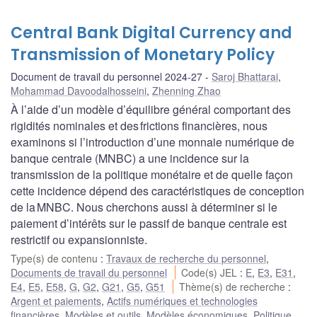
Central Bank Digital Currency and
Transmission of Monetary Policy
Document de travail du personnel 2024-27
Saroj Bhattarai
,
Mohammad Davoodalhosseini
,
Zhenning Zhao
À l’aide d’un modèle d’équilibre général comportant des
rigidités nominales et des frictions financières, nous
examinons si l’introduction d’une monnaie numérique de
banque centrale (MNBC) a une incidence sur la
transmission de la politique monétaire et de quelle façon
cette incidence dépend des caractéristiques de conception
de la MNBC. Nous cherchons aussi à déterminer si le
paiement d’intérêts sur le passif de banque centrale est
restrictif ou expansionniste.
Type(s) de contenu
:
Travaux de recherche du personnel
,
Documents de travail du personnel
Code(s) JEL
:
E
,
E3
,
E31
,
E4
,
E5
,
E58
,
G
,
G2
,
G21
,
G5
,
G51
Thème(s) de recherche
:
Argent et paiements
,
Actifs numériques et technologies
financières
,
Modèles et outils
,
Modèles économiques
,
Politique