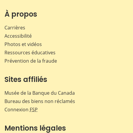
sur
sur
sur
par
Facebook
X
LinkedIn
courr
À propos
Carrières
Accessibilité
Photos et vidéos
Ressources éducatives
Prévention de la fraude
Sites affiliés
Musée de la Banque du Canada
Bureau des biens non réclamés
Connexion
FSP
Mentions légales