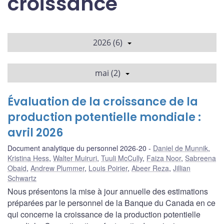
croissance
2026 (6)
mai (2)
Évaluation de la croissance de la
production potentielle mondiale :
avril 2026
Document analytique du personnel 2026-20
Daniel de Munnik
,
Kristina Hess
,
Walter Muiruri
,
Tuuli McCully
,
Faiza Noor
,
Sabreena
Obaid
,
Andrew Plummer
,
Louis Poirier
,
Abeer Reza
,
Jillian
Schwartz
Nous présentons la mise à jour annuelle des estimations
préparées par le personnel de la Banque du Canada en ce
qui concerne la croissance de la production potentielle