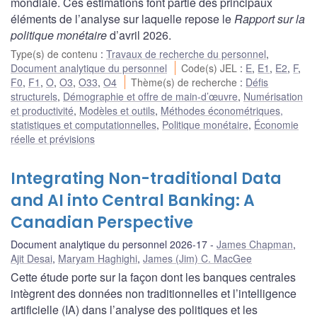
mondiale. Ces estimations font partie des principaux
éléments de l’analyse sur laquelle repose le
Rapport sur la
politique monétaire
d’avril 2026.
Type(s) de contenu
:
Travaux de recherche du personnel
,
Document analytique du personnel
Code(s) JEL
:
E
,
E1
,
E2
,
F
,
F0
,
F1
,
O
,
O3
,
O33
,
O4
Thème(s) de recherche
:
Défis
structurels
,
Démographie et offre de main-d’œuvre
,
Numérisation
et productivité
,
Modèles et outils
,
Méthodes économétriques,
statistiques et computationnelles
,
Politique monétaire
,
Économie
réelle et prévisions
Integrating Non-traditional Data
and AI into Central Banking: A
Canadian Perspective
Document analytique du personnel 2026-17
James Chapman
,
Ajit Desai
,
Maryam Haghighi
,
James (Jim) C. MacGee
Cette étude porte sur la façon dont les banques centrales
intègrent des données non traditionnelles et l’intelligence
artificielle (IA) dans l’analyse des politiques et les