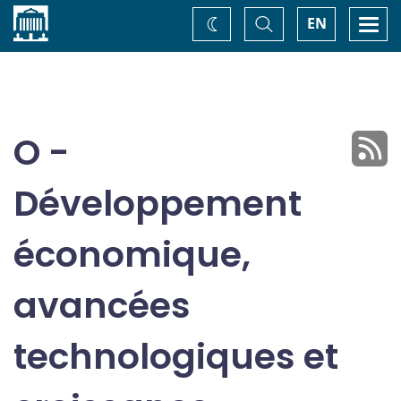
Accueil
Basculer
Togg
EN
Changez
la
navi
recherche
de
thème
O -
Développement
économique,
avancées
technologiques et