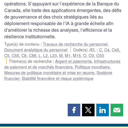
opérations. S’appuyant sur l’expérience de la Banque du
Canada, elle traite des applications émergentes, des défis
de gouvernance et des choix stratégiques liés au
déploiement responsable de l’IA à grande échelle afin
d’améliorer la richesse des analyses, l’efficience et la
résilience institutionnelle.
Type(s) de contenu
:
Travaux de recherche du personnel
,
Document analytique du personnel
Code(s) JEL
:
C
,
C4
,
C45
,
C5
,
C55
,
C8
,
C88
,
L
,
L2
,
L23
,
M
,
M1
,
M15
,
O
,
O3
,
O33
Thème(s) de recherche
:
Argent et paiements
,
Infrastructures
de paiement et de marchés financiers
,
Politique monétaire
,
Mesures de politique monétaire et mise en œuvre
,
Système
financier
,
Stabilité financière et risque systémique
Partager
Partager
Partager
Part
cette
cette
cette
cette
page
page
page
page