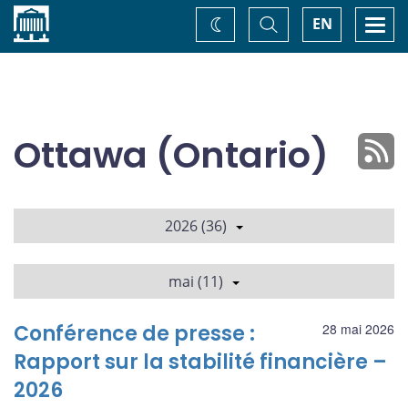
Accueil
Basculer
Togg
EN
Changez
la
navi
recherche
de
thème
Ottawa (Ontario)
2026 (36)
mai (11)
Conférence de presse :
28 mai 2026
Rapport sur la stabilité financière –
2026