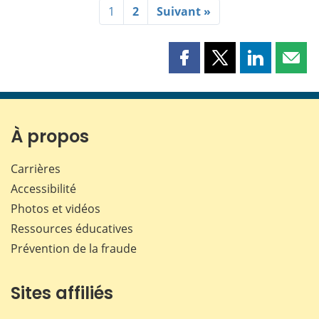
1
2
Suivant »
Partager
Partager
Partager
Part
cette
cette
cette
cette
page
page
page
page
sur
sur
sur
par
Facebook
X
LinkedIn
courr
À propos
Carrières
Accessibilité
Photos et vidéos
Ressources éducatives
Prévention de la fraude
Sites affiliés