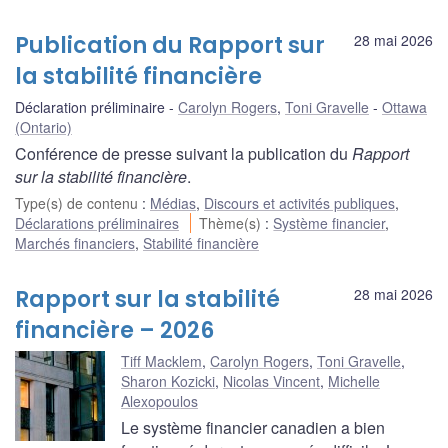
Publication du Rapport sur
28 mai 2026
la stabilité financière
Déclaration préliminaire
Carolyn Rogers
,
Toni Gravelle
Ottawa
(Ontario)
Conférence de presse suivant la publication du
Rapport
sur la stabilité financière
.
Type(s) de contenu
:
Médias
,
Discours et activités publiques
,
Déclarations préliminaires
Thème(s)
:
Système financier
,
Marchés financiers
,
Stabilité financière
Rapport sur la stabilité
28 mai 2026
financière – 2026
Tiff Macklem
,
Carolyn Rogers
,
Toni Gravelle
,
Sharon Kozicki
,
Nicolas Vincent
,
Michelle
Alexopoulos
Le système financier canadien a bien