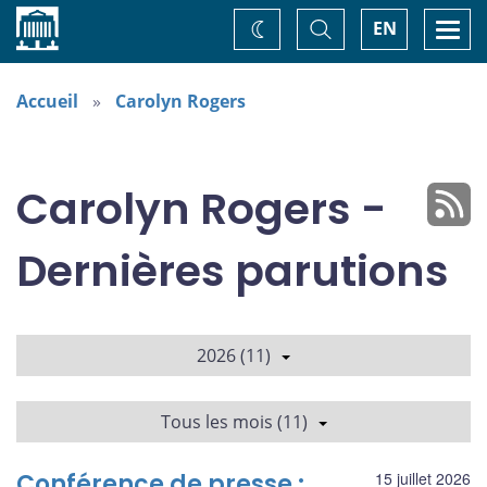
Accueil
Basculer
Togg
EN
Changez
la
navi
recherche
de
thème
Accueil
Carolyn Rogers
Carolyn Rogers -
Dernières parutions
2026 (11)
Tous les mois (11)
Conférence de presse :
15 juillet 2026