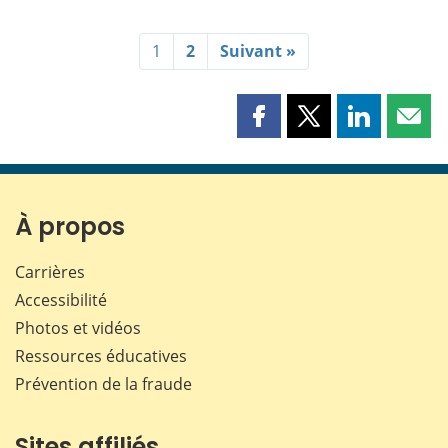
1
2
Suivant »
Partager
Partager
Partager
Part
cette
cette
cette
cette
page
page
page
page
sur
sur
sur
par
Facebook
X
LinkedIn
courr
À propos
Carrières
Accessibilité
Photos et vidéos
Ressources éducatives
Prévention de la fraude
Sites affiliés