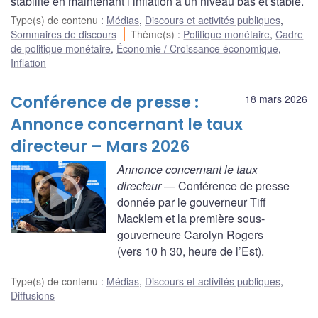
stabilité en maintenant l’inflation à un niveau bas et stable.
Type(s) de contenu
:
Médias
,
Discours et activités publiques
,
Sommaires de discours
Thème(s)
:
Politique monétaire
,
Cadre
de politique monétaire
,
Économie / Croissance économique
,
Inflation
Conférence de presse :
18 mars 2026
Annonce concernant le taux
directeur – Mars 2026
Annonce concernant le taux
directeur
— Conférence de presse
donnée par le gouverneur Tiff
Macklem et la première sous-
gouverneure Carolyn Rogers
(vers 10 h 30, heure de l’Est).
Type(s) de contenu
:
Médias
,
Discours et activités publiques
,
Diffusions