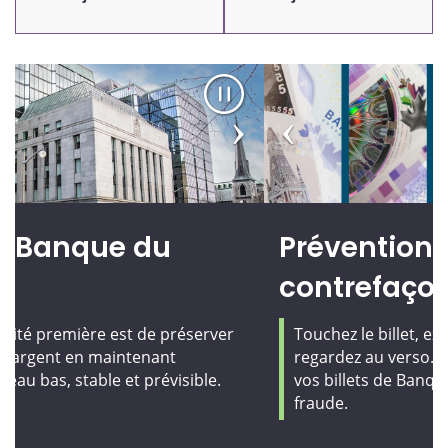
Arrêt
Diapositive
Diapo
précédente
suiva
Prévention de la
contrefaçon
Touchez le billet, examinez-le, inclinez-le et
regardez au verso. Découvrez comment vérifier
vos billets de Banque et vous protéger contre la
fraude.