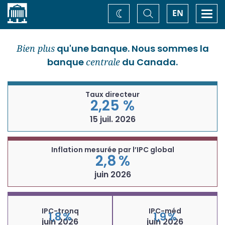
Accueil
Basculer
Togg
EN
Changez
la
navi
recherche
de
thème
Bien plus
qu'une banque. Nous sommes la
banque
centrale
du Canada.
Taux directeur
2,25 %
15 juil. 2026
Inflation mesurée par l’IPC global
2,8 %
juin 2026
IPC-tronq
IPC-méd
1,8 %
1,9 %
juin 2026
juin 2026