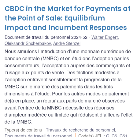
CBDC in the Market for Payments at
the Point of Sale: Equilibrium
Impact and Incumbent Responses
Document de travail du personnel 2024-52
Walter Engert
,
Oleksandr Shcherbakov
,
André Stenzel
Nous simulons l’introduction d’une monnaie numérique de
banque centrale (MNBC) et en étudions l’adoption par les
consommateurs, l’acceptation auprès des commerçants et
l’usage aux points de vente. Des frictions modestes à
l’adoption entravent sensiblement la progression de la
MNBC sur le marché des paiements dans les trois
dimensions à l’étude. Pour les autres modes de paiement
déjà en place, un retour aux parts de marché observées
avant l’entrée de la MNBC nécessite des réponses
d’ampleur modérée ou limitée qui réduisent d’ailleurs l’effet
de la MNBC.
Type(s) de contenu
:
Travaux de recherche du personnel
,
Documents de travail du personnel
Code(s) JEL
:
C
,
C5
,
C51
,