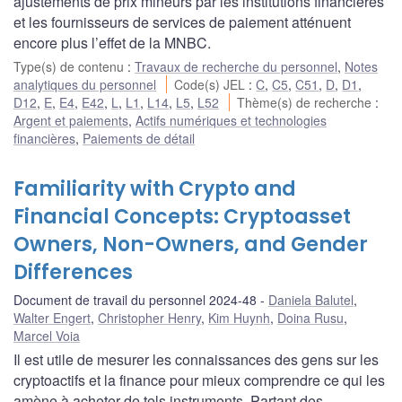
ajustements de prix mineurs par les institutions financières
et les fournisseurs de services de paiement atténuent
encore plus l’effet de la MNBC.
Type(s) de contenu
:
Travaux de recherche du personnel
,
Notes
analytiques du personnel
Code(s) JEL
:
C
,
C5
,
C51
,
D
,
D1
,
D12
,
E
,
E4
,
E42
,
L
,
L1
,
L14
,
L5
,
L52
Thème(s) de recherche
:
Argent et paiements
,
Actifs numériques et technologies
financières
,
Paiements de détail
Familiarity with Crypto and
Financial Concepts: Cryptoasset
Owners, Non-Owners, and Gender
Differences
Document de travail du personnel 2024-48
Daniela Balutel
,
Walter Engert
,
Christopher Henry
,
Kim Huynh
,
Doina Rusu
,
Marcel Voia
Il est utile de mesurer les connaissances des gens sur les
cryptoactifs et la finance pour mieux comprendre ce qui les
amène à acheter de tels instruments. Partant des