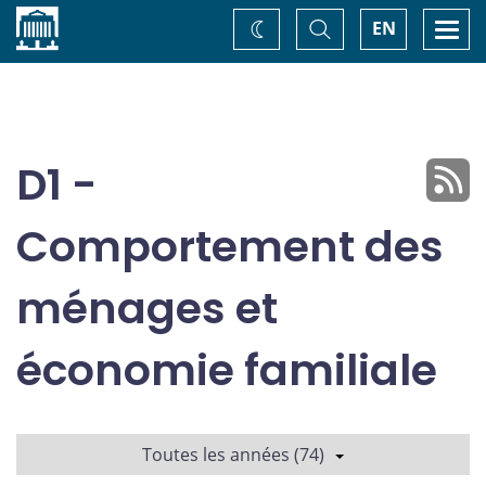
Accueil
Basculer
Togg
EN
Changez
la
navi
recherche
de
thème
D1 -
Comportement des
ménages et
économie familiale
Toutes les années (74)