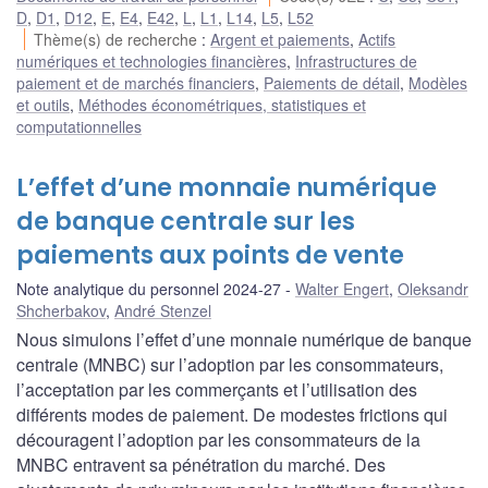
D
,
D1
,
D12
,
E
,
E4
,
E42
,
L
,
L1
,
L14
,
L5
,
L52
Thème(s) de recherche
:
Argent et paiements
,
Actifs
numériques et technologies financières
,
Infrastructures de
paiement et de marchés financiers
,
Paiements de détail
,
Modèles
et outils
,
Méthodes économétriques, statistiques et
computationnelles
L’effet d’une monnaie numérique
de banque centrale sur les
paiements aux points de vente
Note analytique du personnel 2024-27
Walter Engert
,
Oleksandr
Shcherbakov
,
André Stenzel
Nous simulons l’effet d’une monnaie numérique de banque
centrale (MNBC) sur l’adoption par les consommateurs,
l’acceptation par les commerçants et l’utilisation des
différents modes de paiement. De modestes frictions qui
découragent l’adoption par les consommateurs de la
MNBC entravent sa pénétration du marché. Des