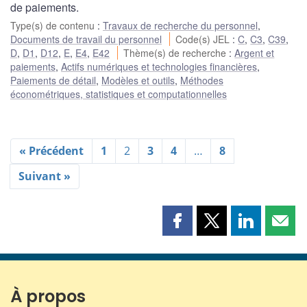
de paiements.
Type(s) de contenu
:
Travaux de recherche du personnel
,
Documents de travail du personnel
Code(s) JEL
:
C
,
C3
,
C39
,
D
,
D1
,
D12
,
E
,
E4
,
E42
Thème(s) de recherche
:
Argent et
paiements
,
Actifs numériques et technologies financières
,
Paiements de détail
,
Modèles et outils
,
Méthodes
économétriques, statistiques et computationnelles
« Précédent
1
2
3
4
…
8
Suivant »
Partager
Partager
Partager
Part
cette
cette
cette
cette
page
page
page
page
sur
sur
sur
par
Facebook
X
LinkedIn
courr
À propos