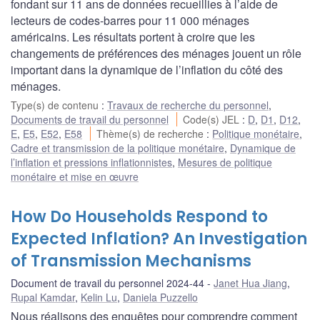
fondant sur 11 ans de données recueillies à l’aide de
lecteurs de codes-barres pour 11 000 ménages
américains. Les résultats portent à croire que les
changements de préférences des ménages jouent un rôle
important dans la dynamique de l’inflation du côté des
ménages.
Type(s) de contenu
:
Travaux de recherche du personnel
,
Documents de travail du personnel
Code(s) JEL
:
D
,
D1
,
D12
,
E
,
E5
,
E52
,
E58
Thème(s) de recherche
:
Politique monétaire
,
Cadre et transmission de la politique monétaire
,
Dynamique de
l’inflation et pressions inflationnistes
,
Mesures de politique
monétaire et mise en œuvre
How Do Households Respond to
Expected Inflation? An Investigation
of Transmission Mechanisms
Document de travail du personnel 2024-44
Janet Hua Jiang
,
Rupal Kamdar
,
Kelin Lu
,
Daniela Puzzello
Nous réalisons des enquêtes pour comprendre comment