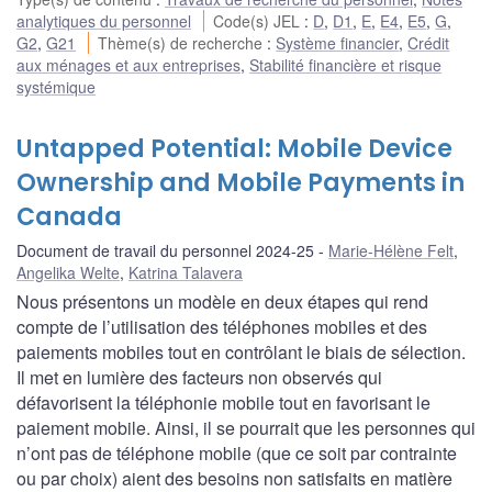
analytiques du personnel
Code(s) JEL
:
D
,
D1
,
E
,
E4
,
E5
,
G
,
G2
,
G21
Thème(s) de recherche
:
Système financier
,
Crédit
aux ménages et aux entreprises
,
Stabilité financière et risque
systémique
Untapped Potential: Mobile Device
Ownership and Mobile Payments in
Canada
Document de travail du personnel 2024-25
Marie-Hélène Felt
,
Angelika Welte
,
Katrina Talavera
Nous présentons un modèle en deux étapes qui rend
compte de l’utilisation des téléphones mobiles et des
paiements mobiles tout en contrôlant le biais de sélection.
Il met en lumière des facteurs non observés qui
défavorisent la téléphonie mobile tout en favorisant le
paiement mobile. Ainsi, il se pourrait que les personnes qui
n’ont pas de téléphone mobile (que ce soit par contrainte
ou par choix) aient des besoins non satisfaits en matière