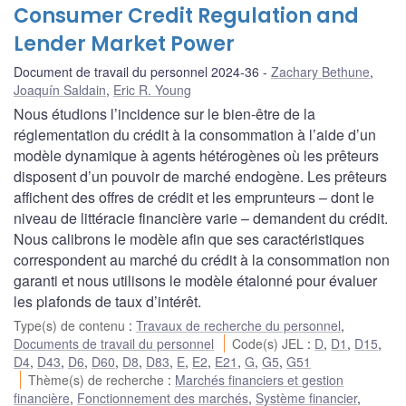
Consumer Credit Regulation and
Lender Market Power
Document de travail du personnel 2024-36
Zachary Bethune
,
Joaquín Saldain
,
Eric R. Young
Nous étudions l’incidence sur le bien-être de la
réglementation du crédit à la consommation à l’aide d’un
modèle dynamique à agents hétérogènes où les prêteurs
disposent d’un pouvoir de marché endogène. Les prêteurs
affichent des offres de crédit et les emprunteurs – dont le
niveau de littéracie financière varie – demandent du crédit.
Nous calibrons le modèle afin que ses caractéristiques
correspondent au marché du crédit à la consommation non
garanti et nous utilisons le modèle étalonné pour évaluer
les plafonds de taux d’intérêt.
Type(s) de contenu
:
Travaux de recherche du personnel
,
Documents de travail du personnel
Code(s) JEL
:
D
,
D1
,
D15
,
D4
,
D43
,
D6
,
D60
,
D8
,
D83
,
E
,
E2
,
E21
,
G
,
G5
,
G51
Thème(s) de recherche
:
Marchés financiers et gestion
financière
,
Fonctionnement des marchés
,
Système financier
,