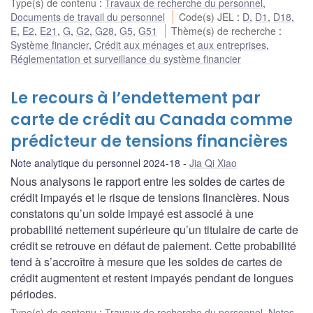
Type(s) de contenu
:
Travaux de recherche du personnel
,
Documents de travail du personnel
Code(s) JEL
:
D
,
D1
,
D18
,
E
,
E2
,
E21
,
G
,
G2
,
G28
,
G5
,
G51
Thème(s) de recherche
:
Système financier
,
Crédit aux ménages et aux entreprises
,
Réglementation et surveillance du système financier
Le recours à l’endettement par
carte de crédit au Canada comme
prédicteur de tensions financières
Note analytique du personnel 2024-18
Jia Qi Xiao
Nous analysons le rapport entre les soldes de cartes de
crédit impayés et le risque de tensions financières. Nous
constatons qu’un solde impayé est associé à une
probabilité nettement supérieure qu’un titulaire de carte de
crédit se retrouve en défaut de paiement. Cette probabilité
tend à s’accroître à mesure que les soldes de cartes de
crédit augmentent et restent impayés pendant de longues
périodes.
Type(s) de contenu
:
Travaux de recherche du personnel
,
Notes