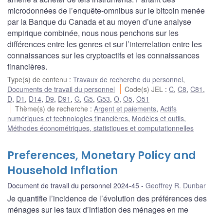
microdonnées de l’enquête-omnibus sur le bitcoin menée
par la Banque du Canada et au moyen d’une analyse
empirique combinée, nous nous penchons sur les
différences entre les genres et sur l’interrelation entre les
connaissances sur les cryptoactifs et les connaissances
financières.
Type(s) de contenu
:
Travaux de recherche du personnel
,
Documents de travail du personnel
Code(s) JEL
:
C
,
C8
,
C81
,
D
,
D1
,
D14
,
D9
,
D91
,
G
,
G5
,
G53
,
O
,
O5
,
O51
Thème(s) de recherche
:
Argent et paiements
,
Actifs
numériques et technologies financières
,
Modèles et outils
,
Méthodes économétriques, statistiques et computationnelles
Preferences, Monetary Policy and
Household Inflation
Document de travail du personnel 2024-45
Geoffrey R. Dunbar
Je quantifie l’incidence de l’évolution des préférences des
ménages sur les taux d’inflation des ménages en me