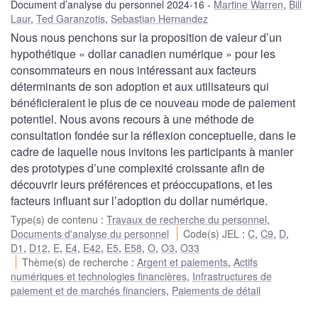
Document d’analyse du personnel 2024-16
Martine Warren
,
Bill
Laur
,
Ted Garanzotis
,
Sebastian Hernandez
Nous nous penchons sur la proposition de valeur d’un
hypothétique « dollar canadien numérique » pour les
consommateurs en nous intéressant aux facteurs
déterminants de son adoption et aux utilisateurs qui
bénéficieraient le plus de ce nouveau mode de paiement
potentiel. Nous avons recours à une méthode de
consultation fondée sur la réflexion conceptuelle, dans le
cadre de laquelle nous invitons les participants à manier
des prototypes d’une complexité croissante afin de
découvrir leurs préférences et préoccupations, et les
facteurs influant sur l’adoption du dollar numérique.
Type(s) de contenu
:
Travaux de recherche du personnel
,
Documents d'analyse du personnel
Code(s) JEL
:
C
,
C9
,
D
,
D1
,
D12
,
E
,
E4
,
E42
,
E5
,
E58
,
O
,
O3
,
O33
Thème(s) de recherche
:
Argent et paiements
,
Actifs
numériques et technologies financières
,
Infrastructures de
paiement et de marchés financiers
,
Paiements de détail