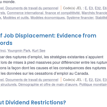
 du monde.
nel
,
Documents de travail du personnel
Code(s) JEL
:
E
,
E3
,
E32
,
E6
rels
,
Commerce international, finance et compétitivité
,
Marchés financie
x
,
Modèles et outils
,
Modèles économiques
,
Système financier
,
Stabilit
f Job Displacement: Evidence from
cords
inci
,
Youngmin Park
,
Kurt See
ar des ruptures d’emploi, les stratégies existantes s’appuient
ors de mises à pied massives pour différencier entre les ruptur
itons la façon dont les causes et les conséquences des ruptures
t les données sur les cessations d’emploi au Canada.
nel
,
Documents de travail du personnel
Code(s) JEL
:
E
,
E2
,
E24
,
E3
 structurels
,
Démographie et offre de main-d’œuvre
,
Politique monétair
t Dividend Restrictions?