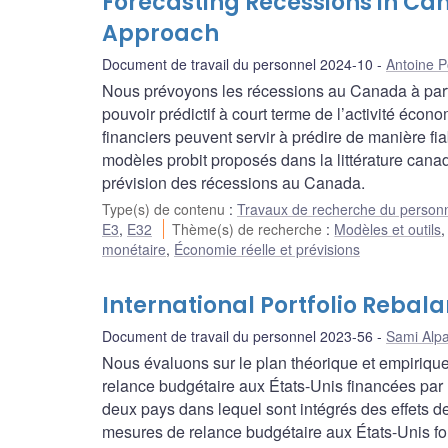
Forecasting Recessions in Ca
Approach
Document de travail du personnel 2024-10
Antoine P
Nous prévoyons les récessions au Canada à partir 
pouvoir prédictif à court terme de l’activité éco
financiers peuvent servir à prédire de manière fi
modèles probit proposés dans la littérature can
prévision des récessions au Canada.
Type(s) de contenu
:
Travaux de recherche du person
E3
,
E32
Thème(s) de recherche
:
Modèles et outils
monétaire
,
Économie réelle et prévisions
International Portfolio Rebala
Document de travail du personnel 2023-56
Sami Alp
Nous évaluons sur le plan théorique et empiriqu
relance budgétaire aux États-Unis financées par 
deux pays dans lequel sont intégrés des effets d
mesures de relance budgétaire aux États-Unis font