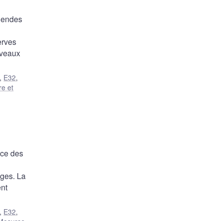
idendes
erves
iveaux
,
E32
,
re et
nce des
ages. La
ent
,
E32
,