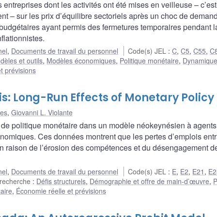
treprises dont les activités ont été mises en veilleuse – c’est
nt – sur les prix d’équilibre sectoriels après un choc de deman
 budgétaires ayant permis des fermetures temporaires pendant l
flationnistes.
nel
,
Documents de travail du personnel
Code(s) JEL
:
C
,
C5
,
C55
,
C
dèles et outils
,
Modèles économiques
,
Politique monétaire
,
Dynamique
t prévisions
s: Long-Run Effects of Monetary Policy
ves
,
Giovanni L. Violante
c de politique monétaire dans un modèle néokeynésien à agents
nomiques. Ces données montrent que les pertes d’emplois entr
en raison de l’érosion des compétences et du désengagement de
nel
,
Documents de travail du personnel
Code(s) JEL
:
E
,
E2
,
E21
,
E2
 recherche
:
Défis structurels
,
Démographie et offre de main-d’œuvre
,
P
aire
,
Économie réelle et prévisions