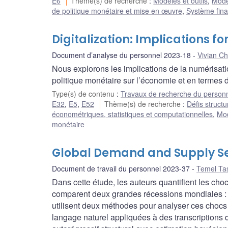
E6
Thème(s) de recherche
:
Modèles et outils
,
Modè
de politique monétaire et mise en œuvre
,
Système fina
Digitalization: Implications f
Document d’analyse du personnel 2023-18
Vivian C
Nous explorons les implications de la numérisation 
politique monétaire sur l’économie et en termes
Type(s) de contenu
:
Travaux de recherche du person
E32
,
E5
,
E52
Thème(s) de recherche
:
Défis structu
économétriques, statistiques et computationnelles
,
Mo
monétaire
Global Demand and Supply Se
Document de travail du personnel 2023-37
Temel Ta
Dans cette étude, les auteurs quantifient les choc
comparent deux grandes récessions mondiales :
utilisent deux méthodes pour analyser ces chocs
langage naturel appliquées à des transcriptions d