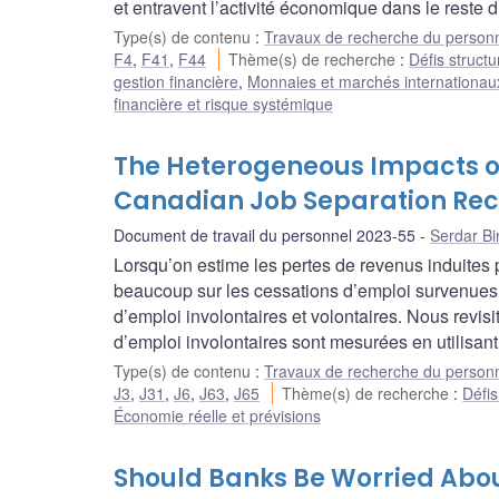
et entravent l’activité économique dans le reste
Type(s) de contenu
:
Travaux de recherche du person
F4
,
F41
,
F44
Thème(s) de recherche
:
Défis structu
gestion financière
,
Monnaies et marchés internationau
financière et risque systémique
The Heterogeneous Impacts o
Canadian Job Separation Re
Document de travail du personnel 2023-55
Serdar Bir
Lorsqu’on estime les pertes de revenus induites p
beaucoup sur les cessations d’emploi survenues l
d’emploi involontaires et volontaires. Nous revis
d’emploi involontaires sont mesurées en utilisan
Type(s) de contenu
:
Travaux de recherche du person
J3
,
J31
,
J6
,
J63
,
J65
Thème(s) de recherche
:
Défis
Économie réelle et prévisions
Should Banks Be Worried Abou