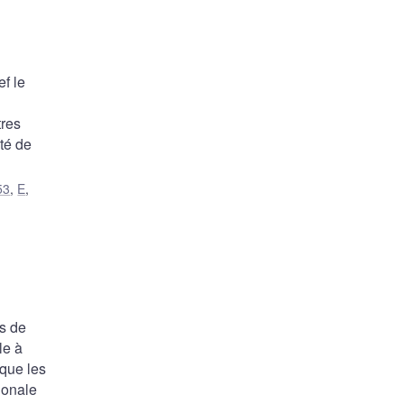
f le
tres
té de
53
,
E
,
es de
le à
 que les
ionale