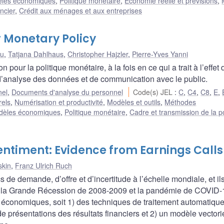
les économiques
,
Politique monétaire
,
Économie réelle et prévisions
,
ncier
,
Crédit aux ménages et aux entreprises
or Monetary Policy
hu
,
Tatjana Dahlhaus
,
Christopher Hajzler
,
Pierre-Yves Yanni
pour la politique monétaire, à la fois en ce qui a trait à l’effet 
 d’analyse des données et de communication avec le public.
nel
,
Documents d'analyse du personnel
Code(s) JEL
:
C
,
C4
,
C8
,
E
,
rels
,
Numérisation et productivité
,
Modèles et outils
,
Méthodes
dèles économiques
,
Politique monétaire
,
Cadre et transmission de la po
ntiment: Evidence from Earnings Calls
skin
,
Franz Ulrich Ruch
s de demande, d’offre et d’incertitude à l’échelle mondiale, et il
 la Grande Récession de 2008-2009 et la pandémie de COVID-1
 économiques, soit 1) des techniques de traitement automatiqu
e présentations des résultats financiers et 2) un modèle vectori