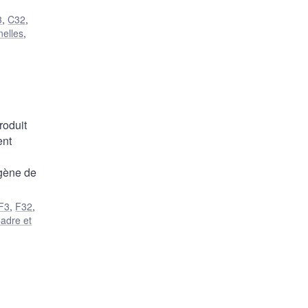
3
,
C32
,
nelles
,
roduit
ent
ogène de
F3
,
F32
,
adre et