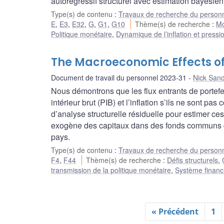
autorégressif structurel avec estimation bayésien
Type(s) de contenu
:
Travaux de recherche du person
E
,
E3
,
E32
,
G
,
G1
,
G10
Thème(s) de recherche
:
Mo
Politique monétaire
,
Dynamique de l’inflation et pressio
The Macroeconomic Effects of 
Document de travail du personnel 2023-31
Nick San
Nous démontrons que les flux entrants de portefeu
intérieur brut (PIB) et l’inflation s’ils ne sont p
d’analyse structurelle résiduelle pour estimer 
exogène des capitaux dans des fonds communs d
pays.
Type(s) de contenu
:
Travaux de recherche du person
F4
,
F44
Thème(s) de recherche
:
Défis structurels
,
transmission de la politique monétaire
,
Système financ
« Précédent
1