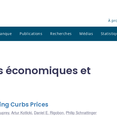
À pr
 banque
Publications
Recherches
Médias
Statisti
ns économiques et
ng Curbs Prices
Duprey
,
Artur Kotlicki
,
Daniel E. Rigobon
,
Philip Schnattinger