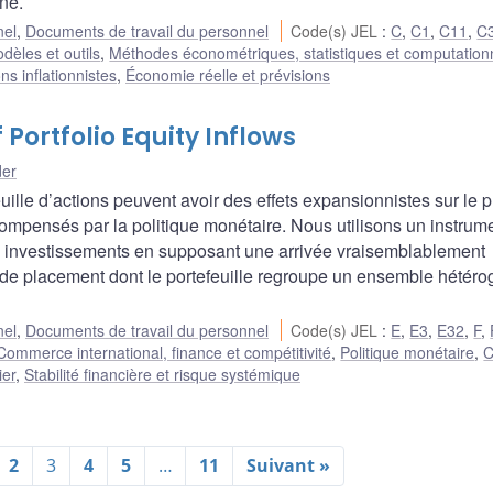
ne.
nel
,
Documents de travail du personnel
Code(s) JEL
:
C
,
C1
,
C11
,
C
dèles et outils
,
Méthodes économétriques, statistiques et computation
ns inflationnistes
,
Économie réelle et prévisions
Portfolio Equity Inflows
der
ille d’actions peuvent avoir des effets expansionnistes sur le p
as compensés par la politique monétaire. Nous utilisons un instrum
ces investissements en supposant une arrivée vraisemblablement
e placement dont le portefeuille regroupe un ensemble hétér
nel
,
Documents de travail du personnel
Code(s) JEL
:
E
,
E3
,
E32
,
F
,
Commerce international, finance et compétitivité
,
Politique monétaire
,
C
ier
,
Stabilité financière et risque systémique
2
3
4
5
…
11
Suivant »