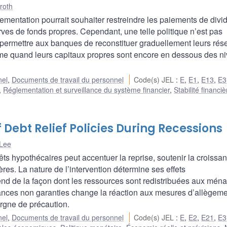
roth
lementation pourrait souhaiter restreindre les paiements de div
rves de fonds propres. Cependant, une telle politique n’est pas
it permettre aux banques de reconstituer graduellement leurs rés
me quand leurs capitaux propres sont encore en dessous des n
nel
,
Documents de travail du personnel
Code(s) JEL
:
E
,
E1
,
E13
,
E3
,
Réglementation et surveillance du système financier
,
Stabilité financiè
Debt Relief Policies During Recessions
Lee
êts hypothécaires peut accentuer la reprise, soutenir la croissa
ères. La nature de l’intervention détermine ses effets
d de la façon dont les ressources sont redistribuées aux mén
créances non garanties change la réaction aux mesures d’allègem
argne de précaution.
nel
,
Documents de travail du personnel
Code(s) JEL
:
E
,
E2
,
E21
,
E3