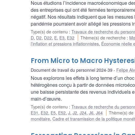
Nous étudions l’incidence macroéconomique des en
des entreprises qui ont été fermées temporaireme
négatif. Nos résultats indiquent que les mesures
pandémie pourraient avoir allégé les pressions in
Type(s) de contenu
:
Travaux de recherche du person
D
,
D2
,
D22
,
E
,
E3
,
E32
Thème(s) de recherche
:
Mo
l’inflation et pressions inflationnistes
,
Économie réelle e
From Micro to Macro Hysteresi
Document de travail du personnel 2024-39
Felipe Al
Nous explorons les effets à long terme d’un cho
hétérogènes conçu à partir de données microéco
une baisse persistante des revenus individuels 
main-d’œuvre.
Type(s) de contenu
:
Travaux de recherche du person
E31
,
E32
,
E5
,
E52
,
J
,
J2
,
J24
,
J6
,
J64
Thème(s) de
monétaire
,
Cadre et transmission de la politique monét