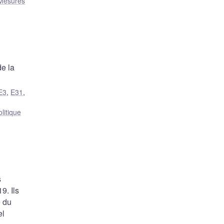
Mesures
de la
E3
,
E31
,
litique
s
9. Ils
e du
el