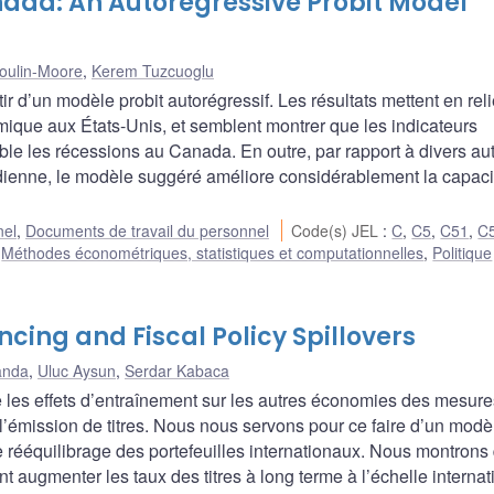
nada: An Autoregressive Probit Model
oulin-Moore
,
Kerem Tuzcuoglu
d’un modèle probit autorégressif. Les résultats mettent en relie
nomique aux États-Unis, et semblent montrer que les indicateurs
able les récessions au Canada. En outre, par rapport à divers au
adienne, le modèle suggéré améliore considérablement la capaci
nel
,
Documents de travail du personnel
Code(s) JEL
:
C
,
C5
,
C51
,
C
,
Méthodes économétriques, statistiques et computationnelles
,
Politique
ncing and Fiscal Policy Spillovers
anda
,
Uluc Aysun
,
Serdar Kabaca
e les effets d’entraînement sur les autres économies des mesur
l’émission de titres. Nous nous servons pour ce faire d’un modè
e rééquilibrage des portefeuilles internationaux. Nous montrons
 augmenter les taux des titres à long terme à l’échelle internat