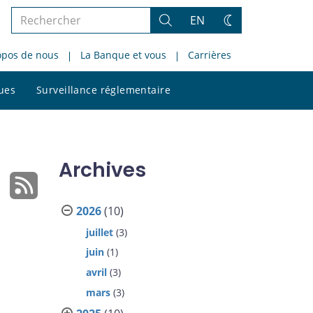
Rechercher
EN
Rechercher
Changez
dans
de
opos de nous
La Banque et vous
Carrières
le
thème
site
Rechercher
ques
Surveillance réglementaire
dans
le
site
Archives
2026
(10)
juillet
(3)
juin
(1)
avril
(3)
mars
(3)