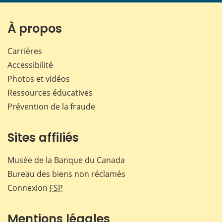
page
page
page
page
sur
sur
sur
par
Facebook
X
LinkedIn
courr
À propos
Carrières
Accessibilité
Photos et vidéos
Ressources éducatives
Prévention de la fraude
Sites affiliés
Musée de la Banque du Canada
Bureau des biens non réclamés
Connexion
FSP
Mentions légales