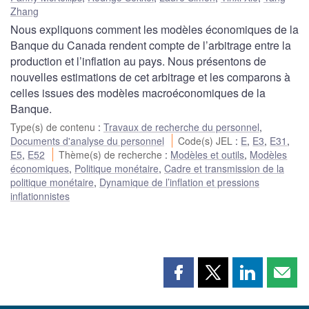
Zhang
Nous expliquons comment les modèles économiques de la
Banque du Canada rendent compte de l’arbitrage entre la
production et l’inflation au pays. Nous présentons de
nouvelles estimations de cet arbitrage et les comparons à
celles issues des modèles macroéconomiques de la
Banque.
Type(s) de contenu
:
Travaux de recherche du personnel
,
Documents d'analyse du personnel
Code(s) JEL
:
E
,
E3
,
E31
,
E5
,
E52
Thème(s) de recherche
:
Modèles et outils
,
Modèles
économiques
,
Politique monétaire
,
Cadre et transmission de la
politique monétaire
,
Dynamique de l’inflation et pressions
inflationnistes
Partager
Partager
Partager
Part
cette
cette
cette
cette