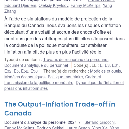
Edouard Djeutem
,
Oleksiy Kryvtsov
,
Fanny McKellips
,
Yang
Zhang
À l’aide de simulations du modèle de projection de la
Banque du Canada, nous évaluons les risques d’inflation
découlant d’une volatilité accrue des chocs d’offre et
montrons que des arbitrages plus difficiles s’imposent dans
la conduite de la politique monétaire, car stabiliser
l’inflation affaiblit de plus en plus l’activité réelle.
Type(s) de contenu
:
Travaux de recherche du personnel
,
Document analytique du personnel
Code(s) JEL
:
E
,
E3
,
E31
,
E32
,
E5
,
E52
,
E58
Thème(s) de recherche
:
Modèles et outils
,
Modèles économiques
,
Politique monétaire
,
Cadre et
transmission de la politique monétaire
,
Dynamique de l’inflation et
pressions inflationnistes
The Output-Inflation Trade-off in
Canada
Document d’analyse du personnel 2024-7
Stefano Gnocchi
,
Fanny McKellips
,
Rodrigo Sekkel
,
Laure Simon
,
Yinxi Xie
,
Yang