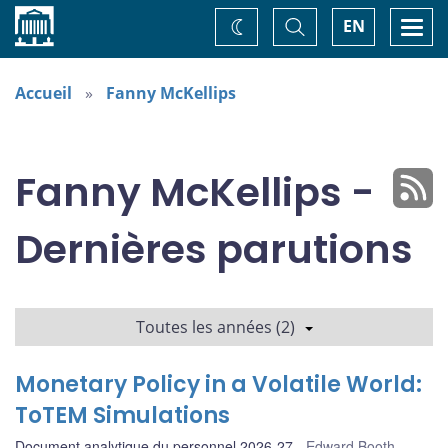
Accueil
Basculer
Togg
EN
Changez
la
navi
recherche
de
thème
Accueil
Fanny McKellips
Fanny McKellips -
Dernières parutions
Toutes les années (2)
Monetary Policy in a Volatile World:
ToTEM Simulations
Document analytique du personnel 2026-27
Edward Booth
,