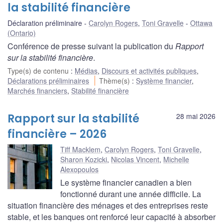
la stabilité financière
Déclaration préliminaire
Carolyn Rogers
,
Toni Gravelle
Ottawa
(Ontario)
Conférence de presse suivant la publication du
Rapport
sur la stabilité financière
.
Type(s) de contenu
:
Médias
,
Discours et activités publiques
,
Déclarations préliminaires
Thème(s)
:
Système financier
,
Marchés financiers
,
Stabilité financière
Rapport sur la stabilité
28 mai 2026
financière – 2026
Tiff Macklem
,
Carolyn Rogers
,
Toni Gravelle
,
Sharon Kozicki
,
Nicolas Vincent
,
Michelle
Alexopoulos
Le système financier canadien a bien
fonctionné durant une année difficile. La
situation financière des ménages et des entreprises reste
stable, et les banques ont renforcé leur capacité à absorber