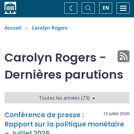
Accueil
Basculer
Togg
EN
Changez
la
navi
recherche
de
thème
Accueil
Carolyn Rogers
Carolyn Rogers -
Dernières parutions
Toutes les années (73)
Conférence de presse :
15 juillet 2026
Rapport sur la politique monétaire
– Juillet 2026