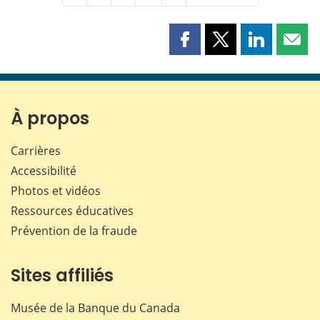
Partager
Partager
Partager
Part
cette
cette
cette
cette
page
page
page
page
sur
sur
sur
par
Facebook
X
LinkedIn
courr
À propos
Carrières
Accessibilité
Photos et vidéos
Ressources éducatives
Prévention de la fraude
Sites affiliés
Musée de la Banque du Canada