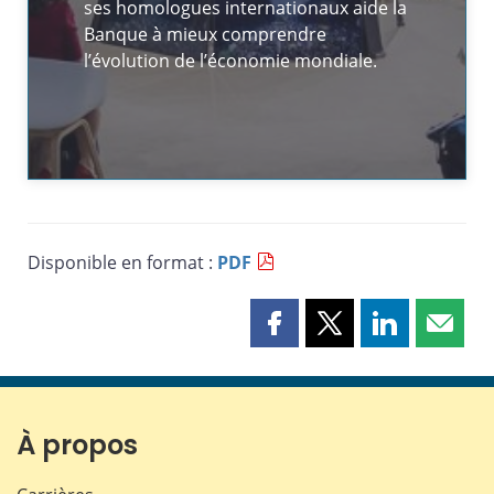
ses homologues internationaux aide la
Banque à mieux comprendre
l’évolution de l’économie mondiale.
Disponible en format :
PDF
Partager
Partager
Partager
Partag
cette
cette
cette
cette
page
page
page
page
sur
sur
sur
par
Facebook
X
LinkedIn
courri
À propos