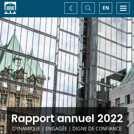
Accueil
Basculer
Togg
EN
Changez
la
navi
recherche
de
thème
Rapport annuel 2022
DYNAMIQUE | ENGAGÉE | DIGNE DE CONFIANCE