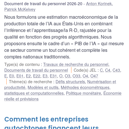
Document de travail du personnel 2026-20
Anton Korinek
,
Patrick McKelvey
Nous formulons une estimation macroéconomique de la
production totale de l’IA aux États-Unis en combinant
l’inférence et l’apprentissage/la R-D, rajustée pour la
qualité en fonction des progrès algorithmiques. Nous
proposons ensuite le cadre d’un « PIB de l’IA » qui mesure
ce secteur comme un tout cohérent et complète les
comptes nationaux traditionnels.
Type(s) de contenu
:
Travaux de recherche du personnel
,
Documents de travail du personnel
Code(s) JEL
:
C
,
C4
,
C43
,
E
,
E0
,
E01
,
E2
,
E22
,
E3
,
E31
,
O
,
O3
,
O33
,
O4
,
O47
Thème(s) de recherche
:
Défis structurels
,
Numérisation et
productivité
,
Modèles et outils
,
Méthodes économétriques,
statistiques et computationnelles
,
Politique monétaire
,
Économie
réelle et prévisions
Comment les entreprises
autochtones financent leurs