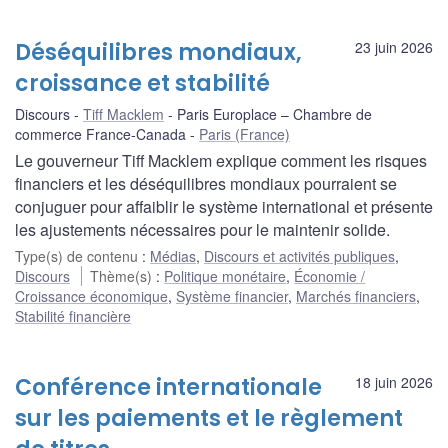
Déséquilibres mondiaux,
23 juin 2026
croissance et stabilité
Discours
Tiff Macklem
Paris Europlace – Chambre de
commerce France-Canada
Paris (France)
Le gouverneur Tiff Macklem explique comment les risques
financiers et les déséquilibres mondiaux pourraient se
conjuguer pour affaiblir le système international et présente
les ajustements nécessaires pour le maintenir solide.
Type(s) de contenu
:
Médias
,
Discours et activités publiques
,
Discours
Thème(s)
:
Politique monétaire
,
Économie /
Croissance économique
,
Système financier
,
Marchés financiers
,
Stabilité financière
Conférence internationale
18 juin 2026
sur les paiements et le règlement