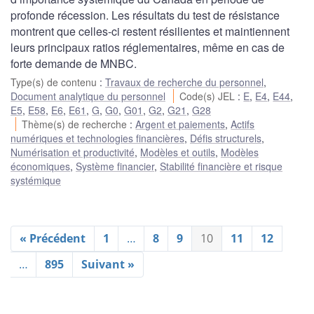
profonde récession. Les résultats du test de résistance
montrent que celles-ci restent résilientes et maintiennent
leurs principaux ratios réglementaires, même en cas de
forte demande de MNBC.
Type(s) de contenu
:
Travaux de recherche du personnel
,
Document analytique du personnel
Code(s) JEL
:
E
,
E4
,
E44
,
E5
,
E58
,
E6
,
E61
,
G
,
G0
,
G01
,
G2
,
G21
,
G28
Thème(s) de recherche
:
Argent et paiements
,
Actifs
numériques et technologies financières
,
Défis structurels
,
Numérisation et productivité
,
Modèles et outils
,
Modèles
économiques
,
Système financier
,
Stabilité financière et risque
systémique
« Précédent
1
…
8
9
10
11
12
…
895
Suivant »