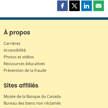
Partager
Partager
Partager
Part
cette
cette
cette
cette
page
page
page
page
sur
sur
sur
par
Facebook
X
LinkedIn
courr
À propos
Carrières
Accessibilité
Photos et vidéos
Ressources éducatives
Prévention de la fraude
Sites affiliés
Musée de la Banque du Canada
Bureau des biens non réclamés