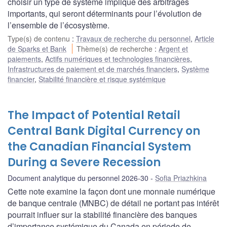
choisir un type de système implique des arbitrages
importants, qui seront déterminants pour l’évolution de
l’ensemble de l’écosystème.
Type(s) de contenu
:
Travaux de recherche du personnel
,
Article
de Sparks et Bank
Thème(s) de recherche
:
Argent et
paiements
,
Actifs numériques et technologies financières
,
Infrastructures de paiement et de marchés financiers
,
Système
financier
,
Stabilité financière et risque systémique
The Impact of Potential Retail
Central Bank Digital Currency on
the Canadian Financial System
During a Severe Recession
Document analytique du personnel 2026-30
Sofia Priazhkina
Cette note examine la façon dont une monnaie numérique
de banque centrale (MNBC) de détail ne portant pas intérêt
pourrait influer sur la stabilité financière des banques
d’importance systémique du Canada en période de