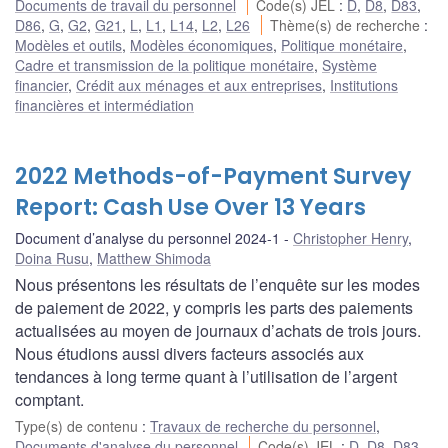
Documents de travail du personnel
Code(s) JEL
:
D
,
D8
,
D83
,
D86
,
G
,
G2
,
G21
,
L
,
L1
,
L14
,
L2
,
L26
Thème(s) de recherche
:
Modèles et outils
,
Modèles économiques
,
Politique monétaire
,
Cadre et transmission de la politique monétaire
,
Système
financier
,
Crédit aux ménages et aux entreprises
,
Institutions
financières et intermédiation
2022 Methods-of-Payment Survey
Report: Cash Use Over 13 Years
Document d’analyse du personnel 2024-1
Christopher Henry
,
Doina Rusu
,
Matthew Shimoda
Nous présentons les résultats de l’enquête sur les modes
de paiement de 2022, y compris les parts des paiements
actualisées au moyen de journaux d’achats de trois jours.
Nous étudions aussi divers facteurs associés aux
tendances à long terme quant à l’utilisation de l’argent
comptant.
Type(s) de contenu
:
Travaux de recherche du personnel
,
Documents d'analyse du personnel
Code(s) JEL
:
D
,
D8
,
D83
,