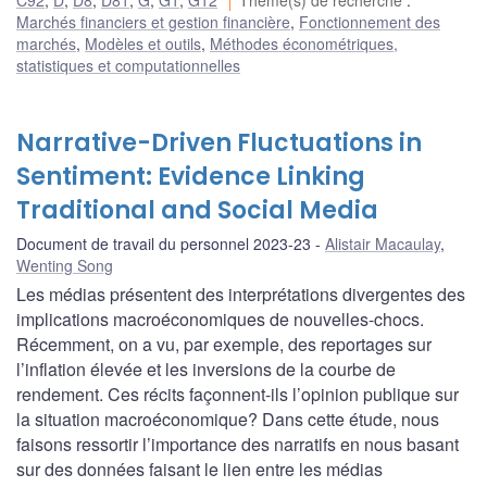
C92
,
D
,
D8
,
D81
,
G
,
G1
,
G12
Thème(s) de recherche
:
Marchés financiers et gestion financière
,
Fonctionnement des
marchés
,
Modèles et outils
,
Méthodes économétriques,
statistiques et computationnelles
Narrative-Driven Fluctuations in
Sentiment: Evidence Linking
Traditional and Social Media
Document de travail du personnel 2023-23
Alistair Macaulay
,
Wenting Song
Les médias présentent des interprétations divergentes des
implications macroéconomiques de nouvelles-chocs.
Récemment, on a vu, par exemple, des reportages sur
l’inflation élevée et les inversions de la courbe de
rendement. Ces récits façonnent-ils l’opinion publique sur
la situation macroéconomique? Dans cette étude, nous
faisons ressortir l’importance des narratifs en nous basant
sur des données faisant le lien entre les médias