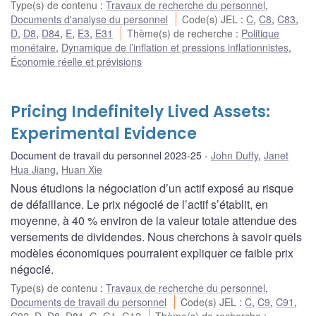
Type(s) de contenu
:
Travaux de recherche du personnel
,
Documents d'analyse du personnel
Code(s) JEL
:
C
,
C8
,
C83
,
D
,
D8
,
D84
,
E
,
E3
,
E31
Thème(s) de recherche
:
Politique
monétaire
,
Dynamique de l’inflation et pressions inflationnistes
,
Économie réelle et prévisions
Pricing Indefinitely Lived Assets:
Experimental Evidence
Document de travail du personnel 2023-25
John Duffy
,
Janet
Hua Jiang
,
Huan Xie
Nous étudions la négociation d’un actif exposé au risque
de défaillance. Le prix négocié de l’actif s’établit, en
moyenne, à 40 % environ de la valeur totale attendue des
versements de dividendes. Nous cherchons à savoir quels
modèles économiques pourraient expliquer ce faible prix
négocié.
Type(s) de contenu
:
Travaux de recherche du personnel
,
Documents de travail du personnel
Code(s) JEL
:
C
,
C9
,
C91
,