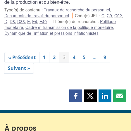
de la production et du bien-être.
Type(s) de contenu
:
Travaux de recherche du personnel
,
Documents de travail du personnel
Code(s) JEL
:
C
,
C9
,
C92
,
D
,
D8
,
D83
,
E
,
E4
,
E40
Thème(s) de recherche
:
Politique
monétaire
,
Cadre et transmission de la politique monétaire
,
Dynamique de l’inflation et pressions inflationnistes
« Précédent
1
2
3
4
5
…
9
Suivant »
Partager
Partager
Partager
Part
cette
cette
cette
cette
page
page
page
page
sur
sur
sur
par
Facebook
X
LinkedIn
courr
À propos