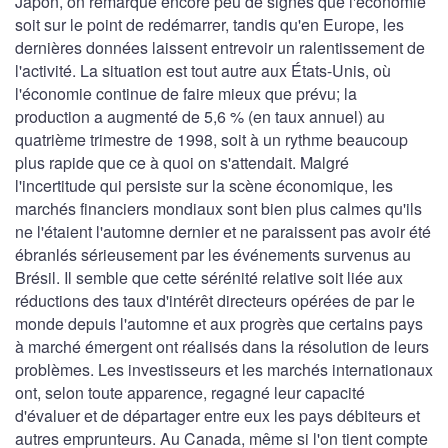
Japon, on remarque encore peu de signes que l'économie
soit sur le point de redémarrer, tandis qu'en Europe, les
dernières données laissent entrevoir un ralentissement de
l'activité. La situation est tout autre aux États-Unis, où
l'économie continue de faire mieux que prévu; la
production a augmenté de 5,6 % (en taux annuel) au
quatrième trimestre de 1998, soit à un rythme beaucoup
plus rapide que ce à quoi on s'attendait. Malgré
l'incertitude qui persiste sur la scène économique, les
marchés financiers mondiaux sont bien plus calmes qu'ils
ne l'étaient l'automne dernier et ne paraissent pas avoir été
ébranlés sérieusement par les événements survenus au
Brésil. Il semble que cette sérénité relative soit liée aux
réductions des taux d'intérêt directeurs opérées de par le
monde depuis l'automne et aux progrès que certains pays
à marché émergent ont réalisés dans la résolution de leurs
problèmes. Les investisseurs et les marchés internationaux
ont, selon toute apparence, regagné leur capacité
d'évaluer et de départager entre eux les pays débiteurs et
autres emprunteurs. Au Canada, même si l'on tient compte