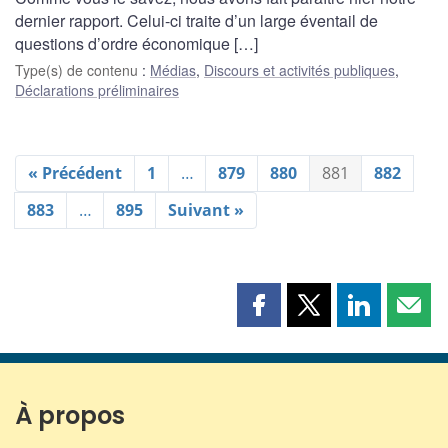
dernier rapport. Celui-ci traite d’un large éventail de
questions d’ordre économique […]
Type(s) de contenu
:
Médias
,
Discours et activités publiques
,
Déclarations préliminaires
« Précédent
1
…
879
880
881
882
883
…
895
Suivant »
Partager
Partager
Partager
Part
cette
cette
cette
cette
page
page
page
page
sur
sur
sur
par
Facebook
X
LinkedIn
courr
À propos