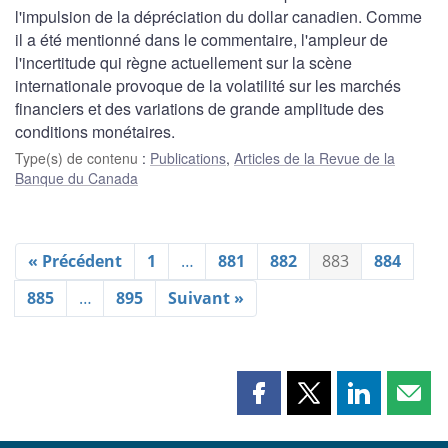
l'impulsion de la dépréciation du dollar canadien. Comme
il a été mentionné dans le commentaire, l'ampleur de
l'incertitude qui règne actuellement sur la scène
internationale provoque de la volatilité sur les marchés
financiers et des variations de grande amplitude des
conditions monétaires.
Type(s) de contenu
:
Publications
,
Articles de la Revue de la
Banque du Canada
« Précédent
1
…
881
882
883
884
885
…
895
Suivant »
Partager
Partager
Partager
Part
cette
cette
cette
cette