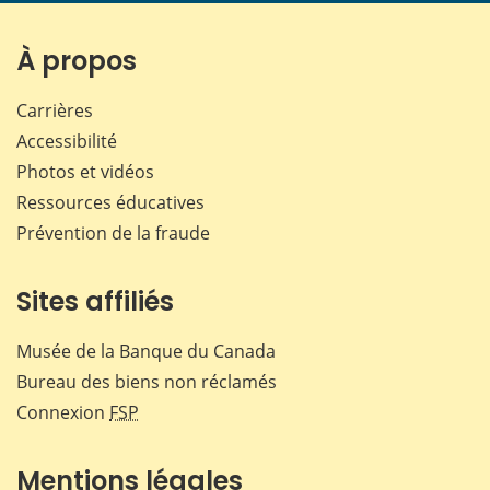
page
page
page
page
sur
sur
sur
par
Facebook
X
LinkedIn
courr
À propos
Carrières
Accessibilité
Photos et vidéos
Ressources éducatives
Prévention de la fraude
Sites affiliés
Musée de la Banque du Canada
Bureau des biens non réclamés
Connexion
FSP
Mentions légales