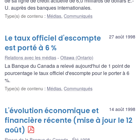
de sa ligne de crédit actuelle de 6,0 milliards de dollars É.-
U. auprès des banques internationales.
Type(s) de contenu
:
Médias
,
Communiqués
Le taux officiel d'escompte
27 août 1998
est porté à 6 %
Relations avec les médias
Ottawa (Ontario)
La Banque du Canada a relevé aujourd'hui de 1 point de
pourcentage le taux officiel d'escompte pour le porter à 6
%.
Type(s) de contenu
:
Médias
,
Communiqués
L'évolution économique et
14 août 1998
financière récente (mise à jour le 12
août)
Revue de la Banque du Canada - Été 1998