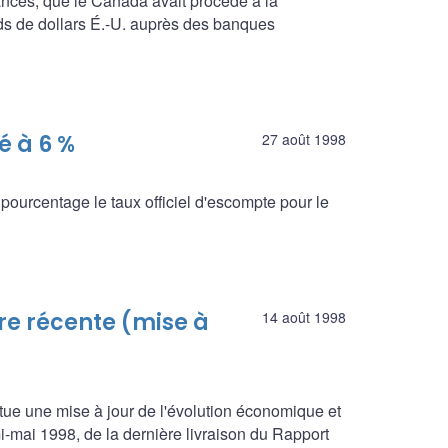
ances, que le Canada avait procédé à la
ards de dollars É.-U. auprès des banques
é à 6 %
27 août 1998
ourcentage le taux officiel d'escompte pour le
re récente (mise à
14 août 1998
titue une mise à jour de l'évolution économique et
i-mai 1998, de la dernière livraison du Rapport