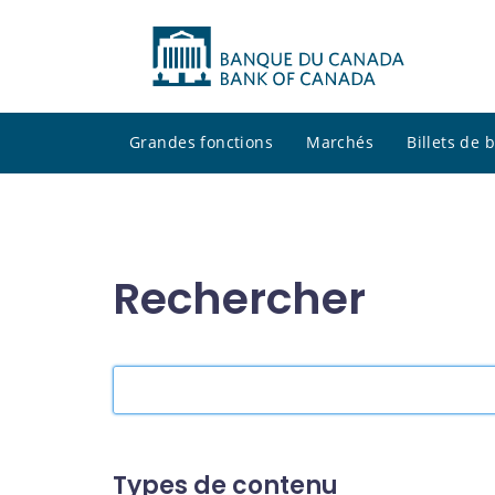
Grandes fonctions
Marchés
Billets de
Rechercher
Rechercher
dans
le
site
Types de contenu