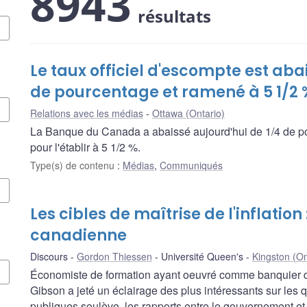
8943
résultats
Le taux officiel d'escompte est aba
de pourcentage et ramené à 5 1/2 
Relations avec les médias
Ottawa (Ontario)
La Banque du Canada a abaissé aujourd'hui de 1/4 de poi
pour l'établir à 5 1/2 %.
Type(s) de contenu
:
Médias
,
Communiqués
Les cibles de maîtrise de l'inflation
canadienne
Discours
Gordon Thiessen
Université Queen's
Kingston (On
Économiste de formation ayant oeuvré comme banquier du
Gibson a jeté un éclairage des plus intéressants sur les q
publiques soulève, les rapports entre le gouvernement et l