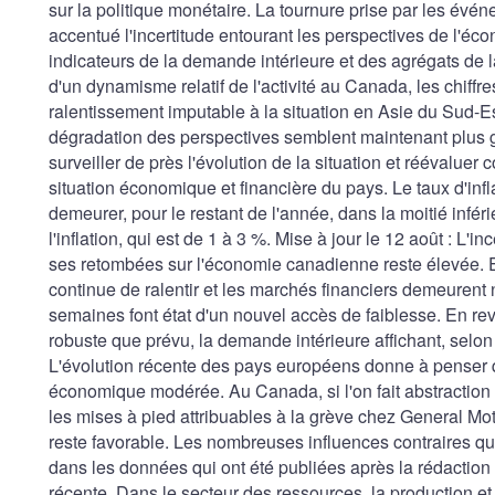
sur la politique monétaire. La tournure prise par les évé
accentué l'incertitude entourant les perspectives de l'é
indicateurs de la demande intérieure et des agrégats de 
d'un dynamisme relatif de l'activité au Canada, les chiffr
ralentissement imputable à la situation en Asie du Sud-E
dégradation des perspectives semblent maintenant plus 
surveiller de près l'évolution de la situation et réévaluer c
situation économique et financière du pays. Le taux d'infl
demeurer, pour le restant de l'année, dans la moitié inféri
l'inflation, qui est de 1 à 3 %. Mise à jour le 12 août : L'in
ses retombées sur l'économie canadienne reste élevée. E
continue de ralentir et les marchés financiers demeurent 
semaines font état d'un nouvel accès de faiblesse. En r
robuste que prévu, la demande intérieure affichant, sel
L'évolution récente des pays européens donne à penser
économique modérée. Au Canada, si l'on fait abstraction 
les mises à pied attribuables à la grève chez General M
reste favorable. Les nombreuses influences contraires qu
dans les données qui ont été publiées après la rédactio
récente. Dans le secteur des ressources, la production et 