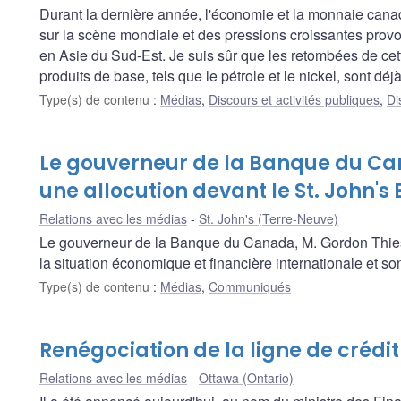
Durant la dernière année, l'économie et la monnaie canad
sur la scène mondiale et des pressions croissantes prov
en Asie du Sud-Est. Je suis sûr que les retombées de cett
produits de base, tels que le pétrole et le nickel, sont d
Type(s) de contenu
:
Médias
,
Discours et activités publiques
,
Di
Le gouverneur de la Banque du C
une allocution devant le St. John's
Relations avec les médias
St. John's (Terre-Neuve)
Le gouverneur de la Banque du Canada, M. Gordon Thiess
la situation économique et financière internationale et s
Type(s) de contenu
:
Médias
,
Communiqués
Renégociation de la ligne de crédit
Relations avec les médias
Ottawa (Ontario)