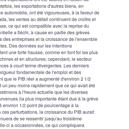
fois, les exportations d'autres biens, en
rie automobile, ont été vigoureuses, à la faveur de
, les ventes au détail continuent de croître et
e, ce qui est compatible avec la reprise du
tielle a fléchi, à cause en partie des grèves
 des entreprises et la croissance de l'ensemble
stes. Des données sur les intentions
ent une forte hausse, comme en font foi les plus
hines et en structures; cependant, le secteur
nces à court terme divergentes. Les derniers
 vigueur fondamentale de l'emploi et des
t que le PIB réel a augmenté d'environ 2 1/2
it un peu moins rapidement que ce qui avait été
timons à l'heure actuelle que les diverses
urvenues (la plus importante étant due à la grève
é environ 1/2 point de pourcentage à la
 ces perturbations, la croissance du PIB aurait
nuera de se ressentir jusqu'au troisième
lle-ci a occasionnées, ce qui compliquera