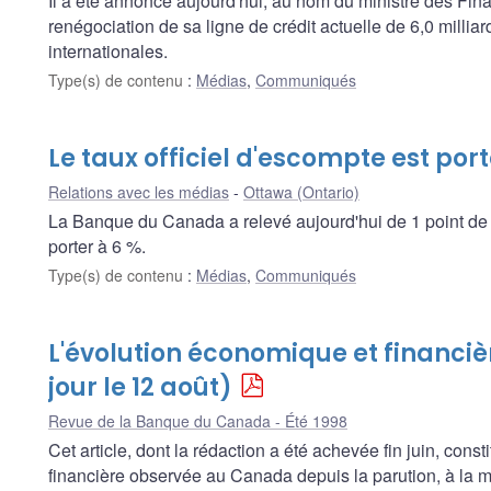
Il a été annoncé aujourd'hui, au nom du ministre des Fin
renégociation de sa ligne de crédit actuelle de 6,0 milli
internationales.
Type(s) de contenu
:
Médias
,
Communiqués
Le taux officiel d'escompte est port
Relations avec les médias
Ottawa (Ontario)
La Banque du Canada a relevé aujourd'hui de 1 point de p
porter à 6 %.
Type(s) de contenu
:
Médias
,
Communiqués
L'évolution économique et financiè
jour le 12 août)
Revue de la Banque du Canada - Été 1998
Cet article, dont la rédaction a été achevée fin juin, cons
financière observée au Canada depuis la parution, à la m