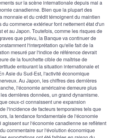
nements sur la scène internationale depuis mai a
conomie canadienne. Bien que la plupart des
la monnaie et du crédit témoignent du maintien
es du commerce extérieur font nettement état d'un
st et au Japon. Toutefois, comme les risques de
graves que prévu, la Banque va continuer de
onstamment l'interprétation qu'elle fait de la
ation mesuré par l'indice de référence devrait
eure de la fourchette cible de maîtrise de
certitude entourant la situation internationale et
n Asie du Sud-Est, l'activité économique
nerveux. Au Japon, les chiffres des dernières
evanche, l'économie américaine demeure plus
on les dernières données, un grand dynamisme.
 que ceux-ci connaissent une expansion
de l'incidence de facteurs temporaires tels que
otors, la tendance fondamentale de l'économie
i agissent sur l'économie canadienne se reflètent
n du commentaire sur l'évolution économique
les exportations ont été faibles en raison du