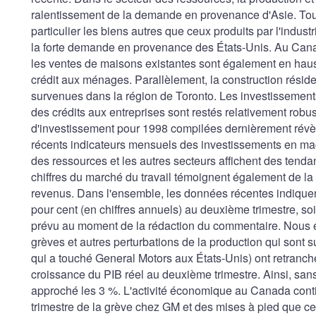
ralentissement de la demande en provenance d'Asie. Toute
particulier les biens autres que ceux produits par l'indust
la forte demande en provenance des États-Unis. Au Canada
les ventes de maisons existantes sont également en hauss
crédit aux ménages. Parallèlement, la construction résiden
survenues dans la région de Toronto. Les investissements
des crédits aux entreprises sont restés relativement robu
d'investissement pour 1998 compilées dernièrement révèl
récents indicateurs mensuels des investissements en mac
des ressources et les autres secteurs affichent des tenda
chiffres du marché du travail témoignent également de la
revenus. Dans l'ensemble, les données récentes indiquen
pour cent (en chiffres annuels) au deuxième trimestre, so
prévu au moment de la rédaction du commentaire. Nous es
grèves et autres perturbations de la production qui sont s
qui a touché General Motors aux États-Unis) ont retranch
croissance du PIB réel au deuxième trimestre. Ainsi, sans
approché les 3 %. L'activité économique au Canada conti
trimestre de la grève chez GM et des mises à pied que ce