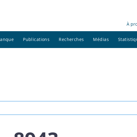
À pr
 banque
Publications
Recherches
Médias
Statisti