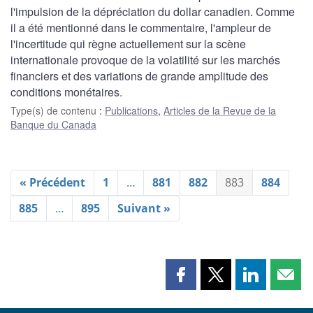
l'impulsion de la dépréciation du dollar canadien. Comme
il a été mentionné dans le commentaire, l'ampleur de
l'incertitude qui règne actuellement sur la scène
internationale provoque de la volatilité sur les marchés
financiers et des variations de grande amplitude des
conditions monétaires.
Type(s) de contenu
:
Publications
,
Articles de la Revue de la
Banque du Canada
« Précédent
1
…
881
882
883
884
885
…
895
Suivant »
Partager
Partager
Partager
Part
cette
cette
cette
cette