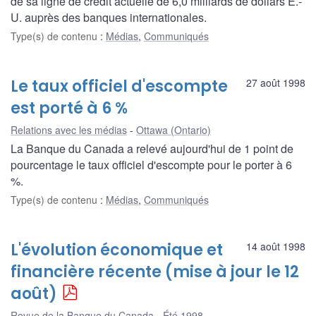
de sa ligne de crédit actuelle de 6,0 milliards de dollars É.-
U. auprès des banques internationales.
Type(s) de contenu
:
Médias
,
Communiqués
Le taux officiel d'escompte
27 août 1998
est porté à 6 %
Relations avec les médias
Ottawa (Ontario)
La Banque du Canada a relevé aujourd'hui de 1 point de
pourcentage le taux officiel d'escompte pour le porter à 6
%.
Type(s) de contenu
:
Médias
,
Communiqués
L'évolution économique et
14 août 1998
financière récente (mise à jour le 12
août)
Revue de la Banque du Canada - Été 1998