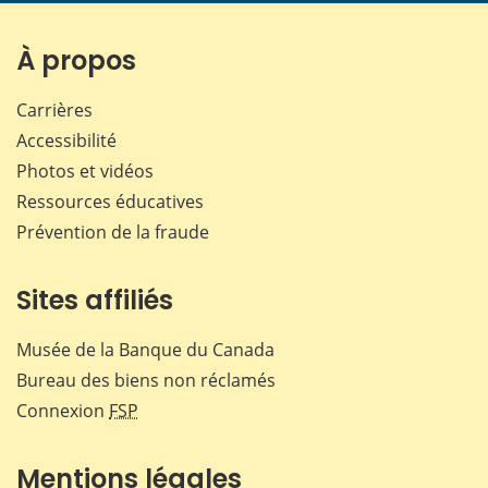
page
page
page
page
sur
sur
sur
par
Facebook
X
LinkedIn
courr
À propos
Carrières
Accessibilité
Photos et vidéos
Ressources éducatives
Prévention de la fraude
Sites affiliés
Musée de la Banque du Canada
Bureau des biens non réclamés
Connexion
FSP
Mentions légales