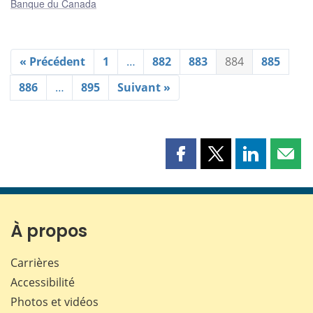
Banque du Canada
« Précédent
1
…
882
883
884
885
886
…
895
Suivant »
Partager
Partager
Partager
Part
cette
cette
cette
cette
page
page
page
page
sur
sur
sur
par
Facebook
X
LinkedIn
courr
À propos
Carrières
Accessibilité
Photos et vidéos