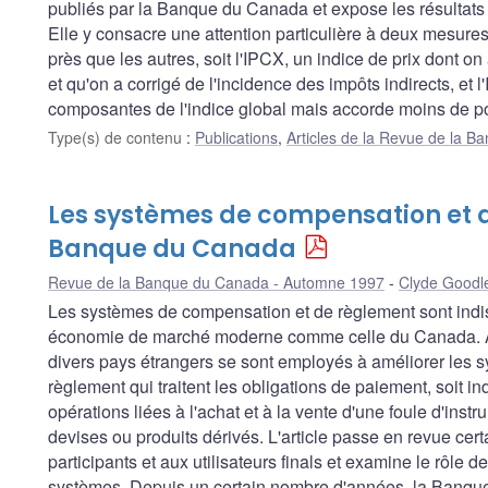
publiés par la Banque du Canada et expose les résultats d
Elle y consacre une attention particulière à deux mesures
près que les autres, soit l'IPCX, un indice de prix dont o
et qu'on a corrigé de l'incidence des impôts indirects, et
composantes de l'indice global mais accorde moins de poi
Type(s) de contenu
:
Publications
,
Articles de la Revue de la 
Les systèmes de compensation et d
Banque du Canada
Revue de la Banque du Canada - Automne 1997
Clyde Goodl
Les systèmes de compensation et de règlement sont ind
économie de marché moderne comme celle du Canada. Au
divers pays étrangers se sont employés à améliorer les 
règlement qui traitent les obligations de paiement, soit i
opérations liées à l'achat et à la vente d'une foule d'instru
devises ou produits dérivés. L'article passe en revue ce
participants et aux utilisateurs finals et examine le rôle
systèmes. Depuis un certain nombre d'années, la Banque p