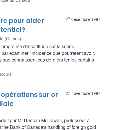
er
ire pour aider
1
décembre 1997
tentiel?
to (Ontario)
empreinte d'incertitude sur la scène
ar examiner l'incidence que pourraient avoir,
es que connaissent ces derniers temps certains
scours
 opérations sur or
27 novembre 1997
iale
oduit par M. Duncan McDowall, professeur à
 on the Bank of Canada's handling of foreign gold