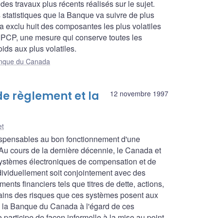
es travaux plus récents réalisés sur le sujet.
 statistiques que la Banque va suivre de plus
n a exclu huit des composantes les plus volatiles
 l'IPCP, une mesure qui conserve toutes les
ds aux plus volatiles.
Banque du Canada
e règlement et la
12 novembre 1997
et
ispensables au bon fonctionnement d'une
 cours de la dernière décennie, le Canada et
systèmes électroniques de compensation et de
ndividuellement soit conjointement avec des
ments financiers tels que titres de dette, actions,
rtains des risques que ces systèmes posent aux
 de la Banque du Canada à l'égard de ces
articipe de façon informelle à la mise au point