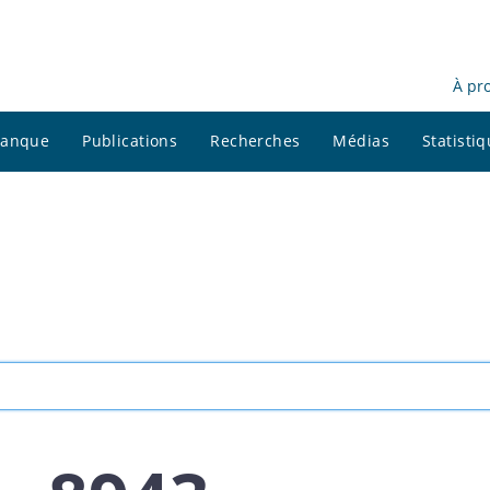
À pr
 banque
Publications
Recherches
Médias
Statisti