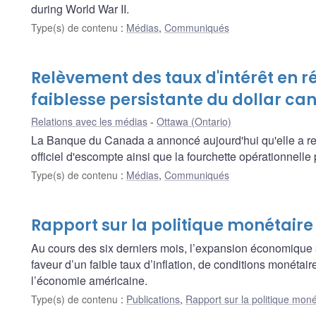
during World War II.
Type(s) de contenu
:
Médias
,
Communiqués
Relèvement des taux d'intérêt en r
faiblesse persistante du dollar ca
Relations avec les médias
Ottawa (Ontario)
La Banque du Canada a annoncé aujourd'hui qu'elle a rel
officiel d'escompte ainsi que la fourchette opérationnelle
Type(s) de contenu
:
Médias
,
Communiqués
Rapport sur la politique monétair
Au cours des six derniers mois, l’expansion économique 
faveur d’un faible taux d’inflation, de conditions monétai
l’économie américaine.
Type(s) de contenu
:
Publications
,
Rapport sur la politique moné