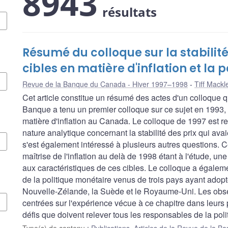
8943
résultats
Résumé du colloque sur la stabilité 
cibles en matière d'inflation et la 
Revue de la Banque du Canada - Hiver 1997–1998
Tiff Mack
Cet article constitue un résumé des actes d'un colloque
Banque a tenu un premier colloque sur ce sujet en 1993, 
matière d'inflation au Canada. Le colloque de 1997 est 
nature analytique concernant la stabilité des prix qui ava
s'est également intéressé à plusieurs autres questions. Ce
maîtrise de l'inflation au delà de 1998 étant à l'étude, un
aux caractéristiques de ces cibles. Le colloque a égalem
de la politique monétaire venus de trois pays ayant adopté 
Nouvelle-Zélande, la Suède et le Royaume-Uni. Les obser
centrées sur l'expérience vécue à ce chapitre dans leurs pa
défis que doivent relever tous les responsables de la po
Type(s) de contenu
:
Publications
,
Articles de la Revue de la 