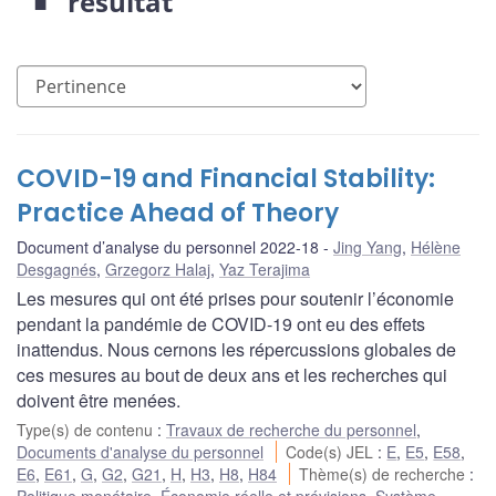
résultat
COVID-19 and Financial Stability:
Practice Ahead of Theory
Document d’analyse du personnel 2022-18
Jing Yang
,
Hélène
Desgagnés
,
Grzegorz Halaj
,
Yaz Terajima
Les mesures qui ont été prises pour soutenir l’économie
pendant la pandémie de COVID-19 ont eu des effets
inattendus. Nous cernons les répercussions globales de
ces mesures au bout de deux ans et les recherches qui
doivent être menées.
Type(s) de contenu
:
Travaux de recherche du personnel
,
Documents d'analyse du personnel
Code(s) JEL
:
E
,
E5
,
E58
,
E6
,
E61
,
G
,
G2
,
G21
,
H
,
H3
,
H8
,
H84
Thème(s) de recherche
: