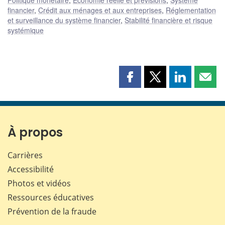
Politique monétaire
,
Économie réelle et prévisions
,
Système
financier
,
Crédit aux ménages et aux entreprises
,
Réglementation
et surveillance du système financier
,
Stabilité financière et risque
systémique
Partager
Partager
Partager
Part
cette
cette
cette
cette
page
page
page
page
sur
sur
sur
par
Facebook
X
LinkedIn
courr
À propos
Carrières
Accessibilité
Photos et vidéos
Ressources éducatives
Prévention de la fraude