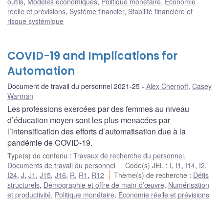
outils
,
Modèles économiques
,
Politique monétaire
,
Économie
réelle et prévisions
,
Système financier
,
Stabilité financière et
risque systémique
COVID-19 and Implications for
Automation
Document de travail du personnel 2021-25
Alex Chernoff
,
Casey
Warman
Les professions exercées par des femmes au niveau
d’éducation moyen sont les plus menacées par
l’intensification des efforts d’automatisation due à la
pandémie de COVID-19.
Type(s) de contenu
:
Travaux de recherche du personnel
,
Documents de travail du personnel
Code(s) JEL
:
I
,
I1
,
I14
,
I2
,
I24
,
J
,
J1
,
J15
,
J16
,
R
,
R1
,
R12
Thème(s) de recherche
:
Défis
structurels
,
Démographie et offre de main-d’œuvre
,
Numérisation
et productivité
,
Politique monétaire
,
Économie réelle et prévisions