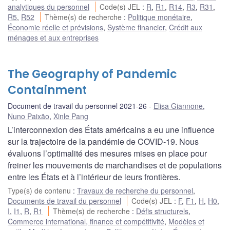
analytiques du personnel
Code(s) JEL
:
R
,
R1
,
R14
,
R3
,
R31
,
R5
,
R52
Thème(s) de recherche
:
Politique monétaire
,
Économie réelle et prévisions
,
Système financier
,
Crédit aux
ménages et aux entreprises
The Geography of Pandemic
Containment
Document de travail du personnel 2021-26
Elisa Giannone
,
Nuno Paixão
,
Xinle Pang
L’interconnexion des États américains a eu une influence
sur la trajectoire de la pandémie de COVID-19. Nous
évaluons l’optimalité des mesures mises en place pour
freiner les mouvements de marchandises et de populations
entre les États et à l’intérieur de leurs frontières.
Type(s) de contenu
:
Travaux de recherche du personnel
,
Documents de travail du personnel
Code(s) JEL
:
F
,
F1
,
H
,
H0
,
I
,
I1
,
R
,
R1
Thème(s) de recherche
:
Défis structurels
,
Commerce international, finance et compétitivité
,
Modèles et