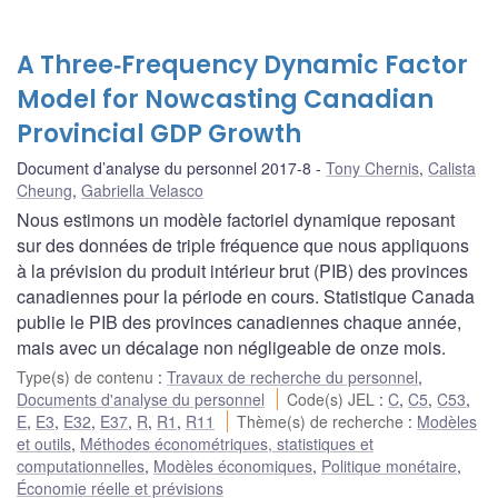
A Three‐Frequency Dynamic Factor
Model for Nowcasting Canadian
Provincial GDP Growth
Document d’analyse du personnel 2017-8
Tony Chernis
,
Calista
Cheung
,
Gabriella Velasco
Nous estimons un modèle factoriel dynamique reposant
sur des données de triple fréquence que nous appliquons
à la prévision du produit intérieur brut (PIB) des provinces
canadiennes pour la période en cours. Statistique Canada
publie le PIB des provinces canadiennes chaque année,
mais avec un décalage non négligeable de onze mois.
Type(s) de contenu
:
Travaux de recherche du personnel
,
Documents d'analyse du personnel
Code(s) JEL
:
C
,
C5
,
C53
,
E
,
E3
,
E32
,
E37
,
R
,
R1
,
R11
Thème(s) de recherche
:
Modèles
et outils
,
Méthodes économétriques, statistiques et
computationnelles
,
Modèles économiques
,
Politique monétaire
,
Économie réelle et prévisions