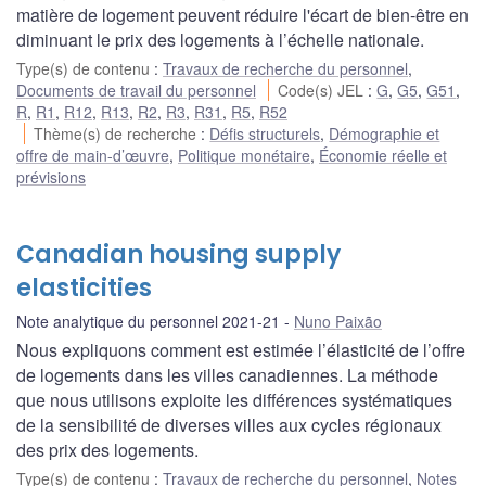
matière de logement peuvent réduire l'écart de bien-être en
diminuant le prix des logements à l’échelle nationale.
Type(s) de contenu
:
Travaux de recherche du personnel
,
Documents de travail du personnel
Code(s) JEL
:
G
,
G5
,
G51
,
R
,
R1
,
R12
,
R13
,
R2
,
R3
,
R31
,
R5
,
R52
Thème(s) de recherche
:
Défis structurels
,
Démographie et
offre de main-d’œuvre
,
Politique monétaire
,
Économie réelle et
prévisions
Canadian housing supply
elasticities
Note analytique du personnel 2021-21
Nuno Paixão
Nous expliquons comment est estimée l’élasticité de l’offre
de logements dans les villes canadiennes. La méthode
que nous utilisons exploite les différences systématiques
de la sensibilité de diverses villes aux cycles régionaux
des prix des logements.
Type(s) de contenu
:
Travaux de recherche du personnel
,
Notes