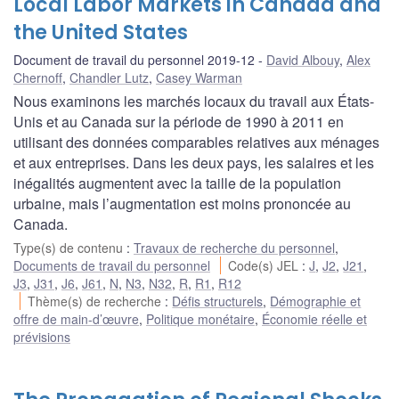
Local Labor Markets in Canada and
the United States
Document de travail du personnel 2019-12
David Albouy
,
Alex
Chernoff
,
Chandler Lutz
,
Casey Warman
Nous examinons les marchés locaux du travail aux États-
Unis et au Canada sur la période de 1990 à 2011 en
utilisant des données comparables relatives aux ménages
et aux entreprises. Dans les deux pays, les salaires et les
inégalités augmentent avec la taille de la population
urbaine, mais l’augmentation est moins prononcée au
Canada.
Type(s) de contenu
:
Travaux de recherche du personnel
,
Documents de travail du personnel
Code(s) JEL
:
J
,
J2
,
J21
,
J3
,
J31
,
J6
,
J61
,
N
,
N3
,
N32
,
R
,
R1
,
R12
Thème(s) de recherche
:
Défis structurels
,
Démographie et
offre de main-d’œuvre
,
Politique monétaire
,
Économie réelle et
prévisions