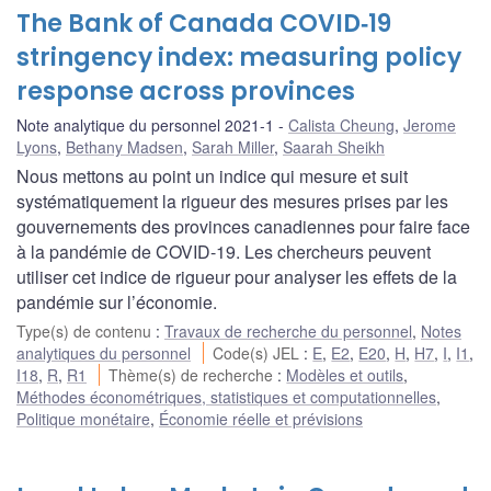
The Bank of Canada COVID‑19
stringency index: measuring policy
response across provinces
Note analytique du personnel 2021-1
Calista Cheung
,
Jerome
Lyons
,
Bethany Madsen
,
Sarah Miller
,
Saarah Sheikh
Nous mettons au point un indice qui mesure et suit
systématiquement la rigueur des mesures prises par les
gouvernements des provinces canadiennes pour faire face
à la pandémie de COVID-19. Les chercheurs peuvent
utiliser cet indice de rigueur pour analyser les effets de la
pandémie sur l’économie.
Type(s) de contenu
:
Travaux de recherche du personnel
,
Notes
analytiques du personnel
Code(s) JEL
:
E
,
E2
,
E20
,
H
,
H7
,
I
,
I1
,
I18
,
R
,
R1
Thème(s) de recherche
:
Modèles et outils
,
Méthodes économétriques, statistiques et computationnelles
,
Politique monétaire
,
Économie réelle et prévisions