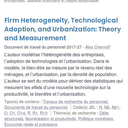
entreprises
,
Stabilité financière et risque systémique
Firm Heterogeneity, Technological
Adoption, and Urbanization: Theory
and Measurement
Document de travail du personnel 2017-27
Alex Chernoff
L’auteur modélise l’hétérogénéité des entreprises,
l’adoption de technologies et l’urbanisation. Dans le
modèle, le bien-être se mesure par le revenu réel des
ménages, et l’urbanisation, par la densité de population.
L’auteur se sert du modèle pour dériver des statistiques qui
mesurent les effets d’une nouvelle technologie sur la
productivité, le bienêtre et l’urbanisation.
Type(s) de contenu
:
Travaux de recherche du personnel
,
Documents de travail du personnel
Code(s) JEL
:
N
,
N6
,
N61
,
O
,
O1
,
O14
,
R
,
R1
,
R13
Thème(s) de recherche
:
Défis
structurels
,
Numérisation et productivité
,
Politique monétaire
,
Économie réelle et prévisions