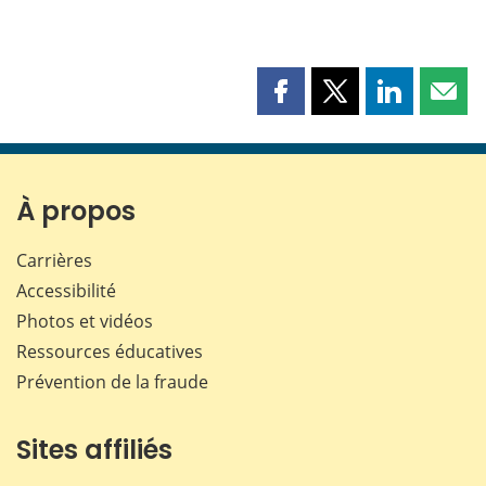
Partager
Partager
Partager
Part
cette
cette
cette
cette
page
page
page
page
sur
sur
sur
par
Facebook
X
LinkedIn
courr
À propos
Carrières
Accessibilité
Photos et vidéos
Ressources éducatives
Prévention de la fraude
Sites affiliés