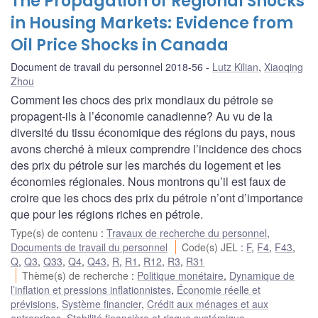
The Propagation of Regional Shocks
in Housing Markets: Evidence from
Oil Price Shocks in Canada
Document de travail du personnel 2018-56
Lutz Kilian
,
Xiaoqing
Zhou
Comment les chocs des prix mondiaux du pétrole se
propagent-ils à l’économie canadienne? Au vu de la
diversité du tissu économique des régions du pays, nous
avons cherché à mieux comprendre l’incidence des chocs
des prix du pétrole sur les marchés du logement et les
économies régionales. Nous montrons qu’il est faux de
croire que les chocs des prix du pétrole n’ont d’importance
que pour les régions riches en pétrole.
Type(s) de contenu
:
Travaux de recherche du personnel
,
Documents de travail du personnel
Code(s) JEL
:
F
,
F4
,
F43
,
Q
,
Q3
,
Q33
,
Q4
,
Q43
,
R
,
R1
,
R12
,
R3
,
R31
Thème(s) de recherche
:
Politique monétaire
,
Dynamique de
l’inflation et pressions inflationnistes
,
Économie réelle et
prévisions
,
Système financier
,
Crédit aux ménages et aux