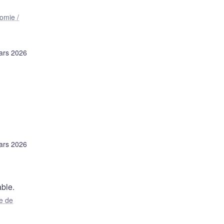
omie /
ars 2026
ars 2026
able.
e de