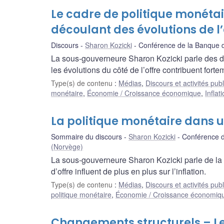
Le cadre de politique monéta
découlant des évolutions de l’
Discours
Sharon Kozicki
Conférence de la Banque d
La sous-gouverneure Sharon Kozicki parle des dé
les évolutions du côté de l’offre contribuent fortem
Type(s) de contenu
:
Médias
,
Discours et activités pub
monétaire
,
Économie / Croissance économique
,
Inflat
La politique monétaire dans 
Sommaire du discours
Sharon Kozicki
Conférence d
(Norvège)
La sous-gouverneure Sharon Kozicki parle de la 
d’offre influent de plus en plus sur l’inflation.
Type(s) de contenu
:
Médias
,
Discours et activités pub
politique monétaire
,
Économie / Croissance économiq
Changements structurels – Le