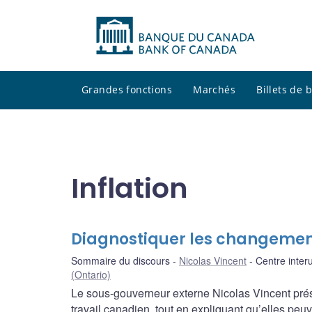
Grandes fonctions
Marchés
Billets de
Inflation
Diagnostiquer les changement
Sommaire du discours
Nicolas Vincent
Centre inter
(Ontario)
Le sous-gouverneur externe Nicolas Vincent prés
travail canadien, tout en expliquant qu’elles peuv