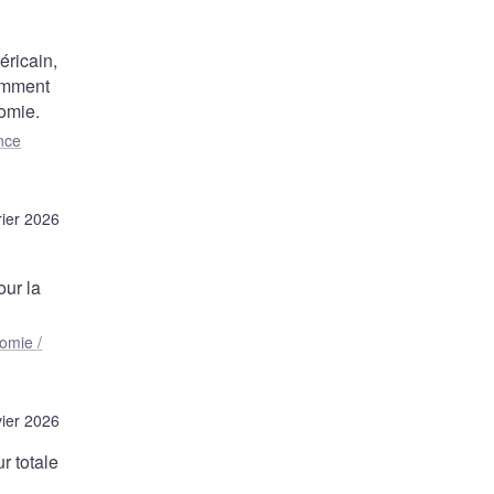
éricain,
comment
nomie.
nce
rier 2026
our la
omie /
vier 2026
r totale