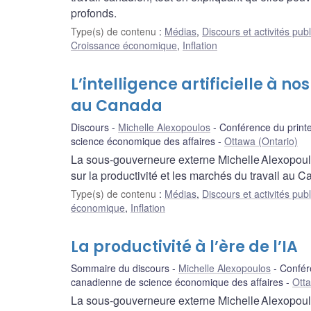
profonds.
Type(s) de contenu
:
Médias
,
Discours et activités pub
Croissance économique
,
Inflation
L’intelligence artificielle à no
au Canada
Discours
Michelle Alexopoulos
Conférence du printe
science économique des affaires
Ottawa (Ontario)
La sous‑gouverneure externe Michelle Alexopoulos 
sur la productivité et les marchés du travail au 
Type(s) de contenu
:
Médias
,
Discours et activités pub
économique
,
Inflation
La productivité à l’ère de l’IA
Sommaire du discours
Michelle Alexopoulos
Confér
canadienne de science économique des affaires
Otta
La sous-gouverneure externe Michelle Alexopoulos p