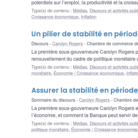
potentiels sur l’emploi, la productivité et la croi
Type(s) de contenu
:
Médias
,
Discours et activités pub
Croissance économique
,
Inflation
Un pilier de stabilité en pério
Discours
Carolyn Rogers
Chambre de commerce d
La première sous-gouverneure Carolyn Rogers pa
renouvellement du cadre de politique monétaire d
Type(s) de contenu
:
Médias
,
Discours et activités pub
monétaire
,
Économie / Croissance économique
,
Inflat
Assurer la stabilité en période
Sommaire du discours
Carolyn Rogers
Chambre de
La première sous-gouverneure Carolyn Rogers exp
l’économie, et comment la Banque peut servir de pi
Type(s) de contenu
:
Médias
,
Discours et activités pub
politique monétaire
,
Économie / Croissance économiq