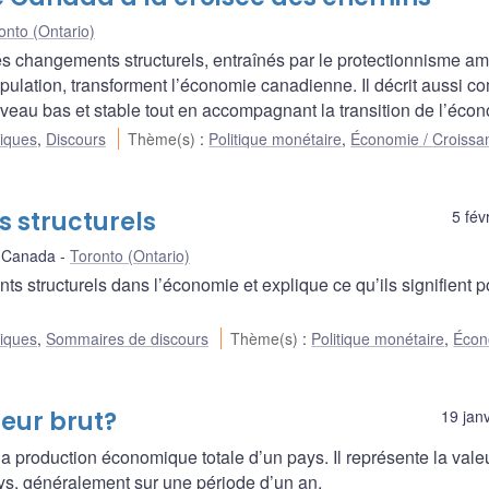
onto (Ontario)
 changements structurels, entraînés par le protectionnisme am
population, transforment l’économie canadienne. Il décrit aussi 
niveau bas et stable tout en accompagnant la transition de l’éco
liques
,
Discours
Thème(s)
:
Politique monétaire
,
Économie / Croissa
 structurels
5 fév
f Canada
Toronto (Ontario)
 structurels dans l’économie et explique ce qu’ils signifient p
liques
,
Sommaires de discours
Thème(s)
:
Politique monétaire
,
Écon
ieur brut?
19 jan
la production économique totale d’un pays. Il représente la valeu
ays, généralement sur une période d’un an.