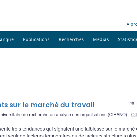
À pr
 banque
Publications
Recherches
Médias
Statisti
s sur le marché du travail
26 
universitaire de recherche en analyse des organisations (CIRANO)
Ot
ente trois tendances qui signalent une faiblesse sur le marché
ent venir de facteurs temporaires ou de facteurs structurels plus