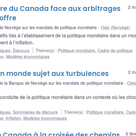
ire du Canada face aux arbitrages
2 m
offre
e Norvège sur les mandats de politique monétaire
Oslo (Norvège)
fis liés à l’établissement de la politique monétaire dans un m
ent à l’inflation.
liques
,
Discours
Thème(s)
:
Politique monétaire
,
Cadre de politique
ion
,
Modèles économiques
un monde sujet aux turbulences
2 m
e la Banque de Norvège sur les mandats de politique monétaire
Oslo
conduite de la politique monétaire dans un contexte où les cho
liques
,
Sommaires de discours
Thème(s)
:
Politique monétaire
,
Cadr
ue
,
Inflation
,
Modèles économiques
 Canada à la croisée des chemins
5 fév