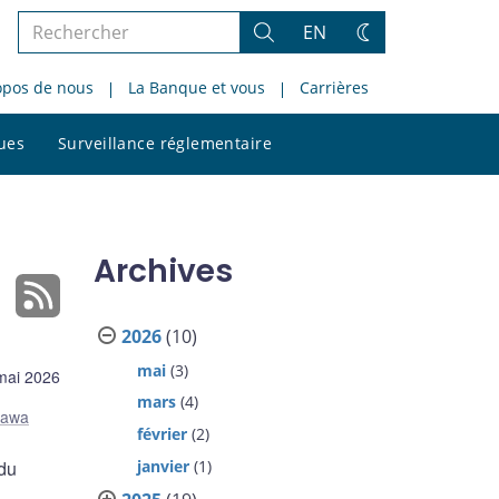
Rechercher
EN
Rechercher
Changez
dans
de
opos de nous
La Banque et vous
Carrières
le
thème
site
Rechercher
ques
Surveillance réglementaire
dans
le
site
Archives
2026
(10)
mai
(3)
mai 2026
mars
(4)
tawa
février
(2)
janvier
(1)
 du