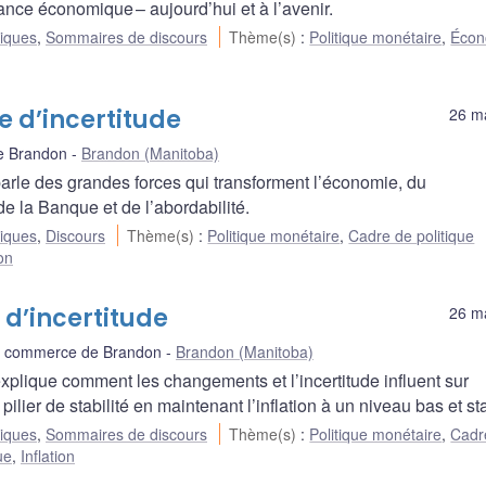
ssance économique – aujourd’hui et à l’avenir.
liques
,
Sommaires de discours
Thème(s)
:
Politique monétaire
,
Écon
de d’incertitude
26 m
e Brandon
Brandon (Manitoba)
rle des grandes forces qui transforment l’économie, du
e la Banque et de l’abordabilité.
liques
,
Discours
Thème(s)
:
Politique monétaire
,
Cadre de politique
ion
 d’incertitude
26 m
 commerce de Brandon
Brandon (Manitoba)
lique comment les changements et l’incertitude influent sur
lier de stabilité en maintenant l’inflation à un niveau bas et st
liques
,
Sommaires de discours
Thème(s)
:
Politique monétaire
,
Cadr
ue
,
Inflation