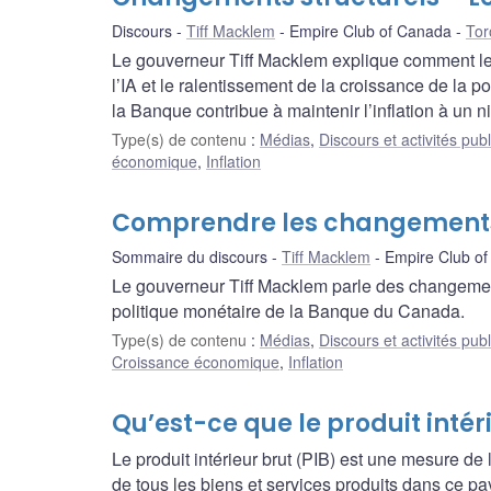
Discours
Tiff Macklem
Empire Club of Canada
Tor
Le gouverneur Tiff Macklem explique comment les
l’IA et le ralentissement de la croissance de la 
la Banque contribue à maintenir l’inflation à un 
Type(s) de contenu
:
Médias
,
Discours et activités pub
économique
,
Inflation
Comprendre les changements
Sommaire du discours
Tiff Macklem
Empire Club o
Le gouverneur Tiff Macklem parle des changements
politique monétaire de la Banque du Canada.
Type(s) de contenu
:
Médias
,
Discours et activités pub
Croissance économique
,
Inflation
Qu’est-ce que le produit intér
Le produit intérieur brut (PIB) est une mesure de 
de tous les biens et services produits dans ce p