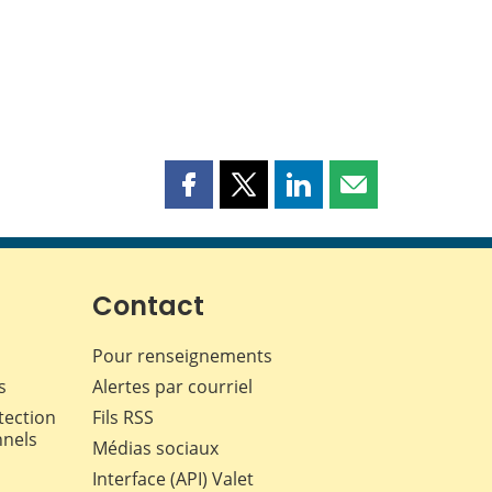
Partager
Partager
Partager
Partager
cette
cette
cette
cette
page
page
page
page
sur
sur
sur
par
Facebook
X
LinkedIn
courriel
Contact
Pour renseignements
s
Alertes par courriel
tection
Fils RSS
nnels
Médias sociaux
Interface (API) Valet