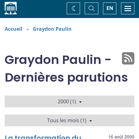
Accueil
Basculer
Togg
EN
Changez
la
navi
recherche
de
thème
Accueil
Graydon Paulin
Graydon Paulin -
Dernières parutions
2000 (1)
Tous les mois (1)
La transformation du
16 août 2000