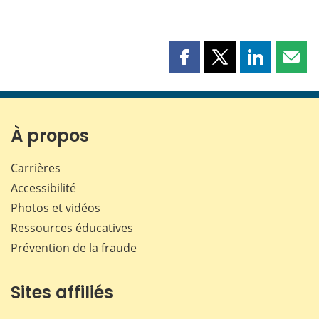
Partager
Partager
Partager
Part
cette
cette
cette
cette
page
page
page
page
sur
sur
sur
par
Facebook
X
LinkedIn
courr
À propos
Carrières
Accessibilité
Photos et vidéos
Ressources éducatives
Prévention de la fraude
Sites affiliés