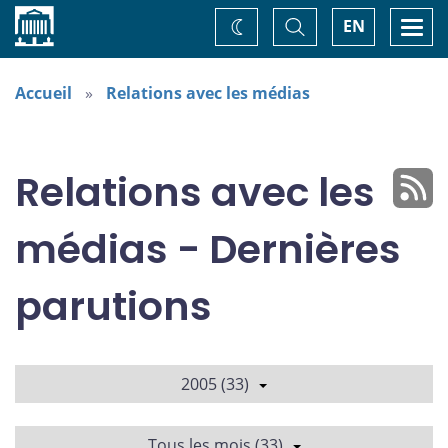
Accueil
Basculer
Togg
EN
Changez
la
navi
recherche
de
thème
Accueil
Relations avec les médias
Relations avec les
médias - Dernières
parutions
2005 (33)
Tous les mois (33)