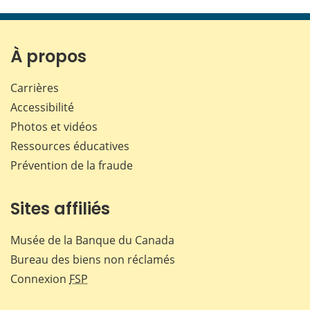
cette
cette
cette
cette
page
page
page
page
sur
sur
sur
par
Facebook
X
LinkedIn
courr
À propos
Carrières
Accessibilité
Photos et vidéos
Ressources éducatives
Prévention de la fraude
Sites affiliés
Musée de la Banque du Canada
Bureau des biens non réclamés
Connexion
FSP