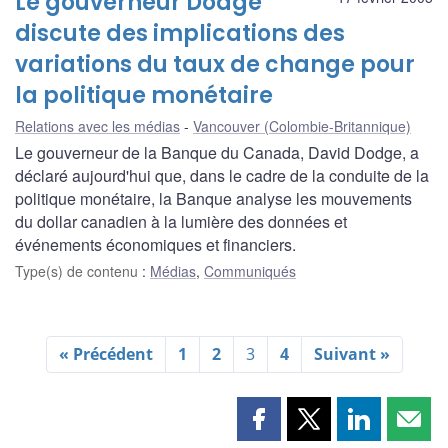
Le gouverneur Dodge
discute des implications des
variations du taux de change pour
la politique monétaire
Relations avec les médias
Vancouver (Colombie-Britannique)
Le gouverneur de la Banque du Canada, David Dodge, a
déclaré aujourd'hui que, dans le cadre de la conduite de la
politique monétaire, la Banque analyse les mouvements
du dollar canadien à la lumière des données et
événements économiques et financiers.
Type(s) de contenu
:
Médias
,
Communiqués
« Précédent
1
2
3
4
Suivant »
Partager
Partager
Partager
Part