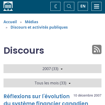
Accueil
Basculer
Togg
EN
Changez
la
navi
recherche
de
thème
Accueil
Médias
Discours et activités publiques
Discours
2007 (33)
Tous les mois (33)
Réflexions sur l'évolution
10 décembre 2007
du système financier canadien