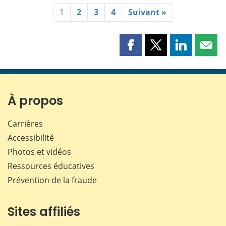
1
2
3
4
Suivant »
Partager
Partager
Partager
Part
cette
cette
cette
cette
page
page
page
page
sur
sur
sur
par
Facebook
X
LinkedIn
courr
À propos
Carrières
Accessibilité
Photos et vidéos
Ressources éducatives
Prévention de la fraude
Sites affiliés