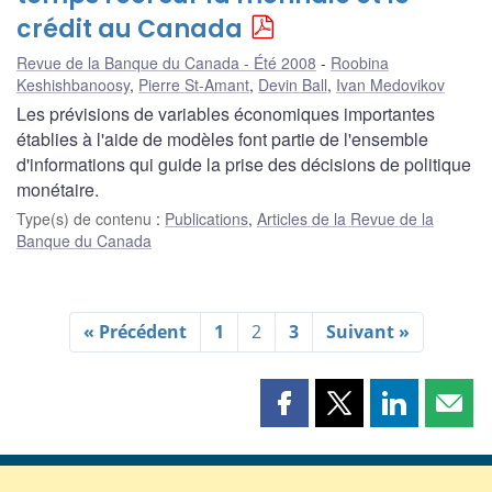
crédit au Canada
Revue de la Banque du Canada - Été 2008
Roobina
Keshishbanoosy
,
Pierre St-Amant
,
Devin Ball
,
Ivan Medovikov
Les prévisions de variables économiques importantes
établies à l'aide de modèles font partie de l'ensemble
d'informations qui guide la prise des décisions de politique
monétaire.
Type(s) de contenu
:
Publications
,
Articles de la Revue de la
Banque du Canada
« Précédent
1
2
3
Suivant »
Partager
Partager
Partager
Part
cette
cette
cette
cette
page
page
page
page
sur
sur
sur
par