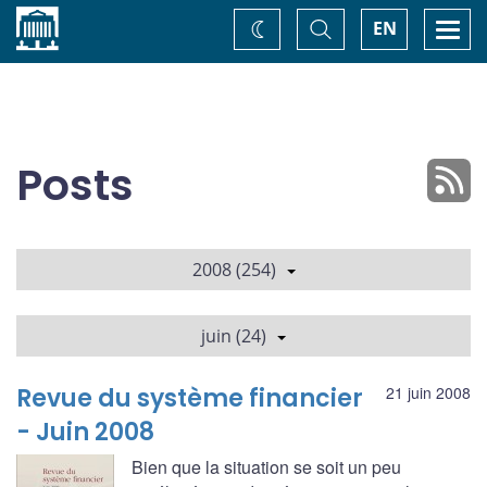
Accueil
Basculer
Togg
EN
Changez
la
navi
recherche
de
thème
Posts
2008 (254)
juin (24)
Revue du système financier
21 juin 2008
- Juin 2008
Bien que la situation se soit un peu