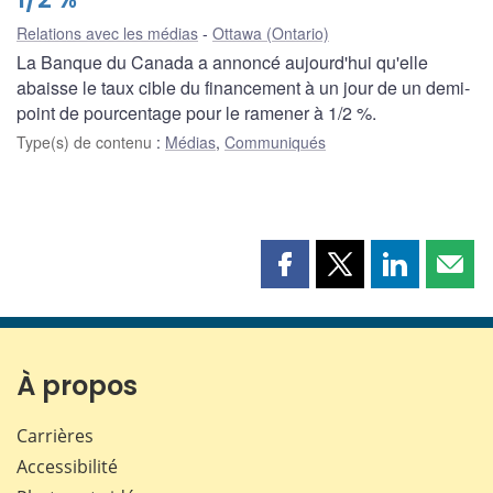
Relations avec les médias
Ottawa (Ontario)
La Banque du Canada a annoncé aujourd'hui qu'elle
abaisse le taux cible du financement à un jour de un demi-
point de pourcentage pour le ramener à 1/2 %.
Type(s) de contenu
:
Médias
,
Communiqués
Partager
Partager
Partager
Part
cette
cette
cette
cette
page
page
page
page
sur
sur
sur
par
Facebook
X
LinkedIn
courr
À propos
Carrières
Accessibilité