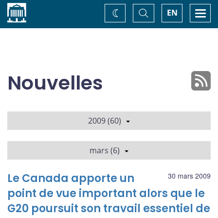
Accueil
Basculer
Togg
EN
Changez
la
navi
recherche
de
thème
Nouvelles
2009 (60)
mars (6)
Le Canada apporte un
30 mars 2009
point de vue important alors que le
G20 poursuit son travail essentiel de